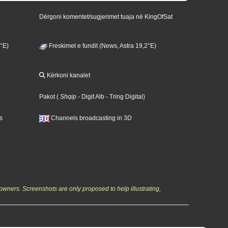
Dërgoni komentet/sugjerimet tuaja në KingOfSat
3°E)
Freskimet e fundit (News, Astra 19,2°E)
Kërkoni kanalet
Pakot
(
Shqip
- Digit Alb
- Tring Digital
)
s
Channels broadcasting in 3D
owners. Screenshots are only proposed to help illustrating,