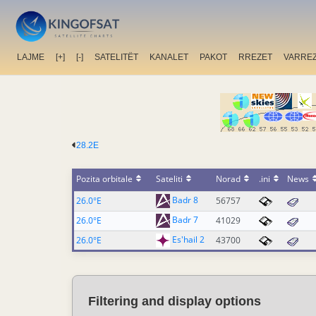
LAJME
[+]
[-]
SATELITËT
KANALET
PAKOT
RREZET
VARRE
28.2E
Pozita orbitale
Sateliti
Norad
.ini
News
Badr 8
26.0°E
56757
Badr 7
26.0°E
41029
Es'hail 2
26.0°E
43700
Filtering and display options