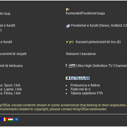
Komentet/Freskimet tuaja
lin tuaj
t e fundit
Freskimet e fundit (News, Hotbird 1
ë)
 e fundit
Kanalet përkohsisht të lira (6)
ranimit të sinjalit
Seksioni i kanaleve
 më të kërkuara
Ultra High Definition TV Channel
: Sport, I lirë
Frekuenca e fidëve
a: Lajme, I lirë
Fidët më të ri
: Filma, I lirë
Tabela satelitore FTA
ngOfSat, except contents shown in some screenshots that belong to their respective 
ons/remarks related to copyright, please contact KingOfSat webmaster.