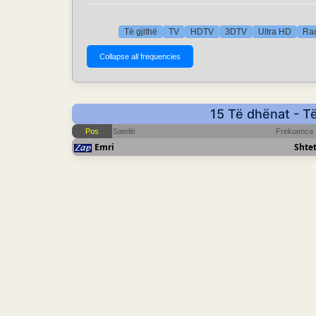
Të gjithë
TV
HDTV
3DTV
Ultra HD
Rad
15 Të dhënat - T
Pos
Sateliti
Frekuenca
Emri
Shtet