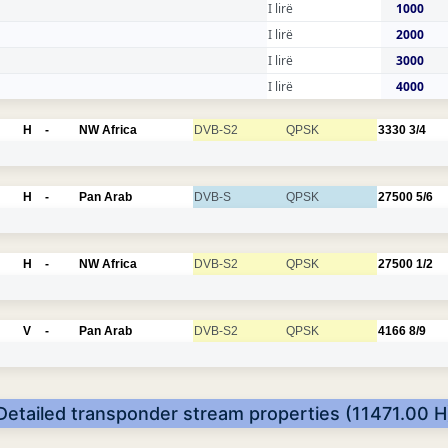
I lirë
1000
I lirë
2000
I lirë
3000
I lirë
4000
H
-
NW Africa
DVB-S2
QPSK
3330
3/4
H
-
Pan Arab
DVB-S
QPSK
27500
5/6
H
-
NW Africa
DVB-S2
QPSK
27500
1/2
V
-
Pan Arab
DVB-S2
QPSK
4166
8/9
Detailed transponder stream properties (11471.00 H