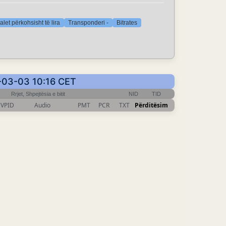
let përkohsisht të lira
Transponderi -
Bitrates
6-03-03 10:16 CET
Rrjet, Shpejtësia e bitit
NID
TID
VPID
Audio
PMT
PCR
TXT
Përditësim