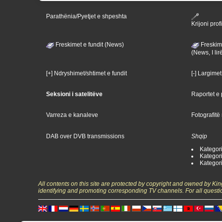
Parathënia/Pyetjet e shpeshta
Krijoni profi
Freskimet e fundit (News)
Freskime
(News, I lir
[+] Ndryshimet/shtimet e fundit
[-] Largimet
Seksioni i satelitëve
Raportet e p
Varreza e kanaleve
Fotografitë
DAB over DVB transmissions
Shqip
Kategoria
Kategori
Kategoria
All contents on this site are protected by copyright and owned by Ki
identifying and promoting corresponding TV channels. For all questi