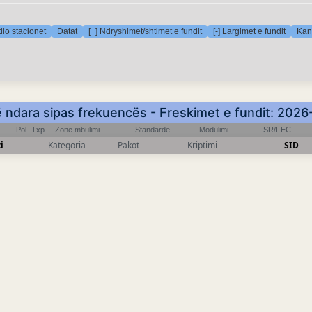
io stacionet
Datat
[+] Ndryshimet/shtimet e fundit
[-] Largimet e fundit
Kana
ë ndara sipas frekuencës - Freskimet e fundit: 202
Pol
Txp
Zonë mbulimi
Standarde
Modulimi
SR/FEC
i
Kategoria
Pakot
Kriptimi
SID