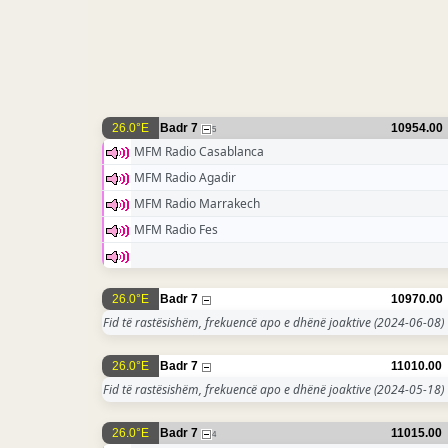
26.0°E
Badr 7
10954.00
5
MFM Radio Casablanca
MFM Radio Agadir
MFM Radio Marrakech
MFM Radio Fes
26.0°E
Badr 7
10970.00
Fid të rastësishëm, frekuencë apo e dhënë joaktive
(2024-06-08)
26.0°E
Badr 7
11010.00
Fid të rastësishëm, frekuencë apo e dhënë joaktive
(2024-05-18)
26.0°E
Badr 7
11015.00
4