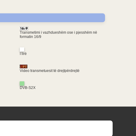
Transmetimi i vazhdueshëm ose i pjesshëm në
formatin 16/9
I lirë
Video transmetuesit të drejtpërdrejtë
DVB-S2X