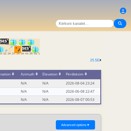
25.5E
ination
Azimuth
Elevation
Përditësim
N/A
N/A
2026-08-04 23:24
N/A
N/A
2026-06-08 22:47
N/A
N/A
2026-08-07 00:53
Advanced options
▼