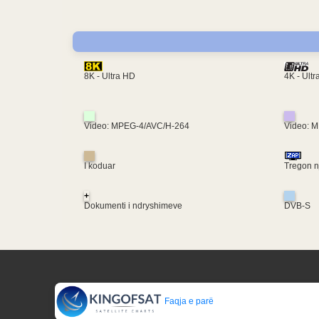
4K - Ult
8K - Ultra HD
Video: MPEG-4/AVC/H-264
Video: 
I koduar
Tregon nj
+
Dokumenti i ndryshimeve
DVB-S
Faqja e parë