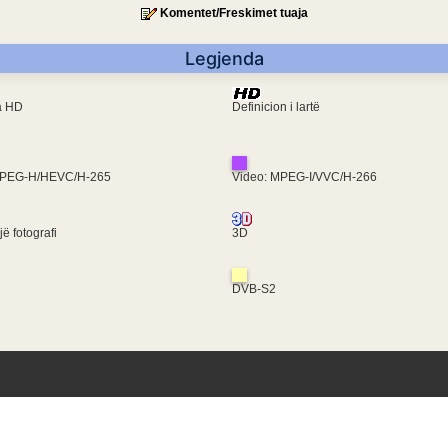
Komentet/Freskimet tuaja
Legjenda
ra HD
Definicion i lartë
MPEG-H/HEVC/H-265
Video: MPEG-I/VVC/H-266
ë fotografi
3D
DVB-S2