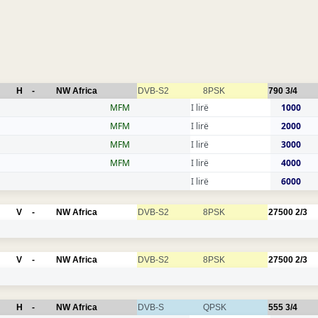
H
-
NW Africa
DVB-S2
8PSK
790
3/4
MFM
I lirë
1000
MFM
I lirë
2000
MFM
I lirë
3000
MFM
I lirë
4000
I lirë
6000
V
-
NW Africa
DVB-S2
8PSK
27500
2/3
V
-
NW Africa
DVB-S2
8PSK
27500
2/3
H
-
NW Africa
DVB-S
QPSK
555
3/4