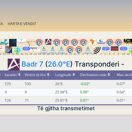
ZA
HARTA E VENDIT
Badr 7
(
26.0°E
) Transponderi -
kanalet
Vetëm të lira
Longitude
Declination now
Max decl
570
530
26°E
-0.02°
0.07°
9
9
25.98°E
0.00°
0.04°
126
71
25.81°E
0.01°
0.01°
Të gjitha transmetimet