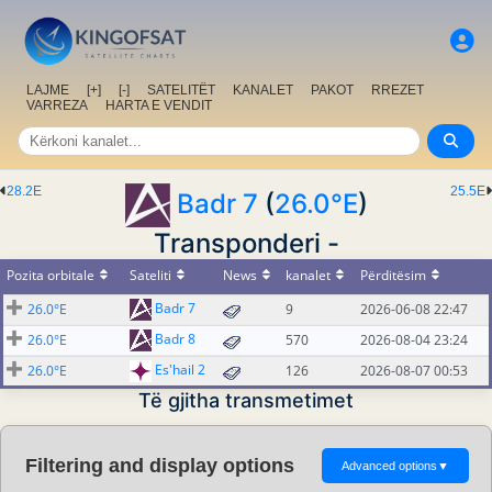
LAJME
[+]
[-]
SATELITËT
KANALET
PAKOT
RREZET
VARREZA
HARTA E VENDIT
28.2E
25.5E
Badr 7
(
26.0°E
)
Transponderi -
Pozita orbitale
Sateliti
News
kanalet
Përditësim
Badr 7
26.0°E
9
2026-06-08 22:47
Badr 8
26.0°E
570
2026-08-04 23:24
Es'hail 2
26.0°E
126
2026-08-07 00:53
Të gjitha transmetimet
Filtering and display options
Advanced options
▼