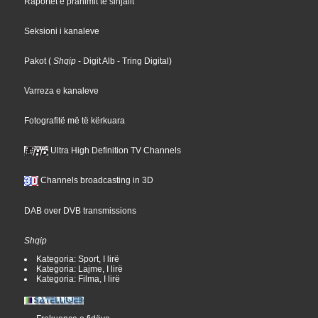
Raportet e pranimit të sinjalit
Seksioni i kanaleve
Pakot
(
Shqip
- Digit Alb
- Tring Digital
)
Varreza e kanaleve
Fotografitë më të kërkuara
Ultra High Definition TV Channels
Channels broadcasting in 3D
DAB over DVB transmissions
Shqip
Kategoria: Sport, I lirë
Kategoria: Lajme, I lirë
Kategoria: Filma, I lirë