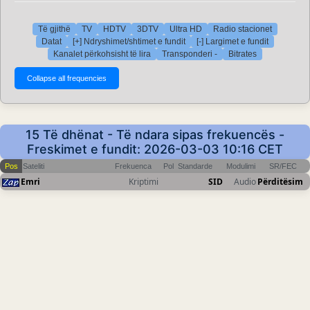
Të gjithë
TV
HDTV
3DTV
Ultra HD
Radio stacionet
Datat
[+] Ndryshimet/shtimet e fundit
[-] Largimet e fundit
Kanalet përkohsisht të lira
Transponderi -
Bitrates
15 Të dhënat - Të ndara sipas frekuencës -
Freskimet e fundit: 2026-03-03 10:16 CET
Pos
Sateliti
Frekuenca
Pol
Standarde
Modulimi
SR/FEC
Emri
Kriptimi
SID
Audio
Përditësim