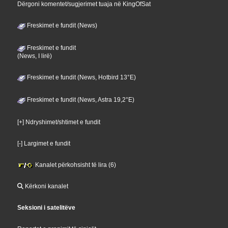
Dërgoni komentet/sugjerimet tuaja në KingOfSat
Freskimet e fundit (News)
Freskimet e fundit
(News, I lirë)
Freskimet e fundit (News, Hotbird 13°E)
Freskimet e fundit (News, Astra 19,2°E)
[+] Ndryshimet/shtimet e fundit
[-] Largimet e fundit
Kanalet përkohsisht të lira (6)
Kërkoni kanalet
Seksioni i satelitëve