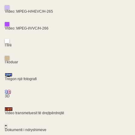
Video: MPEG-H/HEVC/H-265
Video: MPEG-I/VVC/H-266
I lirë
I koduar
Tregon një fotografi
3D
Video transmetuesit të drejtpërdrejtë
+
Dokumenti i ndryshimeve