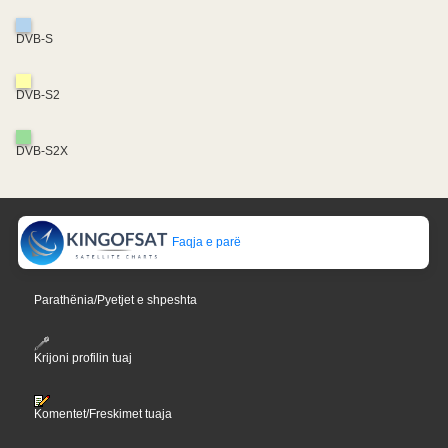
DVB-S
DVB-S2
DVB-S2X
Faqja e parë
Parathënia/Pyetjet e shpeshta
Krijoni profilin tuaj
Komentet/Freskimet tuaja