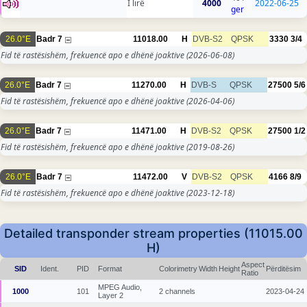
I lirë
4000
2022-06-25
ger
26.0°E
Badr 7
11018.00
H
DVB-S2
QPSK
3330
3/4
Fid të rastësishëm, frekuencë apo e dhënë joaktive
(2026-06-08)
26.0°E
Badr 7
11270.00
H
DVB-S
QPSK
27500
5/6
Fid të rastësishëm, frekuencë apo e dhënë joaktive
(2026-04-06)
26.0°E
Badr 7
11471.00
H
DVB-S2
QPSK
27500
1/2
Fid të rastësishëm, frekuencë apo e dhënë joaktive
(2019-08-26)
26.0°E
Badr 7
11472.00
V
DVB-S2
QPSK
4166
8/9
Fid të rastësishëm, frekuencë apo e dhënë joaktive
(2023-12-18)
Detailed transponder stream properties (11015.00
H)
Aspect
SID
Ident.
PID
Format
Colorimetry
Width
Height
Përditësim
Ratio
MPEG Audio,
1000
101
2 channels
2023-04-24
Layer 2