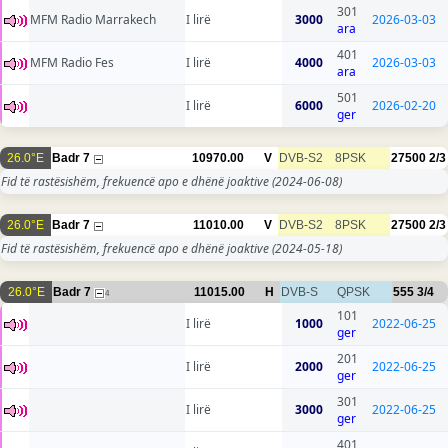
301
MFM Radio Marrakech
I lirë
3000
2026-03-03
ara
401
MFM Radio Fes
I lirë
4000
2026-03-03
ara
501
I lirë
6000
2026-02-20
ger
26.0°E
Badr 7
10970.00
V
DVB-S2
8PSK
27500
2/3
Fid të rastësishëm, frekuencë apo e dhënë joaktive
(2024-06-08)
26.0°E
Badr 7
11010.00
V
DVB-S2
8PSK
27500
2/3
Fid të rastësishëm, frekuencë apo e dhënë joaktive
(2024-05-18)
26.0°E
Badr 7
11015.00
H
DVB-S
QPSK
555
3/4
4
101
I lirë
1000
2022-06-25
ger
201
I lirë
2000
2022-06-25
ger
301
I lirë
3000
2022-06-25
ger
401