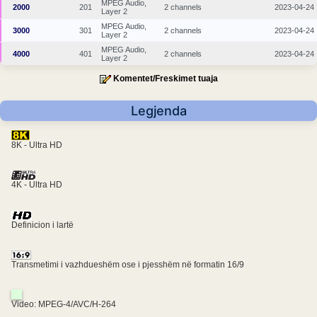
MPEG Audio,
2000
201
2 channels
2023-04-24
Layer 2
MPEG Audio,
3000
301
2 channels
2023-04-24
Layer 2
MPEG Audio,
4000
401
2 channels
2023-04-24
Layer 2
Komentet/Freskimet tuaja
Legjenda
8K - Ultra HD
4K - Ultra HD
Definicion i lartë
Transmetimi i vazhdueshëm ose i pjesshëm në formatin 16/9
Video: MPEG-4/AVC/H-264