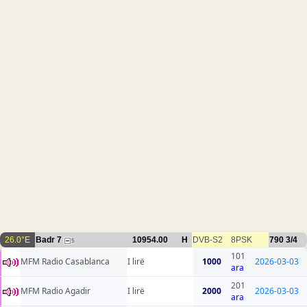
26.0°E
Badr 7
10954.00
H
DVB-S2
8PSK
790
3/4
5
101
MFM Radio Casablanca
I lirë
1000
2026-03-03
ara
201
MFM Radio Agadir
I lirë
2000
2026-03-03
ara