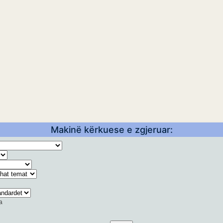
Makinë kërkuese e zgjeruar:
a