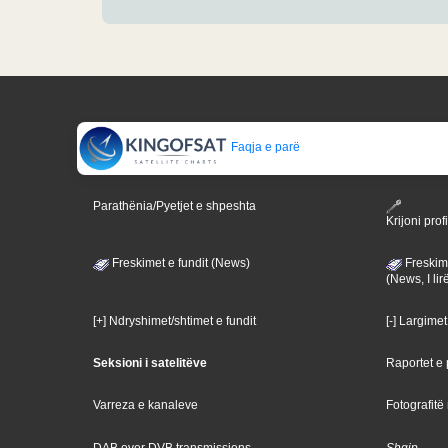
Faqja e parë
Parathënia/Pyetjet e shpeshta
Krijoni profi
Freskimet e fundit (News)
Freskime
(News, I lir
[+] Ndryshimet/shtimet e fundit
[-] Largimet
Seksioni i satelitëve
Raportet e p
Varreza e kanaleve
Fotografitë
DAB over DVB transmissions
Shqip