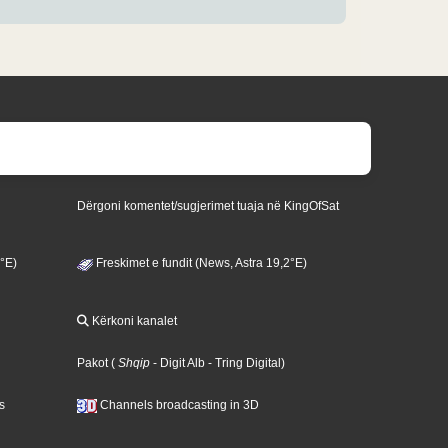
Dërgoni komentet/sugjerimet tuaja në KingOfSat
3°E)
Freskimet e fundit (News, Astra 19,2°E)
Kërkoni kanalet
Pakot
(
Shqip
- Digit Alb
- Tring Digital
)
s
Channels broadcasting in 3D