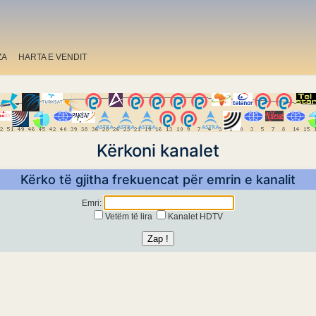
ZA
HARTA E VENDIT
Kërkoni kanalet
Kërko të gjitha frekuencat për emrin e kanalit
Emri:
Vetëm të lira
Kanalet HDTV