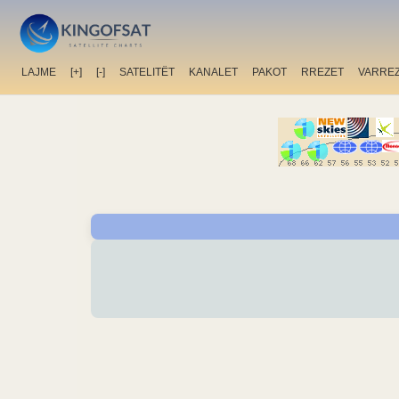
LAJME
[+]
[-]
SATELITËT
KANALET
PAKOT
RREZET
VARRE