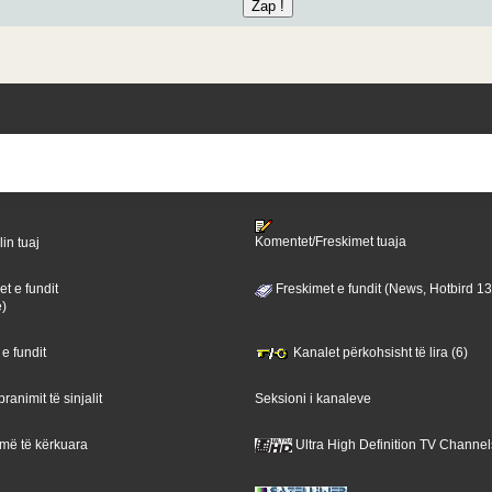
Komentet/Freskimet tuaja
lin tuaj
t e fundit
Freskimet e fundit (News, Hotbird 1
ë)
 e fundit
Kanalet përkohsisht të lira (6)
ranimit të sinjalit
Seksioni i kanaleve
 më të kërkuara
Ultra High Definition TV Channel