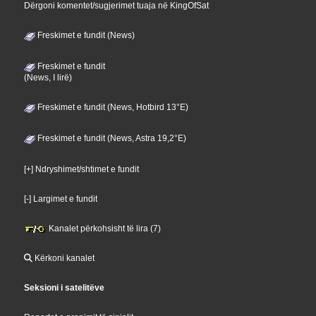
Dërgoni komentet/sugjerimet tuaja në KingOfSat
Freskimet e fundit (News)
Freskimet e fundit
(News, I lirë)
Freskimet e fundit (News, Hotbird 13°E)
Freskimet e fundit (News, Astra 19,2°E)
[+] Ndryshimet/shtimet e fundit
[-] Largimet e fundit
Kanalet përkohsisht të lira (7)
Kërkoni kanalet
Seksioni i satelitëve