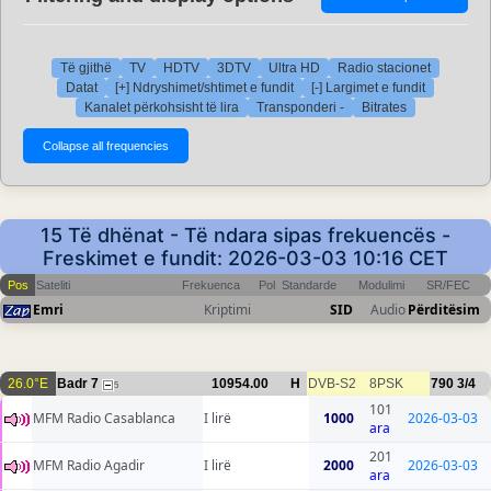
Të gjithë
TV
HDTV
3DTV
Ultra HD
Radio stacionet
Datat
[+] Ndryshimet/shtimet e fundit
[-] Largimet e fundit
Kanalet përkohsisht të lira
Transponderi -
Bitrates
15 Të dhënat - Të ndara sipas frekuencës -
Freskimet e fundit: 2026-03-03 10:16 CET
Pos
Sateliti
Frekuenca
Pol
Standarde
Modulimi
SR/FEC
Emri
Kriptimi
SID
Audio
Përditësim
26.0°E
Badr 7
10954.00
H
DVB-S2
8PSK
790
3/4
5
101
MFM Radio Casablanca
I lirë
1000
2026-03-03
ara
201
MFM Radio Agadir
I lirë
2000
2026-03-03
ara