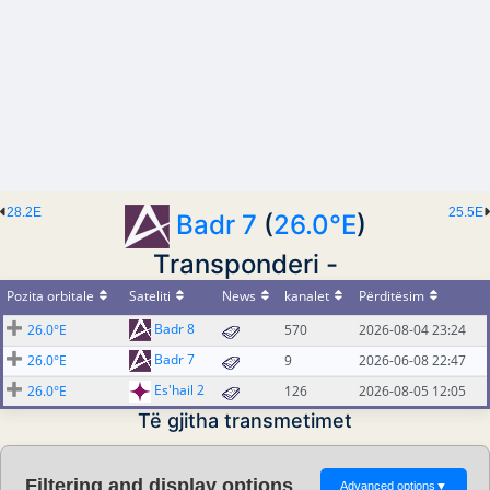
28.2E
25.5E
Badr 7
(
26.0°E
)
Transponderi -
Pozita orbitale
Sateliti
News
kanalet
Përditësim
Badr 8
26.0°E
570
2026-08-04 23:24
Badr 7
26.0°E
9
2026-06-08 22:47
Es'hail 2
26.0°E
126
2026-08-05 12:05
Të gjitha transmetimet
Filtering and display options
Advanced options
▼