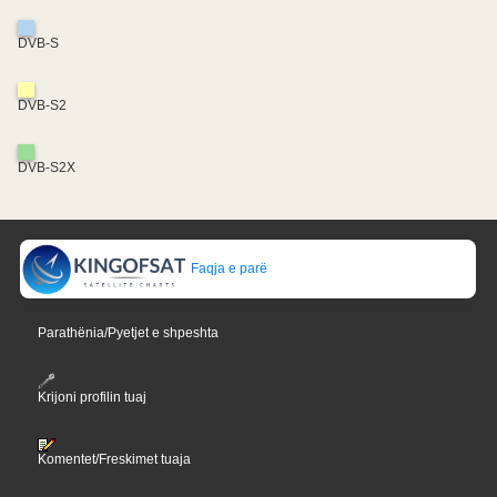
DVB-S
DVB-S2
DVB-S2X
Faqja e parë
Parathënia/Pyetjet e shpeshta
Krijoni profilin tuaj
Komentet/Freskimet tuaja