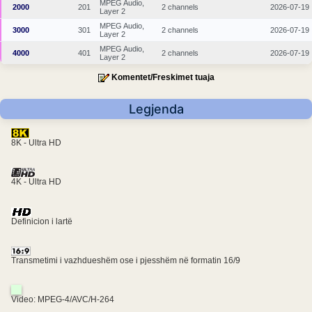
MPEG Audio,
2000
201
2 channels
2026-07-19
Layer 2
MPEG Audio,
3000
301
2 channels
2026-07-19
Layer 2
MPEG Audio,
4000
401
2 channels
2026-07-19
Layer 2
Komentet/Freskimet tuaja
Legjenda
8K - Ultra HD
4K - Ultra HD
Definicion i lartë
Transmetimi i vazhdueshëm ose i pjesshëm në formatin 16/9
Video: MPEG-4/AVC/H-264