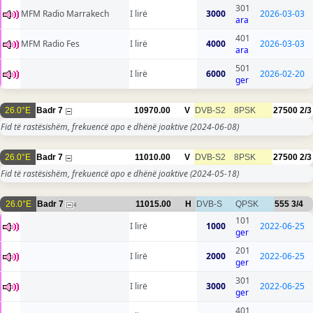
301
MFM Radio Marrakech
I lirë
3000
2026-03-03
ara
401
MFM Radio Fes
I lirë
4000
2026-03-03
ara
501
I lirë
6000
2026-02-20
ger
26.0°E
Badr 7
10970.00
V
DVB-S2
8PSK
27500
2/3
Fid të rastësishëm, frekuencë apo e dhënë joaktive
(2024-06-08)
26.0°E
Badr 7
11010.00
V
DVB-S2
8PSK
27500
2/3
Fid të rastësishëm, frekuencë apo e dhënë joaktive
(2024-05-18)
26.0°E
Badr 7
11015.00
H
DVB-S
QPSK
555
3/4
4
101
I lirë
1000
2022-06-25
ger
201
I lirë
2000
2022-06-25
ger
301
I lirë
3000
2022-06-25
ger
401