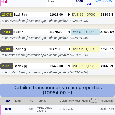
I lirë
4000
2022-06-25
ger
26.0°E
Badr 7
11018.00
H
DVB-S2
QPSK
3330
3/4
Fid të rastësishëm, frekuencë apo e dhënë joaktive
(2026-06-08)
26.0°E
Badr 7
11270.00
H
DVB-S
QPSK
27500
5/6
Fid të rastësishëm, frekuencë apo e dhënë joaktive
(2026-04-06)
26.0°E
Badr 7
11471.00
H
DVB-S2
QPSK
27500
1/2
Fid të rastësishëm, frekuencë apo e dhënë joaktive
(2019-08-26)
26.0°E
Badr 7
11472.00
V
DVB-S2
QPSK
4166
8/9
Fid të rastësishëm, frekuencë apo e dhënë joaktive
(2023-12-18)
Detailed transponder stream properties
(10954.00 H)
Aspect
SID
Ident.
PID
Format
Colorimetry
Width
Height
Përditësim
Ratio
MPEG Audio,
1000
101
2 channels
2026-07-19
Layer 2