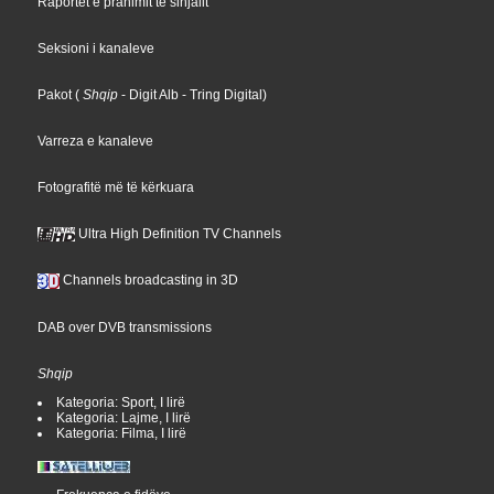
Raportet e pranimit të sinjalit
Seksioni i kanaleve
Pakot
(
Shqip
- Digit Alb
- Tring Digital
)
Varreza e kanaleve
Fotografitë më të kërkuara
Ultra High Definition TV Channels
Channels broadcasting in 3D
DAB over DVB transmissions
Shqip
Kategoria: Sport, I lirë
Kategoria: Lajme, I lirë
Kategoria: Filma, I lirë