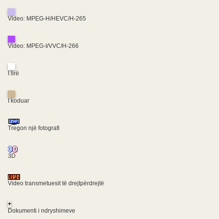
Video: MPEG-H/HEVC/H-265
Video: MPEG-I/VVC/H-266
I lirë
I koduar
Tregon një fotografi
3D
Video transmetuesit të drejtpërdrejtë
+
Dokumenti i ndryshimeve