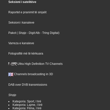
Seksioni i satelitëve
Raportet e pranimit të sinjalit
Seksioni i kanaleve
Pakot
(
Shqip
- Digit Alb
- Tring Digital
)
Varreza e kanaleve
Fotografitë më të kërkuara
Ultra High Definition TV Channels
Channels broadcasting in 3D
DAB over DVB transmissions
Shqip
Kategoria: Sport, I lirë
Kategoria: Lajme, I lirë
Kategoria: Filma, I lirë