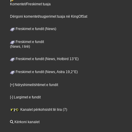
Komentet/Freskimet tuaja
Dërgoni komentet/sugjerimet tuaja në KingOfSat
Freskimet e fundit (News)
Freskimet e fundit
(News, I lirë)
Freskimet e fundit (News, Hotbird 13°E)
Freskimet e fundit (News, Astra 19,2°E)
[+] Ndryshimet/shtimet e fundit
[-] Largimet e fundit
Kanalet përkohsisht të lira (7)
Kërkoni kanalet