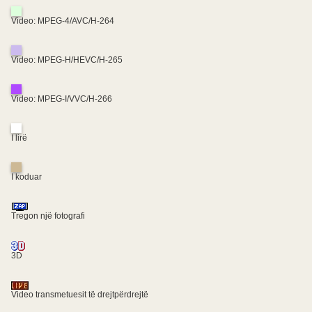
Video: MPEG-4/AVC/H-264
Video: MPEG-H/HEVC/H-265
Video: MPEG-I/VVC/H-266
I lirë
I koduar
Tregon një fotografi
3D
Video transmetuesit të drejtpërdrejtë