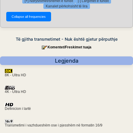
[+] Ndryshimet/shtimet e fundit
[-] Largimet e fundit
Kanalet përkohsisht të lira
Të gjitha transmetimet - Nuk është gjetur përputhje
Komentet/Freskimet tuaja
Legjenda
8K - Ultra HD
4K - Ultra HD
Definicion i lartë
Transmetimi i vazhdueshëm ose i pjesshëm në formatin 16/9