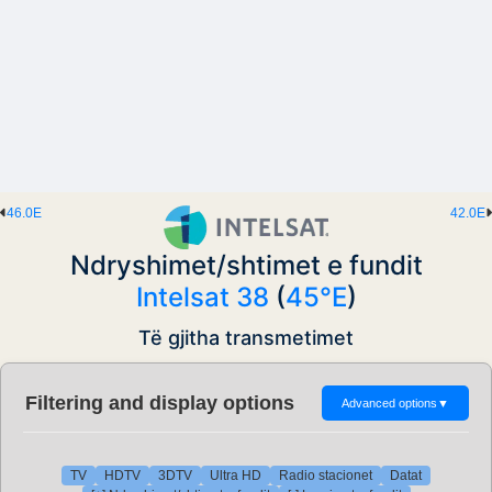
46.0E
42.0E
Ndryshimet/shtimet e fundit
Intelsat 38
(
45°E
)
Të gjitha transmetimet
Filtering and display options
Advanced options
▼
TV
HDTV
3DTV
Ultra HD
Radio stacionet
Datat