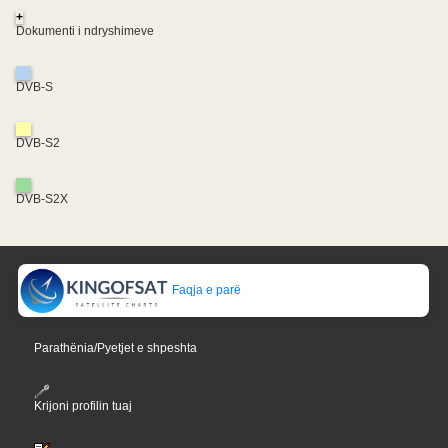
+
Dokumenti i ndryshimeve
DVB-S
DVB-S2
DVB-S2X
Faqja e parë
Parathënia/Pyetjet e shpeshta
Krijoni profilin tuaj