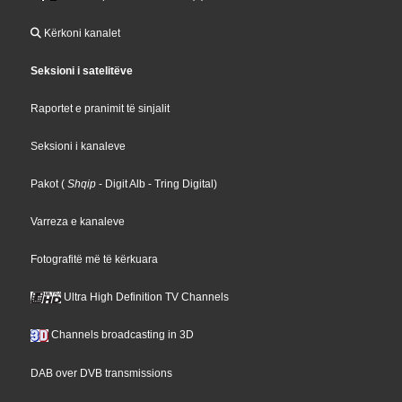
Kërkoni kanalet
Seksioni i satelitëve
Raportet e pranimit të sinjalit
Seksioni i kanaleve
Pakot
(
Shqip
- Digit Alb
- Tring Digital
)
Varreza e kanaleve
Fotografitë më të kërkuara
Ultra High Definition TV Channels
Channels broadcasting in 3D
DAB over DVB transmissions