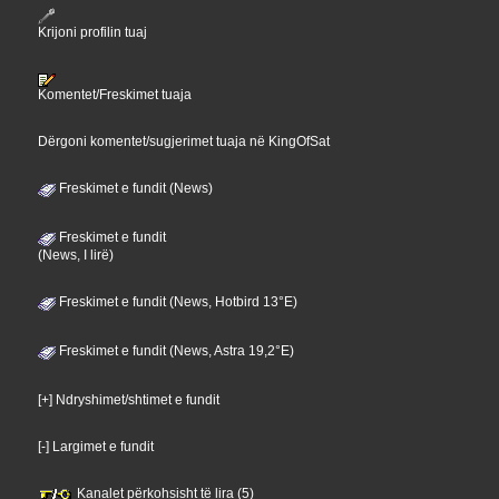
Krijoni profilin tuaj
Komentet/Freskimet tuaja
Dërgoni komentet/sugjerimet tuaja në KingOfSat
Freskimet e fundit (News)
Freskimet e fundit
(News, I lirë)
Freskimet e fundit (News, Hotbird 13°E)
Freskimet e fundit (News, Astra 19,2°E)
[+] Ndryshimet/shtimet e fundit
[-] Largimet e fundit
Kanalet përkohsisht të lira (5)