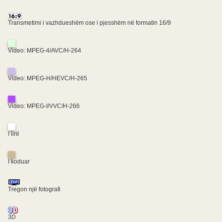
Transmetimi i vazhdueshëm ose i pjesshëm në formatin 16/9
Video: MPEG-4/AVC/H-264
Video: MPEG-H/HEVC/H-265
Video: MPEG-I/VVC/H-266
I lirë
I koduar
Tregon një fotografi
3D