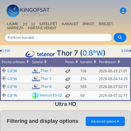
LAJME
[+]
[-]
SATELITËT
KANALET
PAKOT
RREZET
VARREZA
HARTA E VENDIT
0.6W
Thor 7 (
0.8°W
)
3.0W
Pozita orbitale
Sateliti
News
kanalet
Përditësim
Thor 7
0.8°W
108
2026-06-23 21:01
Thor 5
0.8°W
256
2026-08-04 14:29
Thor 6
0.8°W
569
2026-08-07 02:17
Intelsat 10-02
0.8°W
69
2026-08-07 02:17
Ultra HD
Filtering and display options
Advanced options
▼