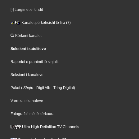
[-] Largimet e fundit
Kanalet përkohsisht të lira (7)
Kërkoni kanalet
Seksioni i satelitëve
Raportet e pranimit të sinjalit
Seksioni i kanaleve
Pakot
(
Shqip
- Digit Alb
- Tring Digital
)
Varreza e kanaleve
Fotografitë më të kërkuara
Ultra High Definition TV Channels