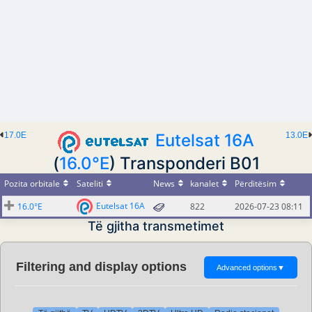
17.0E
Eutelsat 16A
13.0E
(
16.0°E
) Transponderi B01
Pozita orbitale
Sateliti
News
kanalet
Përditësim
Eutelsat 16A
16.0°E
822
2026-07-23 08:11
Të gjitha transmetimet
Filtering and display options
Advanced options
▼