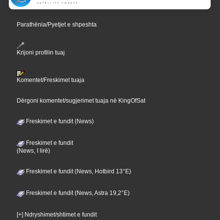
Parathënia/Pyetjet e shpeshta
Krijoni profilin tuaj
Komentet/Freskimet tuaja
Dërgoni komentet/sugjerimet tuaja në KingOfSat
Freskimet e fundit (News)
Freskimet e fundit
(News, I lirë)
Freskimet e fundit (News, Hotbird 13°E)
Freskimet e fundit (News, Astra 19,2°E)
[+] Ndryshimet/shtimet e fundit