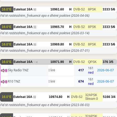
16.0°E
Eutelsat 16A
10961.60
H
DVB-S2
8PSK
3333
5/6
Fid të rastësishëm, frekuencë apo e dhënë joaktive
(2026-04-06)
16.0°E
Eutelsat 16A
10965.70
H
DVB-S2
8PSK
3333
5/6
Fid të rastësishëm, frekuencë apo e dhënë joaktive
(2026-03-14)
16.0°E
Eutelsat 16A
10969.80
H
DVB-S2
8PSK
3333
5/6
Fid të rastësishëm, frekuencë apo e dhënë joaktive
(2026-07-01)
16.0°E
Eutelsat 16A
10971.90
H
DVB-S2
QPSK
376
3/5
2
161
Sky Radio TNZ
I lirë
417
2026-06-07
ned
161
R10 TNZ
I lirë
674
2026-06-07
ned
32APSK
16.0°E
Eutelsat 16A
10974.80
H
DVB-S2
5166
3/4
Stream 0
Fid të rastësishëm, frekuencë apo e dhënë joaktive
(2023-06-03)
32APSK