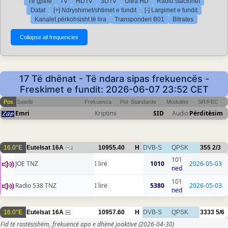
Të gjithë
TV
HDTV
3DTV
Ultra HD
Radio stacionet
Datat
[+] Ndryshimet/shtimet e fundit
[-] Largimet e fundit
Kanalet përkohsisht të lira
Transponderi B01
Bitrates
17 Të dhënat - Të ndara sipas frekuencës -
Freskimet e fundit: 2026-06-07 23:52 CET
Pos
Sateliti
Frekuenca
Pol
Standarde
Modulimi
SR/FEC
Emri
Kriptimi
SID
Audio
Përditësim
16.0°E
Eutelsat 16A
10955.40
H
DVB-S
QPSK
355
2/3
2
101
JOE TNZ
I lirë
1010
2026-05-03
ned
101
Radio 538 TNZ
I lirë
5380
2026-05-03
ned
16.0°E
Eutelsat 16A
10957.60
H
DVB-S
QPSK
3333
5/6
Fid të rastësishëm, frekuencë apo e dhënë joaktive
(2026-04-30)