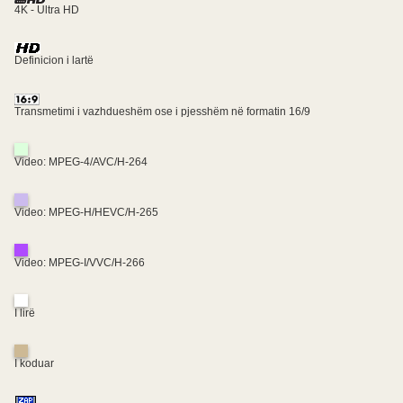
4K - Ultra HD
Definicion i lartë
Transmetimi i vazhdueshëm ose i pjesshëm në formatin 16/9
Video: MPEG-4/AVC/H-264
Video: MPEG-H/HEVC/H-265
Video: MPEG-I/VVC/H-266
I lirë
I koduar