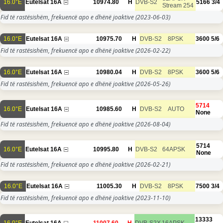
16.0°E
Eutelsat 16A
10974.80
H
DVB-S2
5166
3/4
Stream 254
Fid të rastësishëm, frekuencë apo e dhënë joaktive
(2023-06-03)
16.0°E
Eutelsat 16A
10975.70
H
DVB-S2
8PSK
3600
5/6
Fid të rastësishëm, frekuencë apo e dhënë joaktive
(2026-02-22)
16.0°E
Eutelsat 16A
10980.04
H
DVB-S2
8PSK
3600
5/6
Fid të rastësishëm, frekuencë apo e dhënë joaktive
(2026-05-26)
5714
16.0°E
Eutelsat 16A
10985.60
H
DVB-S2
AUTO
None
Fid të rastësishëm, frekuencë apo e dhënë joaktive
(2026-08-04)
5714
16.0°E
Eutelsat 16A
10995.80
H
DVB-S2
64APSK
None
Fid të rastësishëm, frekuencë apo e dhënë joaktive
(2026-02-21)
16.0°E
Eutelsat 16A
11005.30
H
DVB-S2
8PSK
7500
3/4
Fid të rastësishëm, frekuencë apo e dhënë joaktive
(2023-11-10)
13333
16.0°E
Eutelsat 16A
11007.60
H
DVB-S2X
16APSK