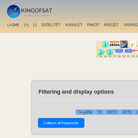
LAJME
[+]
[-]
SATELITËT
KANALET
PAKOT
RREZET
VARRE
Filtering and display options
Të gjithë
TV
HDTV
3DTV