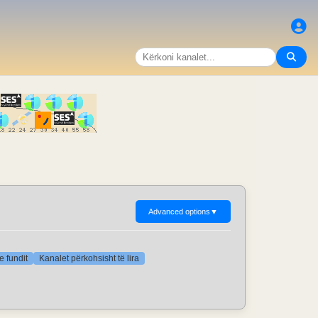
Advanced options
▼
e fundit
Kanalet përkohsisht të lira