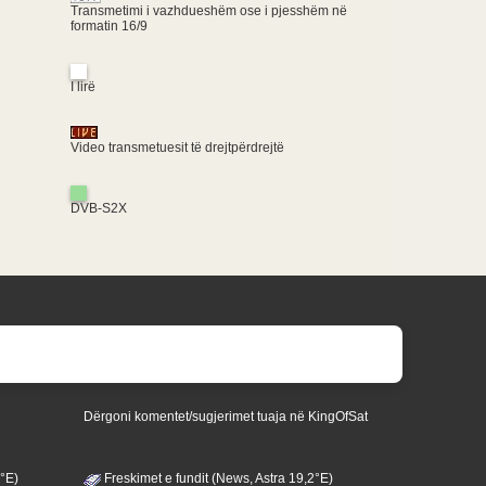
Transmetimi i vazhdueshëm ose i pjesshëm në
formatin 16/9
I lirë
Video transmetuesit të drejtpërdrejtë
DVB-S2X
Dërgoni komentet/sugjerimet tuaja në KingOfSat
3°E)
Freskimet e fundit (News, Astra 19,2°E)