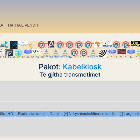
ZA
HARTA E VENDIT
Pakot:
Kabelkiosk
Të gjitha transmetimet
Ultra HD
Radio stacionet
Datat
[+] Ndryshimet/shtimet e fundit
[-] Largimet 