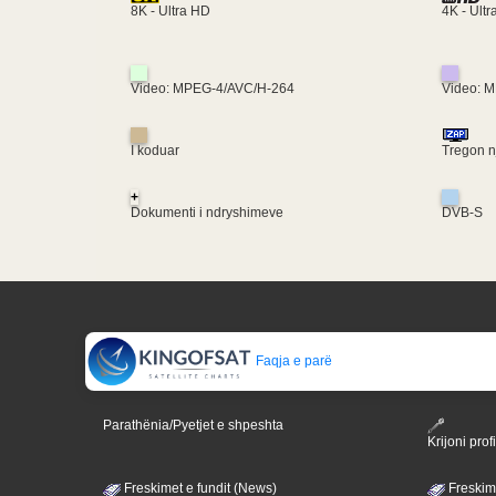
4K - Ult
8K - Ultra HD
Video: MPEG-4/AVC/H-264
Video: 
I koduar
Tregon nj
+
Dokumenti i ndryshimeve
DVB-S
Faqja e parë
Parathënia/Pyetjet e shpeshta
Krijoni profi
Freskimet e fundit (News)
Freskime