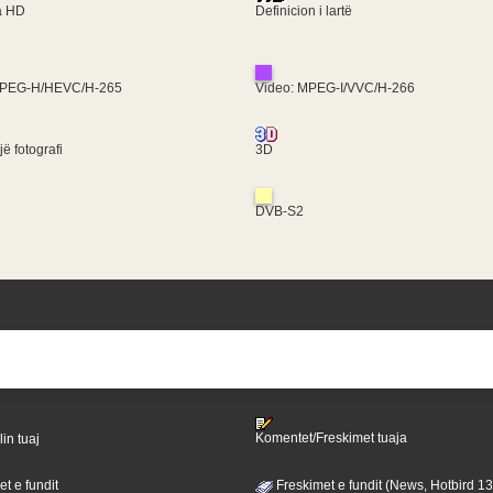
ra HD
Definicion i lartë
MPEG-H/HEVC/H-265
Video: MPEG-I/VVC/H-266
ë fotografi
3D
DVB-S2
Komentet/Freskimet tuaja
lin tuaj
t e fundit
Freskimet e fundit (News, Hotbird 1