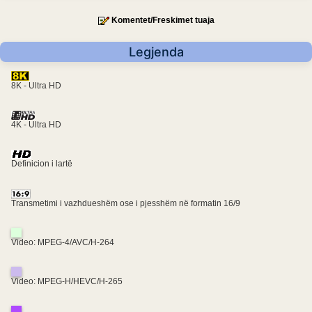
Komentet/Freskimet tuaja
Legjenda
8K - Ultra HD
4K - Ultra HD
Definicion i lartë
Transmetimi i vazhdueshëm ose i pjesshëm në formatin 16/9
Video: MPEG-4/AVC/H-264
Video: MPEG-H/HEVC/H-265