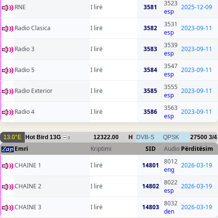
3523
RNE
I lirë
3581
2025-12-09
esp
3531
Radio Clasica
I lirë
3582
2023-09-11
esp
3539
Radio 3
I lirë
3583
2023-09-11
esp
3547
Radio 5
I lirë
3584
2023-09-11
esp
3555
Radio Exterior
I lirë
3585
2023-09-11
esp
3563
Radio 4
I lirë
3586
2023-09-11
esp
13.0°E
Hot Bird 13G
12322.00
H
DVB-S
QPSK
27500
3/4
3
Emri
Kriptimi
SID
Audio
Përditësim
8012
CHAINE 1
I lirë
14801
2026-03-19
eng
8022
CHAINE 2
I lirë
14802
2026-03-19
esp
8032
CHAINE 3
I lirë
14803
2026-03-19
den