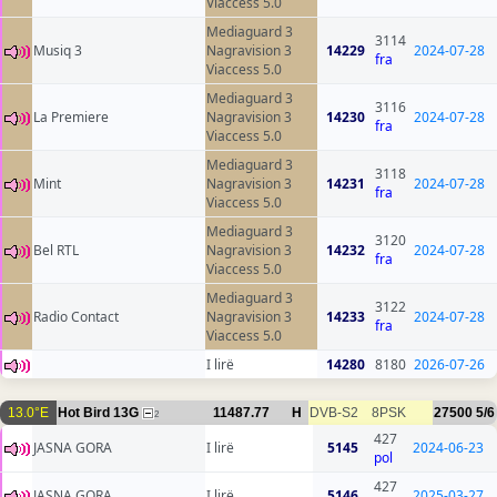
Viaccess 5.0
Mediaguard 3
3114
Musiq 3
Nagravision 3
14229
2024-07-28
fra
Viaccess 5.0
Mediaguard 3
3116
La Premiere
Nagravision 3
14230
2024-07-28
fra
Viaccess 5.0
Mediaguard 3
3118
Mint
Nagravision 3
14231
2024-07-28
fra
Viaccess 5.0
Mediaguard 3
3120
Bel RTL
Nagravision 3
14232
2024-07-28
fra
Viaccess 5.0
Mediaguard 3
3122
Radio Contact
Nagravision 3
14233
2024-07-28
fra
Viaccess 5.0
I lirë
14280
8180
2026-07-26
13.0°E
Hot Bird 13G
11487.77
H
DVB-S2
8PSK
27500
5/6
2
427
JASNA GORA
I lirë
5145
2024-06-23
pol
427
JASNA GORA
I lirë
5146
2025-03-27