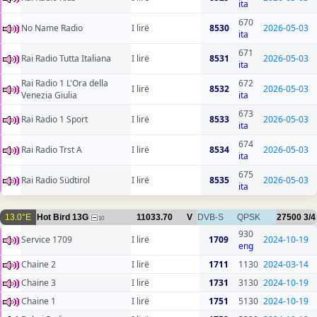
ita
670
No Name Radio
I lirë
8530
2026-05-03
ita
671
Rai Radio Tutta Italiana
I lirë
8531
2026-05-03
ita
Rai Radio 1 L'Ora della
672
I lirë
8532
2026-05-03
Venezia Giulia
ita
673
Rai Radio 1 Sport
I lirë
8533
2026-05-03
ita
674
Rai Radio Trst A
I lirë
8534
2026-05-03
ita
675
Rai Radio Südtirol
I lirë
8535
2026-05-03
ita
13.0°E
Hot Bird 13G
11033.70
V
DVB-S
QPSK
27500
3/4
10
930
Service 1709
I lirë
1709
2024-10-19
eng
Chaine 2
I lirë
1711
1130
2024-03-14
Chaine 3
I lirë
1731
3130
2024-10-19
Chaine 1
I lirë
1751
5130
2024-10-19