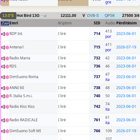
gre
13.0°E
Hot Bird 13G
12111.00
V
DVB-S
QPSK
27500
3/4
12
Emri
Kriptimi
SID
Audio
Përditësim
413
RDP Int
I lirë
714
2023-06-01
por
411
Antena1
I lirë
715
2026-07-19
por
Radio Maria
I lirë
732
42
2023-06-01
RDS
I lirë
736
46
2023-06-01
47
DimSuono Roma
I lirë
737
2023-06-01
ita
ANNI 60
I lirë
738
48
2023-06-01
R. Italia S.m.i.
I lirë
740
50
2023-06-01
74
Radio Kiss Kiss
I lirë
742
2023-06-01
ita
61
Radio RADICALE
I lirë
761
2023-06-01
ita
DimSuono Soft MI
I lirë
766
109
2026-07-19
107