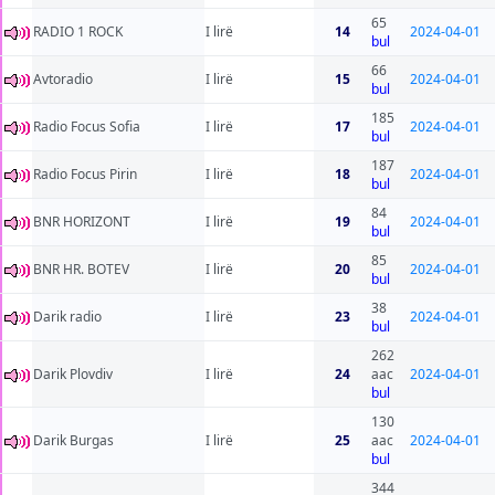
65
RADIO 1 ROCK
I lirë
14
2024-04-01
bul
66
Avtoradio
I lirë
15
2024-04-01
bul
185
Radio Focus Sofia
I lirë
17
2024-04-01
bul
187
Radio Focus Pirin
I lirë
18
2024-04-01
bul
84
BNR HORIZONT
I lirë
19
2024-04-01
bul
85
BNR HR. BOTEV
I lirë
20
2024-04-01
bul
38
Darik radio
I lirë
23
2024-04-01
bul
262
Darik Plovdiv
I lirë
24
aac
2024-04-01
bul
130
Darik Burgas
I lirë
25
aac
2024-04-01
bul
344