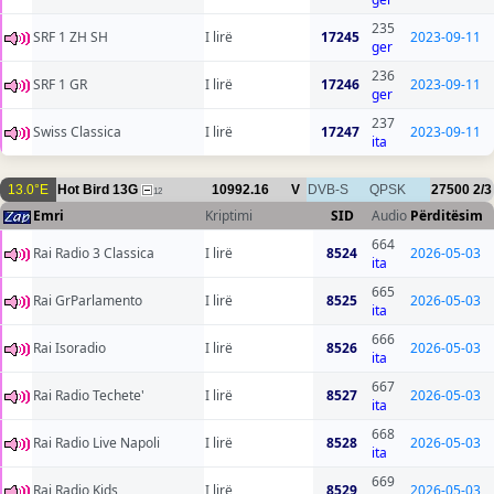
235
SRF 1 ZH SH
I lirë
17245
2023-09-11
ger
236
SRF 1 GR
I lirë
17246
2023-09-11
ger
237
Swiss Classica
I lirë
17247
2023-09-11
ita
13.0°E
Hot Bird 13G
10992.16
V
DVB-S
QPSK
27500
2/3
12
Emri
Kriptimi
SID
Audio
Përditësim
664
Rai Radio 3 Classica
I lirë
8524
2026-05-03
ita
665
Rai GrParlamento
I lirë
8525
2026-05-03
ita
666
Rai Isoradio
I lirë
8526
2026-05-03
ita
667
Rai Radio Techete'
I lirë
8527
2026-05-03
ita
668
Rai Radio Live Napoli
I lirë
8528
2026-05-03
ita
669
Rai Radio Kids
I lirë
8529
2026-05-03