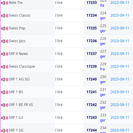
223
Rete Tre
I lirë
17233
2023-09-11
ita
224
Swiss Classic
I lirë
17234
2023-09-11
ger
225
Swiss Pop
I lirë
17235
2023-09-11
ger
226
Swiss Jazz
I lirë
17236
2023-09-11
ger
227
SRF 4 News
I lirë
17237
2023-09-11
ger
229
Swiss Classique
I lirë
17239
2023-09-11
fra
230
SRF 1 AG SO
I lirë
17240
2023-09-11
ger
231
SRF 1 BS
I lirë
17241
2023-09-11
ger
232
SRF 1 BE FR VS
I lirë
17242
2023-09-11
ger
233
SRF 1 LU
I lirë
17243
2023-09-11
ger
234
SRF 1 SG
I lirë
17244
2023-09-11
ger