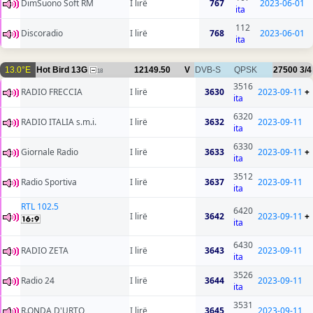
DimSuono Soft RM
I lirë
767
2023-06-01
ita
112
Discoradio
I lirë
768
2023-06-01
ita
13.0°E
Hot Bird 13G
12149.50
V
DVB-S
QPSK
27500
3/4
18
3516
RADIO FRECCIA
I lirë
3630
2023-09-11
+
ita
6320
RADIO ITALIA s.m.i.
I lirë
3632
2023-09-11
ita
6330
Giornale Radio
I lirë
3633
2023-09-11
+
ita
3512
Radio Sportiva
I lirë
3637
2023-09-11
ita
RTL 102.5
6420
I lirë
3642
2023-09-11
+
ita
6430
RADIO ZETA
I lirë
3643
2023-09-11
ita
3526
Radio 24
I lirë
3644
2023-09-11
ita
3531
R.ONDA D'URTO
I lirë
3645
2023-09-11