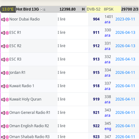
13.0°E
Hot Bird 13G
12398.80
H
DVB-S2
8PSK
29700
2/3
11
1401
Noor Dubai Radio
I lirë
904
2023-09-11
ara
330
ESC R1
I lirë
911
2026-04-13
ara
331
ESC R2
I lirë
912
2026-04-13
ara
332
ESC R3
I lirë
913
2026-04-13
ara
334
Jordan R1
I lirë
915
2026-04-11
ara
337
Kuwait Radio 1
I lirë
918
2026-04-11
ara
338
Kuwait Holy Quran
I lirë
919
2026-04-11
ara
343
Oman General Radio R1
I lirë
921
2026-04-11
ara
345
Oman English Radio R2
I lirë
922
2026-04-11
eng
Oman Shabab Radio R3
I lirë
923
347
2026-04-11