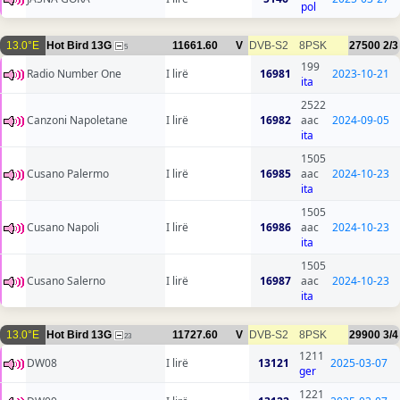
pol
13.0°E
Hot Bird 13G
11661.60
V
DVB-S2
8PSK
27500
2/3
5
199
Radio Number One
I lirë
16981
2023-10-21
ita
2522
Canzoni Napoletane
I lirë
16982
aac
2024-09-05
ita
1505
Cusano Palermo
I lirë
16985
aac
2024-10-23
ita
1505
Cusano Napoli
I lirë
16986
aac
2024-10-23
ita
1505
Cusano Salerno
I lirë
16987
aac
2024-10-23
ita
13.0°E
Hot Bird 13G
11727.60
V
DVB-S2
8PSK
29900
3/4
23
1211
DW08
I lirë
13121
2025-03-07
ger
1221