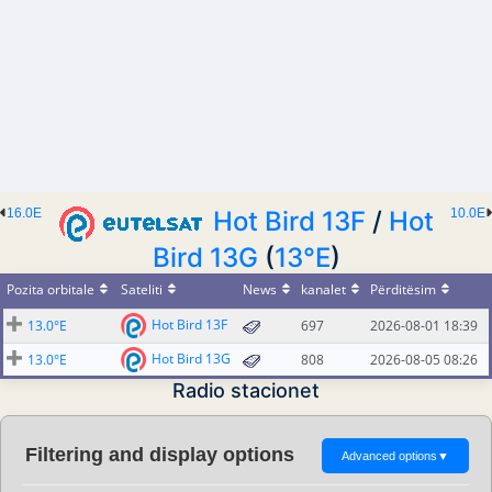
16.0E
Hot Bird 13F
/
Hot
10.0E
Bird 13G
(
13°E
)
Pozita orbitale
Sateliti
News
kanalet
Përditësim
Hot Bird 13F
13.0°E
697
2026-08-01 18:39
Hot Bird 13G
13.0°E
808
2026-08-05 08:26
Radio stacionet
Filtering and display options
Advanced options
▼