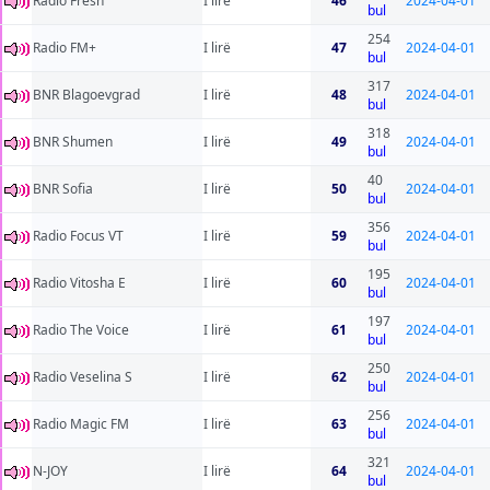
Radio Fresh
I lirë
46
2024-04-01
bul
254
Radio FM+
I lirë
47
2024-04-01
bul
317
BNR Blagoevgrad
I lirë
48
2024-04-01
bul
318
BNR Shumen
I lirë
49
2024-04-01
bul
40
BNR Sofia
I lirë
50
2024-04-01
bul
356
Radio Focus VT
I lirë
59
2024-04-01
bul
195
Radio Vitosha E
I lirë
60
2024-04-01
bul
197
Radio The Voice
I lirë
61
2024-04-01
bul
250
Radio Veselina S
I lirë
62
2024-04-01
bul
256
Radio Magic FM
I lirë
63
2024-04-01
bul
321
N-JOY
I lirë
64
2024-04-01
bul