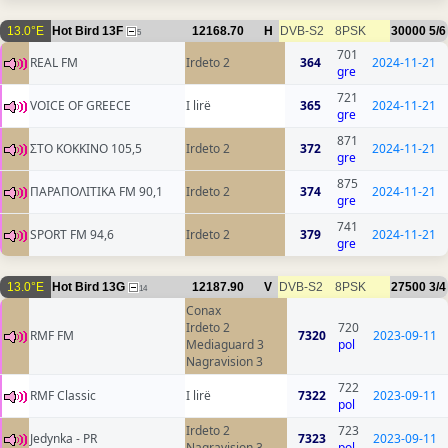
13.0°E
Hot Bird 13F
12168.70
H
DVB-S2
8PSK
30000
5/6
5
701
REAL FM
Irdeto 2
364
2024-11-21
gre
721
VOICE OF GREECE
I lirë
365
2024-11-21
gre
871
ΣΤΟ ΚΟΚΚΙΝΟ 105,5
Irdeto 2
372
2024-11-21
gre
875
ΠΑΡΑΠΟΛΙΤΙΚΑ FM 90,1
Irdeto 2
374
2024-11-21
gre
741
SPORT FM 94,6
Irdeto 2
379
2024-11-21
gre
13.0°E
Hot Bird 13G
12187.90
V
DVB-S2
8PSK
27500
3/4
14
Conax
Irdeto 2
720
RMF FM
7320
2023-09-11
Mediaguard 3
pol
Nagravision 3
722
RMF Classic
I lirë
7322
2023-09-11
pol
Irdeto 2
723
Jedynka - PR
7323
2023-09-11
Nagravision 3
pol