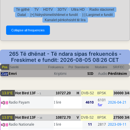
Të gjithë
TV
HDTV
3DTV
Ultra HD
Radio stacionet
Datat
[+] Ndryshimet/shtimet e fundit
[-] Largimet e fundit
Kanalet përkohsisht të lira
265 Të dhënat - Të ndara sipas frekuencës -
Freskimet e fundit: 2026-08-05 08:26 CET
Pos
Sateliti
Frekuenca
Pol
Standarde
Modulimi
SR/FEC
Emri
Kriptimi
SID
Audio
Përditësim
13.0°E
Hot Bird 13F
10727.20
H
DVB-S2
8PSK
30000
3/4
1
6101
Radio Payam
I lirë
4610
2026-04-21
far
13.0°E
Hot Bird 13F
10872.70
V
DVB-S2
8PSK
27500
3/4
16
Radio Nationale
I lirë
11
2817
2023-09-11