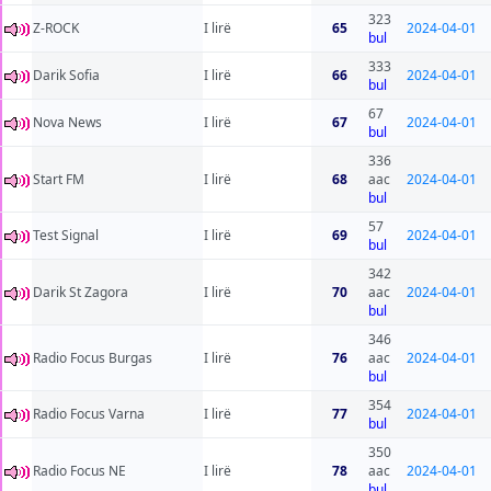
323
Z-ROCK
I lirë
65
2024-04-01
bul
333
Darik Sofia
I lirë
66
2024-04-01
bul
67
Nova News
I lirë
67
2024-04-01
bul
336
Start FM
I lirë
68
aac
2024-04-01
bul
57
Test Signal
I lirë
69
2024-04-01
bul
342
Darik St Zagora
I lirë
70
aac
2024-04-01
bul
346
Radio Focus Burgas
I lirë
76
aac
2024-04-01
bul
354
Radio Focus Varna
I lirë
77
2024-04-01
bul
350
Radio Focus NE
I lirë
78
aac
2024-04-01
bul