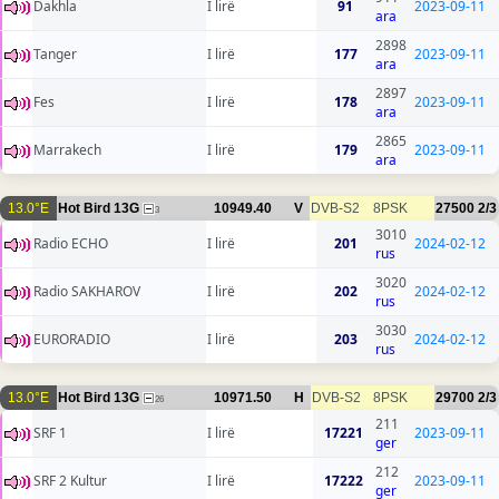
Dakhla
I lirë
91
2023-09-11
ara
2898
Tanger
I lirë
177
2023-09-11
ara
2897
Fes
I lirë
178
2023-09-11
ara
2865
Marrakech
I lirë
179
2023-09-11
ara
13.0°E
Hot Bird 13G
10949.40
V
DVB-S2
8PSK
27500
2/3
3
3010
Radio ECHO
I lirë
201
2024-02-12
rus
3020
Radio SAKHAROV
I lirë
202
2024-02-12
rus
3030
EURORADIO
I lirë
203
2024-02-12
rus
13.0°E
Hot Bird 13G
10971.50
H
DVB-S2
8PSK
29700
2/3
26
211
SRF 1
I lirë
17221
2023-09-11
ger
212
SRF 2 Kultur
I lirë
17222
2023-09-11
ger