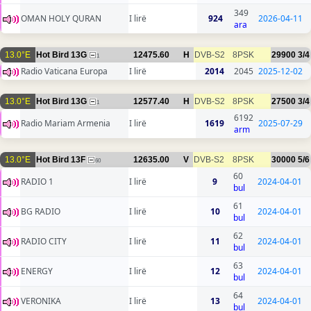
349
OMAN HOLY QURAN
I lirë
924
2026-04-11
ara
13.0°E
Hot Bird 13G
12475.60
H
DVB-S2
8PSK
29900
3/4
1
Radio Vaticana Europa
I lirë
2014
2045
2025-12-02
13.0°E
Hot Bird 13G
12577.40
H
DVB-S2
8PSK
27500
3/4
1
6192
Radio Mariam Armenia
I lirë
1619
2025-07-29
arm
13.0°E
Hot Bird 13F
12635.00
V
DVB-S2
8PSK
30000
5/6
60
60
RADIO 1
I lirë
9
2024-04-01
bul
61
BG RADIO
I lirë
10
2024-04-01
bul
62
RADIO CITY
I lirë
11
2024-04-01
bul
63
ENERGY
I lirë
12
2024-04-01
bul
64
VERONIKA
I lirë
13
2024-04-01
bul