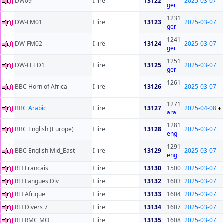
DW09
I lirë
13122
2025-03-07
ger
1231
DW-FM01
I lirë
13123
2025-03-07
ger
1241
DW-FM02
I lirë
13124
2025-03-07
ger
1251
DW-FEED1
I lirë
13125
2025-03-07
ger
1261
BBC Horn of Africa
I lirë
13126
2025-03-07
1271
BBC Arabic
I lirë
13127
2025-04-08
+
ara
1281
BBC English (Europe)
I lirë
13128
2025-03-07
eng
1291
BBC English Mid_East
I lirë
13129
2025-03-07
eng
RFI Francais
I lirë
13130
1500
2025-03-07
RFI Langues Div
I lirë
13132
1603
2025-03-07
RFI Afrique
I lirë
13133
1604
2025-03-07
RFI Divers 7
I lirë
13134
1607
2025-03-07
RFI RMC MO
I lirë
13135
1608
2025-03-07