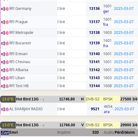
1601
RFI Germany
I lirë
13136
2025-03-07
ger
1601
RFI Prague
I lirë
13137
2025-03-07
fra
RFI Metropole
I lirë
13138
1603
2025-03-07
1601
RFI Bucarest
I lirë
13139
2025-03-07
fra
RFI Erevan
I lirë
13140
1601
2025-03-07
RFI Chisinau
I lirë
13141
1601
2025-03-07
RFI Albania
I lirë
13142
1601
2025-03-07
RFI Liban
I lirë
13143
1603
2025-03-07
RFI Test HB
I lirë
13144
1608
2025-03-07
13.0°E
Hot Bird 13G
11746.80
H
DVB-S2
8PSK
27500
3/4
1
4654
AL SHARJAH RADIO
I lirë
9521
2025-03-07
ara
13.0°E
Hot Bird 13G
11766.00
V
DVB-S2
8PSK
29900
3/4
3
Emri
Kriptimi
SID
Audio
Përditësim