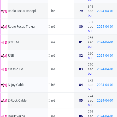
348
Radio Focus Rodopi
I lirë
79
aac
2024-04-01
bul
352
Radio Focus Trakia
I lirë
80
aac
2024-04-01
bul
266
Jazz FM
I lirë
81
aac
2024-04-01
bul
290
RNE
I lirë
82
2024-04-01
bul
270
Classic FM
I lirë
83
aac
2024-04-01
bul
272
N-Joy Cable
I lirë
84
aac
2024-04-01
bul
274
Z-Rock Cable
I lirë
85
aac
2024-04-01
bul
276
Darik Varna
I lirë
86
aac
2024-04-01