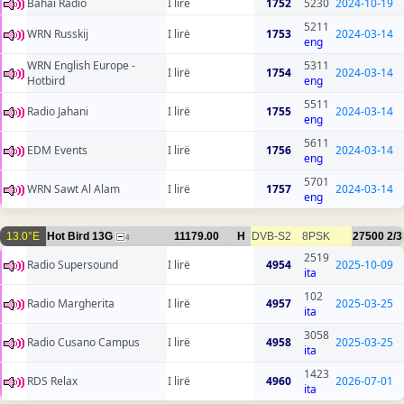
Bahai Radio
I lirë
1752
5230
2024-10-19
5211
WRN Russkij
I lirë
1753
2024-03-14
eng
WRN English Europe -
5311
I lirë
1754
2024-03-14
Hotbird
eng
5511
Radio Jahani
I lirë
1755
2024-03-14
eng
5611
EDM Events
I lirë
1756
2024-03-14
eng
5701
WRN Sawt Al Alam
I lirë
1757
2024-03-14
eng
13.0°E
Hot Bird 13G
11179.00
H
DVB-S2
8PSK
27500
2/3
4
2519
Radio Supersound
I lirë
4954
2025-10-09
ita
102
Radio Margherita
I lirë
4957
2025-03-25
ita
3058
Radio Cusano Campus
I lirë
4958
2025-03-25
ita
1423
RDS Relax
I lirë
4960
2026-07-01
ita