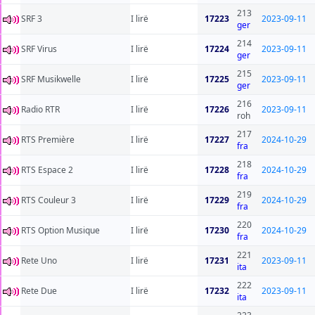
213
SRF 3
I lirë
17223
2023-09-11
ger
214
SRF Virus
I lirë
17224
2023-09-11
ger
215
SRF Musikwelle
I lirë
17225
2023-09-11
ger
216
Radio RTR
I lirë
17226
2023-09-11
roh
217
RTS Première
I lirë
17227
2024-10-29
fra
218
RTS Espace 2
I lirë
17228
2024-10-29
fra
219
RTS Couleur 3
I lirë
17229
2024-10-29
fra
220
RTS Option Musique
I lirë
17230
2024-10-29
fra
221
Rete Uno
I lirë
17231
2023-09-11
ita
222
Rete Due
I lirë
17232
2023-09-11
ita