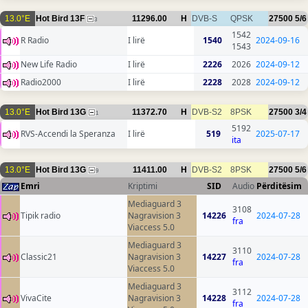
13.0°E
Hot Bird 13F
11296.00
H
DVB-S
QPSK
27500
5/6
3
1542
R Radio
I lirë
1540
2024-09-16
1543
New Life Radio
I lirë
2226
2026
2024-09-12
Radio2000
I lirë
2228
2028
2024-09-12
13.0°E
Hot Bird 13G
11372.70
H
DVB-S2
8PSK
27500
3/4
1
5192
RVS-Accendi la Speranza
I lirë
519
2025-07-17
ita
13.0°E
Hot Bird 13G
11411.00
H
DVB-S2
8PSK
27500
5/6
9
Emri
Kriptimi
SID
Audio
Përditësim
Mediaguard 3
3108
Tipik radio
Nagravision 3
14226
2024-07-28
fra
Viaccess 5.0
Mediaguard 3
3110
Classic21
Nagravision 3
14227
2024-07-28
fra
Viaccess 5.0
Mediaguard 3
3112
VivaCite
Nagravision 3
14228
2024-07-28
fra