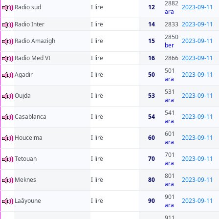
2882
Radio sud
I lirë
12
2023-09-11
ara
Radio Inter
I lirë
14
2833
2023-09-11
2850
Radio Amazigh
I lirë
15
2023-09-11
ber
Radio Med VI
I lirë
16
2866
2023-09-11
501
Agadir
I lirë
50
2023-09-11
ara
531
Oujda
I lirë
53
2023-09-11
ara
541
Casablanca
I lirë
54
2023-09-11
ara
601
Houceima
I lirë
60
2023-09-11
ara
701
Tetouan
I lirë
70
2023-09-11
ara
801
Meknes
I lirë
80
2023-09-11
ara
901
Laâyoune
I lirë
90
2023-09-11
ara
911