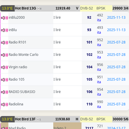
13.0°E
Hot Bird 13G
11919.40
V
DVB-S2
8PSK
29900
3/4
8
492
inBlu2000
I lirë
92
2025-11-13
ita
493
inBlu
I lirë
93
2025-11-13
ita
952
Radio R101
I lirë
101
2025-07-28
ita
953
Radio Monte Carlo
I lirë
102
2025-07-28
ita
956
Virgin radio
I lirë
104
2025-07-28
ita
951
Radio 105
I lirë
105
2025-07-28
ita
954
RADIO SUBASIO
I lirë
106
2025-07-28
ita
990
Radiolina
I lirë
110
2025-07-28
ita
13.0°E
Hot Bird 13F
11938.60
H
DVB-S2
8PSK
30000
5/6
1
721
Mad Radio
Irdeto 2
7117
2024-12-17