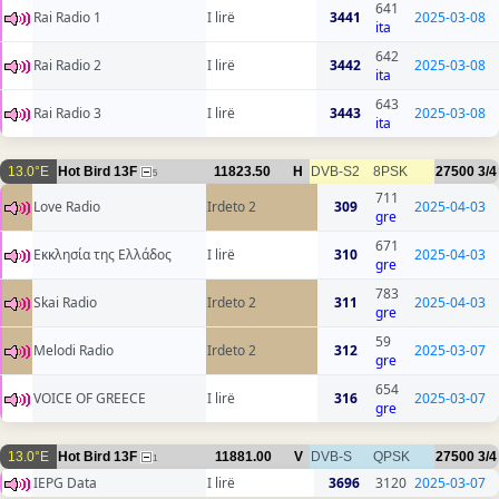
641
Rai Radio 1
I lirë
3441
2025-03-08
ita
642
Rai Radio 2
I lirë
3442
2025-03-08
ita
643
Rai Radio 3
I lirë
3443
2025-03-08
ita
13.0°E
Hot Bird 13F
11823.50
H
DVB-S2
8PSK
27500
3/4
5
711
Love Radio
Irdeto 2
309
2025-04-03
gre
671
Εκκλησία της Ελλάδος
I lirë
310
2025-04-03
gre
783
Skai Radio
Irdeto 2
311
2025-04-03
gre
59
Melodi Radio
Irdeto 2
312
2025-03-07
gre
654
VOICE OF GREECE
I lirë
316
2025-03-07
gre
13.0°E
Hot Bird 13F
11881.00
V
DVB-S
QPSK
27500
3/4
1
IEPG Data
I lirë
3696
3120
2025-03-07