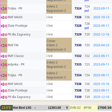
Irdeto 2
724
Trójka - PR
7324
2023-09-11
Nagravision 3
pol
RMF MAXX
I lirë
7326
726
2025-10-13
728
Zlote Przeboje
I lirë
7328
2023-09-11
pol
PR dla Zagranicy
I lirë
7329
729
2025-12-16
Conax
RMF FM
Irdeto 2
7330
720
2026-04-23
Nagravision 3
RMF Classic
I lirë
7332
722
2023-09-11
Irdeto 2
Jedynka - PR
7333
723
2023-09-11
Nagravision 3
Irdeto 2
Trójka - PR
7334
724
2023-09-11
Nagravision 3
RMF MAXX
I lirë
7336
726
2025-10-16
Zlote Przeboje
I lirë
7338
728
2023-09-11
PR dla Zagranicy
I lirë
7339
729
2025-12-16
13.0°E
Hot Bird 13G
12303.00
V
DVB-S2
8PSK
27500
3/4
6