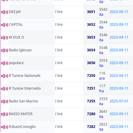
ita
3542
DEEJAY
I lirë
3651
2023-09-11
ita
3544
CAPITAL
I lirë
3652
2023-09-11
ita
3546
M DUE O
I lirë
3653
2023-09-11
ita
3548
Radio Iglesias
I lirë
3654
2023-09-11
ita
3553
popolare
I lirë
3656
2023-09-11
ita
116
R Tunisie Nationale
I lirë
7250
2023-09-11
ara
117
R Tunisie Internatio
I lirë
7251
2023-09-11
fra
2553
Radio San Marino
I lirë
7255
2025-07-01
ita
3641
RADIO MATER
I lirë
7280
2023-09-11
ita
2822
R.BuonConsiglio
I lirë
7282
2023-09-11
ita