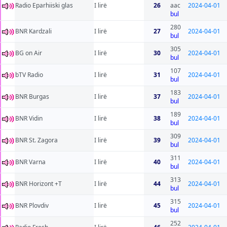
Radio Eparhiiski glas
I lirë
26
aac
2024-04-01
bul
280
BNR Kardzali
I lirë
27
2024-04-01
bul
305
BG on Air
I lirë
30
2024-04-01
bul
107
bTV Radio
I lirë
31
2024-04-01
bul
183
BNR Burgas
I lirë
37
2024-04-01
bul
189
BNR Vidin
I lirë
38
2024-04-01
bul
309
BNR St. Zagora
I lirë
39
2024-04-01
bul
311
BNR Varna
I lirë
40
2024-04-01
bul
313
BNR Horizont +T
I lirë
44
2024-04-01
bul
315
BNR Plovdiv
I lirë
45
2024-04-01
bul
252