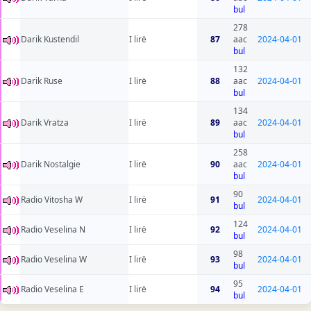
bul
278
Darik Kustendil
I lirë
87
aac
2024-04-01
bul
132
Darik Ruse
I lirë
88
aac
2024-04-01
bul
134
Darik Vratza
I lirë
89
aac
2024-04-01
bul
258
Darik Nostalgie
I lirë
90
aac
2024-04-01
bul
90
Radio Vitosha W
I lirë
91
2024-04-01
bul
124
Radio Veselina N
I lirë
92
2024-04-01
bul
98
Radio Veselina W
I lirë
93
2024-04-01
bul
95
Radio Veselina E
I lirë
94
2024-04-01
bul