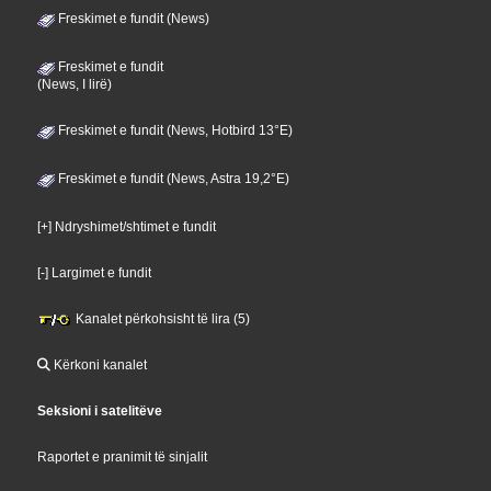
Freskimet e fundit (News)
Freskimet e fundit
(News, I lirë)
Freskimet e fundit (News, Hotbird 13°E)
Freskimet e fundit (News, Astra 19,2°E)
[+] Ndryshimet/shtimet e fundit
[-] Largimet e fundit
Kanalet përkohsisht të lira (5)
Kërkoni kanalet
Seksioni i satelitëve
Raportet e pranimit të sinjalit