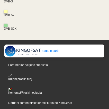
DVB-S
DVB-S2
DVB-S2X
Faqja e parë
Parathënia/Pyetjet e shpeshta
Krijoni profilin tuaj
Komentet/Freskimet tuaja
Dërgoni komentet/sugjerimet tuaja në KingOfSat