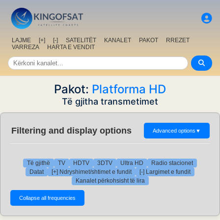
LAJME
[+]
[-]
SATELITËT
KANALET
PAKOT
RREZET
VARREZA
HARTA E VENDIT
Pakot:
Platforma HD
Të gjitha transmetimet
Filtering and display options
Advanced options
▼
Të gjithë
TV
HDTV
3DTV
Ultra HD
Radio stacionet
Datat
[+] Ndryshimet/shtimet e fundit
[-] Largimet e fundit
Kanalet përkohsisht të lira