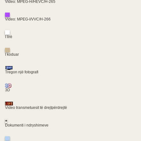
Video: MPEG-H/HEVC/H-265
Video: MPEG-I/VVC/H-266
I lirë
I koduar
Tregon një fotografi
3D
Video transmetuesit të drejtpërdrejtë
+
Dokumenti i ndryshimeve