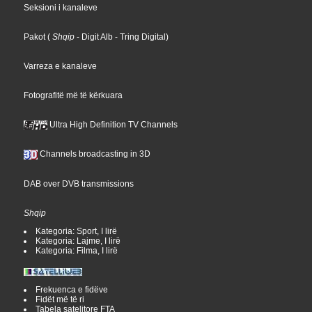
Seksioni i kanaleve
Pakot
(
Shqip
- Digit Alb
- Tring Digital
)
Varreza e kanaleve
Fotografitë më të kërkuara
Ultra High Definition TV Channels
Channels broadcasting in 3D
DAB over DVB transmissions
Shqip
Kategoria: Sport, I lirë
Kategoria: Lajme, I lirë
Kategoria: Filma, I lirë
Frekuenca e fidëve
Fidët më të ri
Tabela satelitore FTA