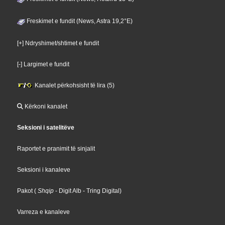
Freskimet e fundit (News, Astra 19,2°E)
[+] Ndryshimet/shtimet e fundit
[-] Largimet e fundit
Kanalet përkohsisht të lira (5)
Kërkoni kanalet
Seksioni i satelitëve
Raportet e pranimit të sinjalit
Seksioni i kanaleve
Pakot
(
Shqip
- Digit Alb
- Tring Digital
)
Varreza e kanaleve