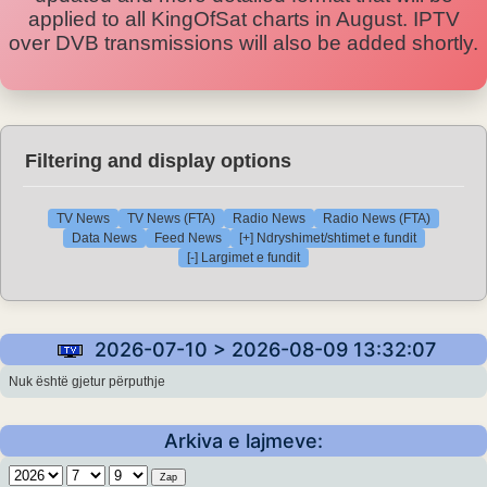
applied to all KingOfSat charts in August. IPTV
over DVB transmissions will also be added shortly.
Filtering and display options
TV News
TV News (FTA)
Radio News
Radio News (FTA)
Data News
Feed News
[+] Ndryshimet/shtimet e fundit
[-] Largimet e fundit
2026-07-10 > 2026-08-09 13:32:07
Nuk është gjetur përputhje
Arkiva e lajmeve: