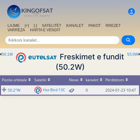
LAJME
[+]
[-]
SATELITËT
KANALET
PAKOT
RREZET
VARREZA
HARTA E VENDIT
50.1W
Freskimet e fundit
53.0W
(50.2W)
Pozita orbitale
Sateliti
News
kanalet
Përditësim
Hot Bird 13C
50.2°W
0
2024-01-23 10:47