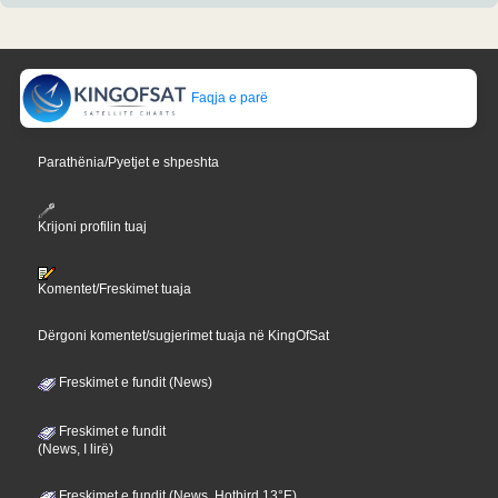
Faqja e parë
Parathënia/Pyetjet e shpeshta
Krijoni profilin tuaj
Komentet/Freskimet tuaja
Dërgoni komentet/sugjerimet tuaja në KingOfSat
Freskimet e fundit (News)
Freskimet e fundit
(News, I lirë)
Freskimet e fundit (News, Hotbird 13°E)