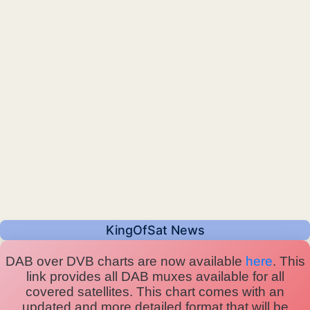
KingOfSat News
DAB over DVB charts are now available
here
. This
link provides all DAB muxes available for all
covered satellites. This chart comes with an
updated and more detailed format that will be