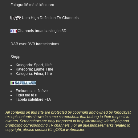
Fotografitë më të kërkuara
Ultra High Definition TV Channels
Channels broadcasting in 3D
DAB over DVB transmissions
Shqip
Kategoria: Sport, I lirë
Kategoria: Lajme, I lirë
Kategoria: Filma, I lirë
Frekuenca e fidëve
Fidët më të ri
Tabela satelitore FTA
All contents on this site are protected by copyright and owned by KingOfSat,
except contents shown in some screenshots that belong to their respective
owners. Screenshots are only proposed to help illustrating, identifying and
promoting corresponding TV channels. For all questions/remarks related to
copyright, please contact KingOfSat webmaster.