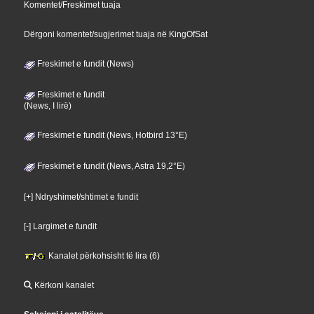
Komentet/Freskimet tuaja
Dërgoni komentet/sugjerimet tuaja në KingOfSat
Freskimet e fundit (News)
Freskimet e fundit
(News, I lirë)
Freskimet e fundit (News, Hotbird 13°E)
Freskimet e fundit (News, Astra 19,2°E)
[+] Ndryshimet/shtimet e fundit
[-] Largimet e fundit
Kanalet përkohsisht të lira (6)
Kërkoni kanalet