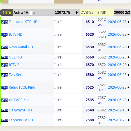
4.8°E
Astra 4A
12072.75
H
DVB-S2
8PSK
30000
2/3
10
6512
Telekanal STB HD
I lirë
6510
2026-06-28
+
ukr
6522
ICTV HD
I lirë
6520
2026-06-28
+
6523
6532
Novy Kanal HD
I lirë
6530
2026-06-28
+
ukr
OCE HD
I lirë
6560
6562
2026-06-28
+
ICTV 2
I lirë
6570
6572
2026-06-28
+
6582
Tviy Serial
I lirë
6580
2026-06-28
+
ukr
7527
Relax TVOE Kino
I lirë
7525
2026-06-28
+
ukr
7537
Xit TVOE Kino
I lirë
7535
2026-06-28
+
ukr
Galychyna HD
I lirë
7540
7542
2025-02-18
+
7582
Espreso TV HD
I lirë
7580
2025-01-25
+
ukr