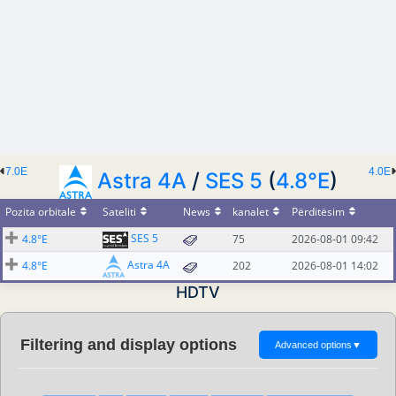
7.0E
4.0E
Astra 4A
/
SES 5
(
4.8°E
)
Pozita orbitale
Sateliti
News
kanalet
Përditësim
SES 5
4.8°E
75
2026-08-01 09:42
Astra 4A
4.8°E
202
2026-08-01 14:02
HDTV
Filtering and display options
Advanced options
▼