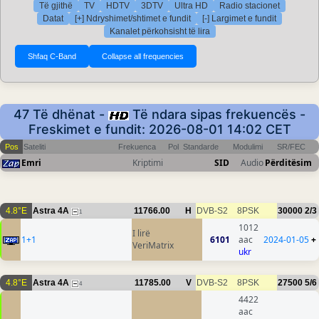
Të gjithë
TV
HDTV
3DTV
Ultra HD
Radio stacionet
Datat
[+] Ndryshimet/shtimet e fundit
[-] Largimet e fundit
Kanalet përkohsisht të lira
47 Të dhënat -
Të ndara sipas frekuencës -
Freskimet e fundit: 2026-08-01 14:02 CET
Pos
Sateliti
Frekuenca
Pol
Standarde
Modulimi
SR/FEC
Emri
Kriptimi
SID
Audio
Përditësim
4.8°E
Astra 4A
11766.00
H
DVB-S2
8PSK
30000
2/3
1
1012
I lirë
1+1
6101
aac
2024-01-05
+
VeriMatrix
ukr
4.8°E
Astra 4A
11785.00
V
DVB-S2
8PSK
27500
5/6
4
4422
aac