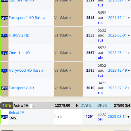
Epic Drama HD
VeriMatrix
2521
aac
2025-02-17
+
rus
5452
Eurosport 1 HD Russia
VeriMatrix
2545
aac
2021-12-11
+
rus
5532
History 2 HD
VeriMatrix
2553
aac
2023-03-31
+
rus
5572
Cine+ Hit HD
VeriMatrix
2557
aac
2023-06-11
+
ukr
5852
Hollywood HD Russia
VeriMatrix
2585
aac
2023-12-19
+
rus
3421
Eurosport 2 HD
VeriMatrix
3010
aac
2022-02-12
+
rus
4.8°E
Astra 4A
12379.60
H
DVB-S
QPSK
27500
3/4
1
Belsat TV
2602
I lirë
1291
2023-08-14
+
bel