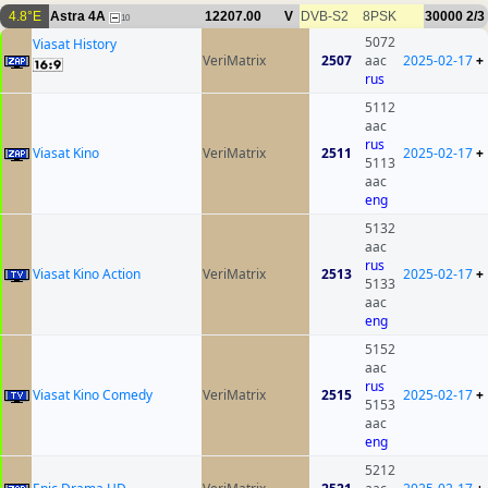
4.8°E
Astra 4A
12207.00
V
DVB-S2
8PSK
30000
2/3
10
5072
Viasat History
VeriMatrix
2507
aac
2025-02-17
+
rus
5112
aac
rus
Viasat Kino
VeriMatrix
2511
2025-02-17
+
5113
aac
eng
5132
aac
rus
Viasat Kino Action
VeriMatrix
2513
2025-02-17
+
5133
aac
eng
5152
aac
rus
Viasat Kino Comedy
VeriMatrix
2515
2025-02-17
+
5153
aac
eng
5212