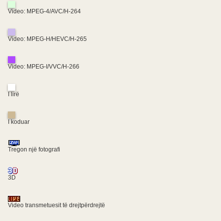
Video: MPEG-4/AVC/H-264
Video: MPEG-H/HEVC/H-265
Video: MPEG-I/VVC/H-266
I lirë
I koduar
Tregon një fotografi
3D
Video transmetuesit të drejtpërdrejtë