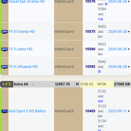
Viasat Epic Drama HD
VideoGuard
10570
2026-06-28
+
aac
lit
5584
aac
rus
5602
TV 3 Estonia HD
VideoGuard
10575
aac
2026-06-28
+
lav
5622
TV 3 Latvia HD
VideoGuard
10580
aac
2026-06-28
+
lav
5642
TV 3 Lithuania HD
VideoGuard
10585
aac
2026-06-28
+
lit
4.8°E
Astra 4A
11957.70
H
DVB-S2
8PSK
27500
5/6
1
5122
aac
est
5123
Go3 Sport 2 HD Baltics
VideoGuard
10405
aac
2023-09-11
+
lav
5124
aac
lit