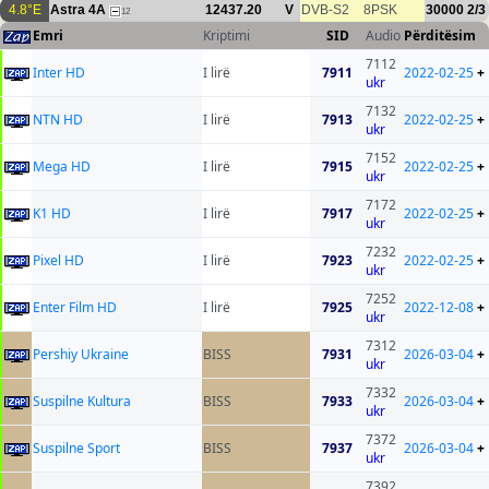
4.8°E
Astra 4A
12437.20
V
DVB-S2
8PSK
30000
2/3
12
Emri
Kriptimi
SID
Audio
Përditësim
7112
Inter HD
I lirë
7911
2022-02-25
+
ukr
7132
NTN HD
I lirë
7913
2022-02-25
+
ukr
7152
Mega HD
I lirë
7915
2022-02-25
+
ukr
7172
K1 HD
I lirë
7917
2022-02-25
+
ukr
7232
Pixel HD
I lirë
7923
2022-02-25
+
ukr
7252
Enter Film HD
I lirë
7925
2022-12-08
+
ukr
7312
Pershiy Ukraine
BISS
7931
2026-03-04
+
ukr
7332
Suspilne Kultura
BISS
7933
2026-03-04
+
ukr
7372
Suspilne Sport
BISS
7937
2026-03-04
+
ukr
7392