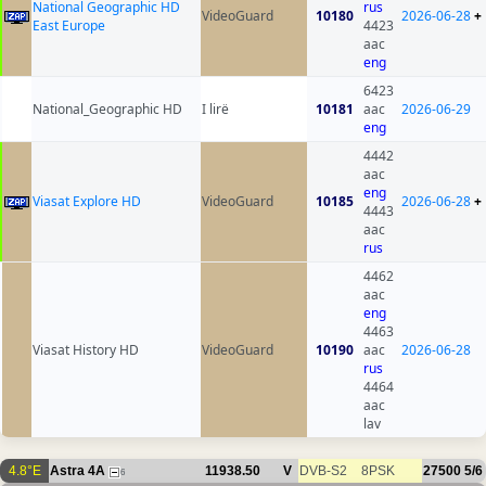
National Geographic HD
rus
VideoGuard
10180
2026-06-28
+
East Europe
4423
aac
eng
6423
National_Geographic HD
I lirë
10181
aac
2026-06-29
eng
4442
aac
eng
Viasat Explore HD
VideoGuard
10185
2026-06-28
+
4443
aac
rus
4462
aac
eng
4463
Viasat History HD
VideoGuard
10190
aac
2026-06-28
rus
4464
aac
lav
4.8°E
Astra 4A
11938.50
V
DVB-S2
8PSK
27500
5/6
6