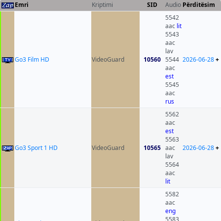
Emri
Kriptimi
SID
Audio
Përditësim
5542
aac
lit
5543
aac
lav
Go3 Film HD
VideoGuard
10560
5544
2026-06-28
+
aac
est
5545
aac
rus
5562
aac
est
5563
Go3 Sport 1 HD
VideoGuard
10565
aac
2026-06-28
+
lav
5564
aac
lit
5582
aac
eng
5583