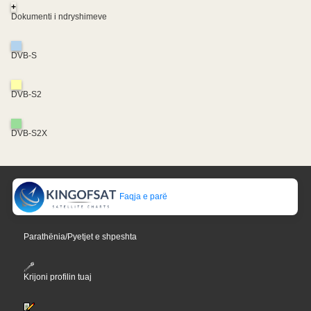
+
Dokumenti i ndryshimeve
DVB-S
DVB-S2
DVB-S2X
Faqja e parë
Parathënia/Pyetjet e shpeshta
Krijoni profilin tuaj