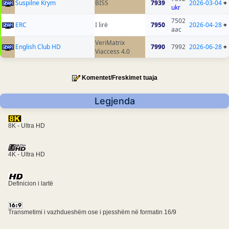
Suspilne Krym
BISS
7939
2026-03-04
+
ukr
7502
ERC
I lirë
7950
2026-04-28
+
aac
VeriMatrix
English Club HD
7990
7992
2026-06-28
+
Viaccess 4.0
Komentet/Freskimet tuaja
Legjenda
8K - Ultra HD
4K - Ultra HD
Definicion i lartë
Transmetimi i vazhdueshëm ose i pjesshëm në formatin 16/9