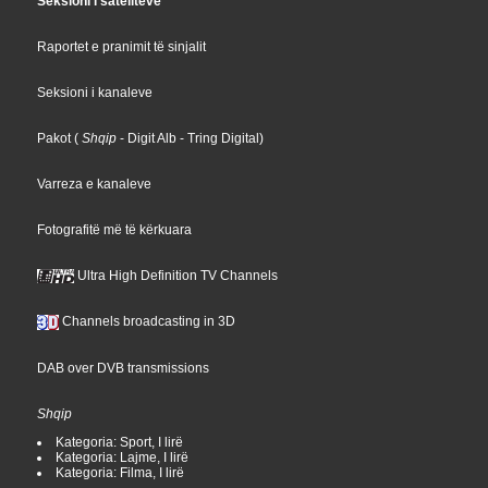
Seksioni i satelitëve
Raportet e pranimit të sinjalit
Seksioni i kanaleve
Pakot
(
Shqip
- Digit Alb
- Tring Digital
)
Varreza e kanaleve
Fotografitë më të kërkuara
Ultra High Definition TV Channels
Channels broadcasting in 3D
DAB over DVB transmissions
Shqip
Kategoria: Sport, I lirë
Kategoria: Lajme, I lirë
Kategoria: Filma, I lirë