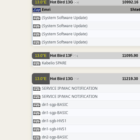
13.0°E
Hot Bird 13G
10992.16
4
Emri
Shtet
(System Software Update)
(System Software Update)
(System Software Update)
(System Software Update)
13.0°E
Hot Bird 13F
11095.90
1
Kabelio SPARE
13.0°E
Hot Bird 13G
11219.30
7
SERVICE IP/MAC NOTIFICATION
SERVICE IP/MAC NOTIFICATION
dn1-sgp-BASIC
dn1-sgp-BASIC
dn1-sgb-HVS1
dn1-sgb-HVS1
dn2-sgp-BASIC