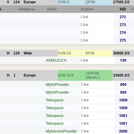
V
124
Europe
DVB-S
QPSK
27500
2/3
i
Kategoria
Pakot
Kriptimi
SID
V
I lirë
272
I lirë
273
I lirë
274
I lirë
275
H
129
Wide
DVB-S2
8PSK
30000
2/3
KABELIO.CH
I lirë
139
16APSK
H
1
Europe
DVB-S2X
33000
2/3
Stream 1
MyIntProvider
I lirë
800
MyIntProvider
I lirë
800
Telespazio
I lirë
1000
Telespazio
I lirë
1000
Telespazio
I lirë
1001
Telespazio
I lirë
1001
MyServiceProvider
I lirë
2000