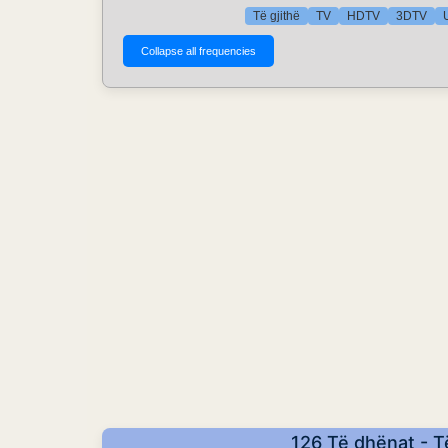
Të gjithë
TV
HDTV
3DTV
126 Të dhënat - T