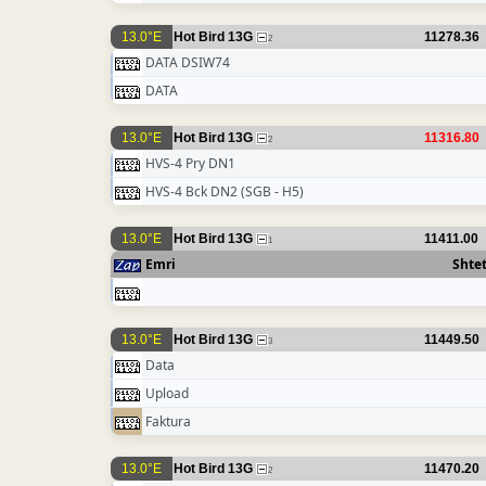
13.0°E
Hot Bird 13G
11278.36
2
DATA DSIW74
DATA
13.0°E
Hot Bird 13G
11316.80
2
HVS-4 Pry DN1
HVS-4 Bck DN2 (SGB - H5)
13.0°E
Hot Bird 13G
11411.00
1
Emri
Shtet
13.0°E
Hot Bird 13G
11449.50
3
Data
Upload
Faktura
13.0°E
Hot Bird 13G
11470.20
2