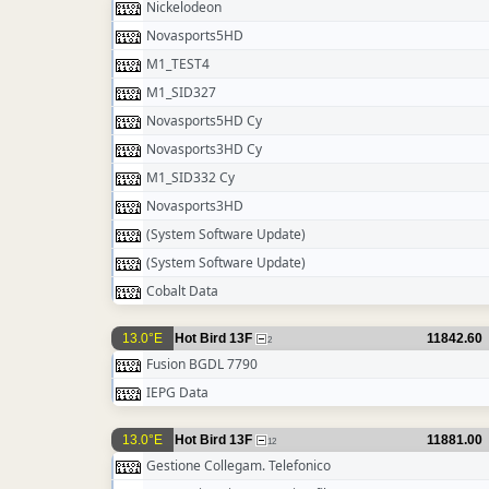
Nickelodeon
Novasports5HD
M1_TEST4
M1_SID327
Novasports5HD Cy
Novasports3HD Cy
M1_SID332 Cy
Novasports3HD
(System Software Update)
(System Software Update)
Cobalt Data
13.0°E
Hot Bird 13F
11842.60
2
Fusion BGDL 7790
IEPG Data
13.0°E
Hot Bird 13F
11881.00
12
Gestione Collegam. Telefonico