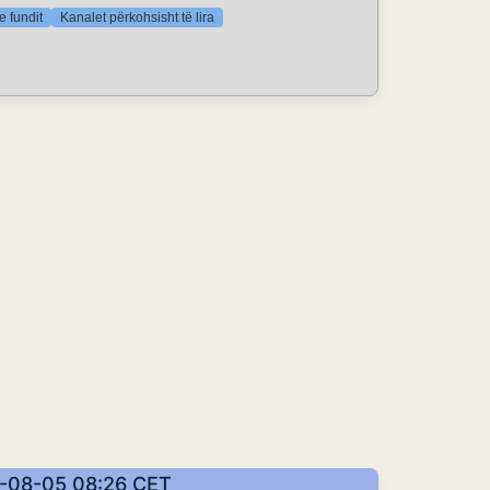
e fundit
Kanalet përkohsisht të lira
26-08-05 08:26 CET