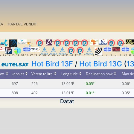
ZA
HARTA E VENDIT
Hot Bird 13F
/
Hot Bird 13G
(
1
ws
kanalet
Vetëm të lira
Longitude
Declination now
Max de
697
226
13.02°E
0.05°
0.06°
808
402
13.01°E
0.01°
0.05°
Datat