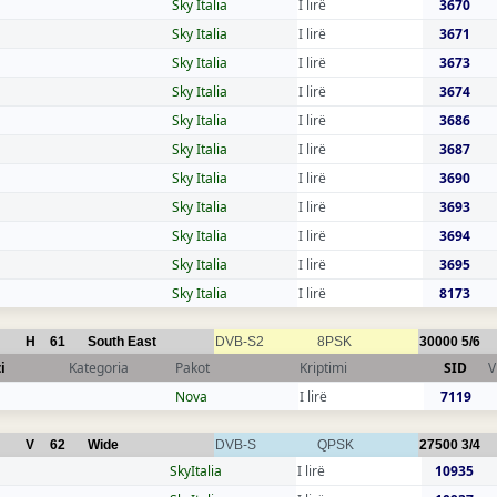
Sky Italia
I lirë
3670
Sky Italia
I lirë
3671
Sky Italia
I lirë
3673
Sky Italia
I lirë
3674
Sky Italia
I lirë
3686
Sky Italia
I lirë
3687
Sky Italia
I lirë
3690
Sky Italia
I lirë
3693
Sky Italia
I lirë
3694
Sky Italia
I lirë
3695
Sky Italia
I lirë
8173
H
61
South East
DVB-S2
8PSK
30000
5/6
i
Kategoria
Pakot
Kriptimi
SID
V
Nova
I lirë
7119
V
62
Wide
DVB-S
QPSK
27500
3/4
SkyItalia
I lirë
10935