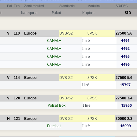
Pol
Txp
Zonë mbulimi
Standarde
Modulimi
SR/FEC
i
Kategoria
Pakot
Kriptimi
SID
V
110
Europe
DVB-S2
8PSK
27500
5/6
CANAL+
I lirë
4491
CANAL+
I lirë
4492
CANAL+
I lirë
4495
CANAL+
I lirë
4496
V
114
Europe
DVB-S2
8PSK
27500
5/6
I lirë
15797
V
120
Europe
DVB-S2
8PSK
27500
3/4
Polsat Box
I lirë
15950
H
121
Europe
DVB-S2
8PSK
30000
2/3
Eutelsat
I lirë
16999