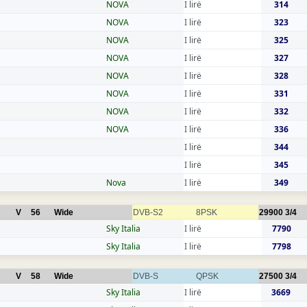
NOVA
I lirë
314
NOVA
I lirë
323
NOVA
I lirë
325
NOVA
I lirë
327
NOVA
I lirë
328
NOVA
I lirë
331
NOVA
I lirë
332
NOVA
I lirë
336
I lirë
344
I lirë
345
Nova
I lirë
349
V
56
Wide
DVB-S2
8PSK
29900
3/4
Sky Italia
I lirë
7790
Sky Italia
I lirë
7798
V
58
Wide
DVB-S
QPSK
27500
3/4
Sky Italia
I lirë
3669