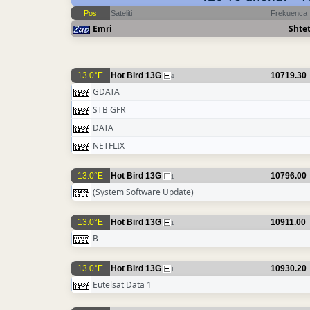
Pos
Sateliti
Frekuenca
Emri
Shtet
13.0°E
Hot Bird 13G
10719.30
4
GDATA
STB GFR
DATA
NETFLIX
13.0°E
Hot Bird 13G
10796.00
1
(System Software Update)
13.0°E
Hot Bird 13G
10911.00
1
B
13.0°E
Hot Bird 13G
10930.20
1
Eutelsat Data 1