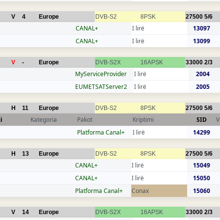
V
4
Europe
DVB-S2
8PSK
27500
5/6
CANAL+
I lirë
13097
CANAL+
I lirë
13099
V
-
Europe
DVB-S2X
16APSK
33000
2/3
MyServiceProvider
I lirë
2004
EUMETSATServer2
I lirë
2005
H
11
Europe
DVB-S2
8PSK
27500
5/6
i
Kategoria
Pakot
Kriptimi
SID
V
Platforma Canal+
I lirë
14299
H
13
Europe
DVB-S2
8PSK
27500
5/6
CANAL+
I lirë
15049
CANAL+
I lirë
15050
Platforma Canal+
Conax
15060
V
14
Europe
DVB-S2X
16APSK
33000
2/3