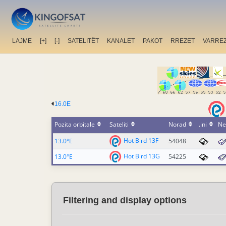
LAJME
[+]
[-]
SATELITËT
KANALET
PAKOT
RREZET
VARRE
16.0E
Pozita orbitale
Sateliti
Norad
.ini
Ne
Hot Bird 13F
13.0°E
54048
Hot Bird 13G
13.0°E
54225
Filtering and display options