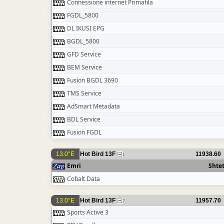
Connessione internet Primafila
FGDL_5800
DL IKUSI EPG
BGDL_5800
GFD Service
BEM Service
Fusion BGDL 3690
TMS Service
AdSmart Metadata
BDL Service
Fusion FGDL
13.0°E
Hot Bird 13F
11938.60
1
Emri
Shtet
Cobalt Data
13.0°E
Hot Bird 13F
11957.70
7
Sports Active 3