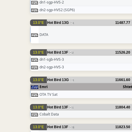
dn1-sgp-HVS-2
dn2-sgp-HVS2 (SGP6)
13.0°E
Hot Bird 13G
11487.77
1
DATA
13.0°E
Hot Bird 13F
11526.20
2
dn1-sgb-HVS-3
dn2-sgp-HVS-3
13.0°E
Hot Bird 13G
11661.60
1
Emri
Shtet
OTA TV Sat
13.0°E
Hot Bird 13F
11804.40
1
Cobalt Data
13.0°E
Hot Bird 13F
11823.50
11