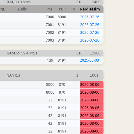
RAI
, 33.8 Mb/s
318
12400
PID
Audio
PMT
PCR
TXT
Përditësim
7000
8000
2026-07-26
7001
8191
2026-07-26
7002
8191
2026-07-26
7003
8191
2026-07-26
Kabelio
, 59.4 Mb/s
318
12900
139
8191
2025-05-03
NAN b/s
1
1001
8000
870
2026-08-06
8000
870
2026-08-06
32
8191
2026-08-06
32
8191
2026-08-06
42
8191
2026-08-06
42
8191
2026-08-06
32
8191
2026-08-06