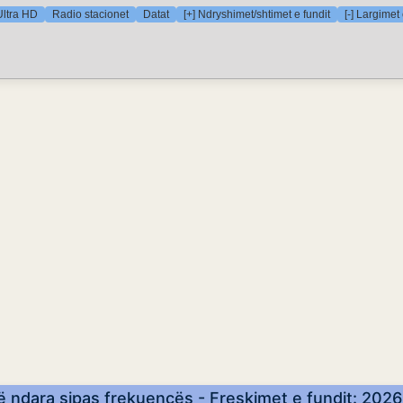
Ultra HD
Radio stacionet
Datat
[+] Ndryshimet/shtimet e fundit
[-] Largimet 
ë ndara sipas frekuencës - Freskimet e fundit: 20