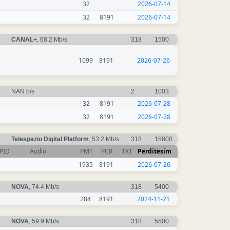
32
2026-07-14
32
8191
2026-07-14
CANAL+
, 68.2 Mb/s
318
1500
1099
8191
2026-07-26
NAN b/s
2
1003
32
8191
2026-07-28
32
8191
2026-07-28
Telespazio Digital Platform
, 53.2 Mb/s
318
15800
PID
Audio
PMT
PCR
TXT
Përditësim
1935
8191
2026-07-26
NOVA
, 74.4 Mb/s
318
5400
284
8191
2024-11-21
NOVA
, 59.9 Mb/s
318
5500