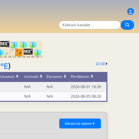
3°E
)
10.0E
clination
Azimuth
Elevation
Përditësim
N/A
N/A
2026-08-01 18:39
N/A
N/A
2026-08-05 08:26
Advanced options
▼