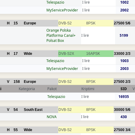
Telespazio
I lirë
1002
MyServiceProvider
I lirë
2002
H
15
Europe
DVB-S2
8PSK
27500
5/6
Orange Polska
Platforma Canal+
I lirë
5199
Polsat Box
H
17
Wide
DVB-S2X
16APSK
33000
2/3
Telespazio
I lirë
1003
MyServiceProvider
I lirë
2003
V
158
Europe
DVB-S2
8PSK
27500
2/3
i
Kategoria
Pakot
Kriptimi
SID
V
Telespazio
I lirë
16935
V
54
South East
DVB-S2
8PSK
30000
5/6
NOVA
I lirë
430
H
55
Wide
DVB-S2
8PSK
27500
3/4