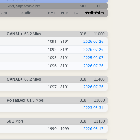
Rrjet, Shpejtësia e bitit
NID
TID
VPID
Audio
PMT
PCR
TXT
Përditësim
CANAL+
, 68.2 Mb/s
318
11000
1091
8191
2026-07-26
1092
8191
2026-07-26
1095
8191
2025-03-07
1096
8191
2026-07-26
CANAL+
, 68.2 Mb/s
318
11400
1097
8191
2026-07-26
PolsatBox
, 61.3 Mb/s
318
12000
2023-05-31
58.1 Mb/s
318
12100
1990
1999
2026-03-17