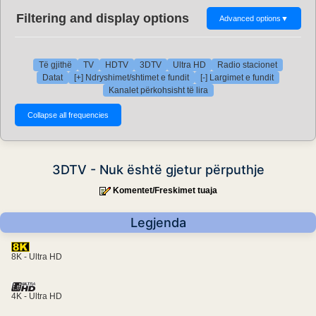
Filtering and display options
Advanced options
▼
Të gjithë
TV
HDTV
3DTV
Ultra HD
Radio stacionet
Datat
[+] Ndryshimet/shtimet e fundit
[-] Largimet e fundit
Kanalet përkohsisht të lira
3DTV - Nuk është gjetur përputhje
Komentet/Freskimet tuaja
Legjenda
8K - Ultra HD
4K - Ultra HD