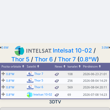
0.6W
3.0W
Intelsat 10-02
/
Thor 5
/
Thor 6
/
Thor 7
(
0.8°W
)
Pozita orbitale
Sateliti
News
kanalet
Përditësim
Thor 7
0.8°W
108
2026-06-23 21:01
Thor 5
0.8°W
256
2026-08-04 14:29
Thor 6
0.8°W
569
2026-08-04 20:11
Intelsat 10-02
0.8°W
69
2026-07-08 14:23
3DTV