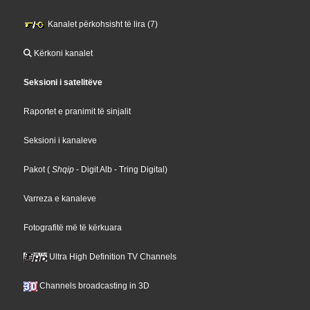
Kanalet përkohsisht të lira (7)
Kërkoni kanalet
Seksioni i satelitëve
Raportet e pranimit të sinjalit
Seksioni i kanaleve
Pakot
(
Shqip
- Digit Alb
- Tring Digital
)
Varreza e kanaleve
Fotografitë më të kërkuara
Ultra High Definition TV Channels
Channels broadcasting in 3D