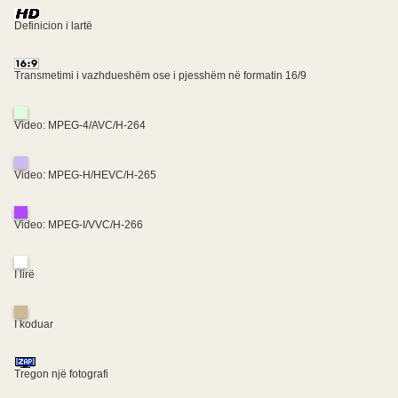
Definicion i lartë
Transmetimi i vazhdueshëm ose i pjesshëm në formatin 16/9
Video: MPEG-4/AVC/H-264
Video: MPEG-H/HEVC/H-265
Video: MPEG-I/VVC/H-266
I lirë
I koduar
Tregon një fotografi