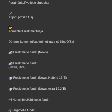
Parathënia/Pyetjet e shpeshta
Krijoni profilin tuaj
Komentet/Freskimet tuaja
Dërgoni komentet/sugjerimet tuaja në KingOfSat
Freskimet e fundit (News)
Freskimet e fundit
(News, I lirë)
Freskimet e fundit (News, Hotbird 13°E)
Freskimet e fundit (News, Astra 19,2°E)
[+] Ndryshimet/shtimet e fundit
[-] Largimet e fundit