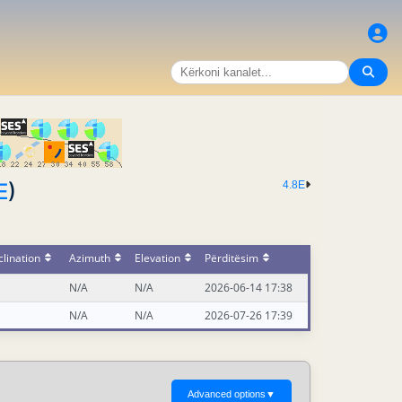
E
)
4.8E
lination
Azimuth
Elevation
Përditësim
N/A
N/A
2026-06-14 17:38
N/A
N/A
2026-07-26 17:39
Advanced options
▼