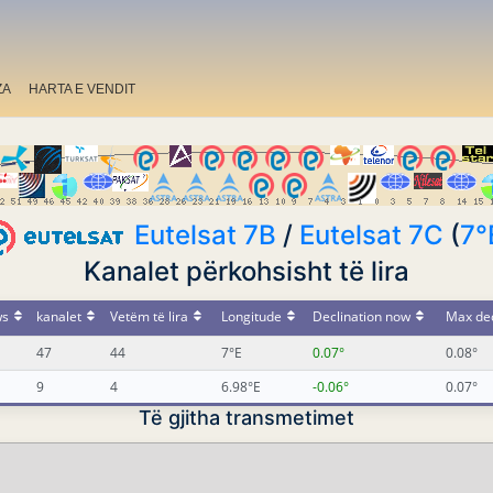
ZA
HARTA E VENDIT
Eutelsat 7B
/
Eutelsat 7C
(
7°
Kanalet përkohsisht të lira
ws
kanalet
Vetëm të lira
Longitude
Declination now
Max dec
47
44
7°E
0.07°
0.08°
9
4
6.98°E
-0.06°
0.07°
Të gjitha transmetimet