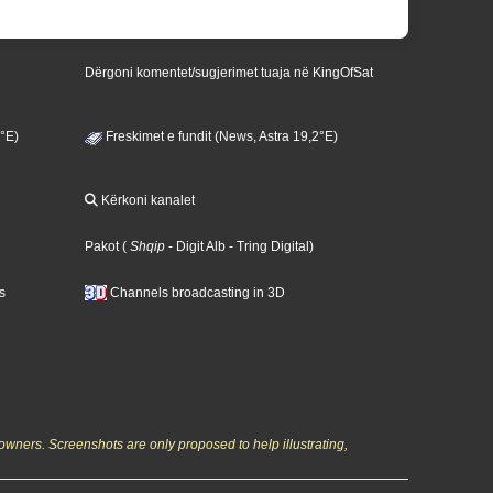
Dërgoni komentet/sugjerimet tuaja në KingOfSat
3°E)
Freskimet e fundit (News, Astra 19,2°E)
Kërkoni kanalet
Pakot
(
Shqip
- Digit Alb
- Tring Digital
)
s
Channels broadcasting in 3D
owners. Screenshots are only proposed to help illustrating,