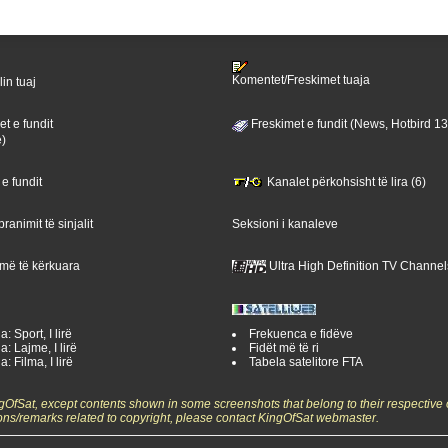
Komentet/Freskimet tuaja
lin tuaj
t e fundit
Freskimet e fundit (News, Hotbird 1
ë)
 e fundit
Kanalet përkohsisht të lira (6)
ranimit të sinjalit
Seksioni i kanaleve
 më të kërkuara
Ultra High Definition TV Channel
: Sport, I lirë
Frekuenca e fidëve
a: Lajme, I lirë
Fidët më të ri
: Filma, I lirë
Tabela satelitore FTA
ngOfSat, except contents shown in some screenshots that belong to their respective 
ons/remarks related to copyright, please contact KingOfSat webmaster.