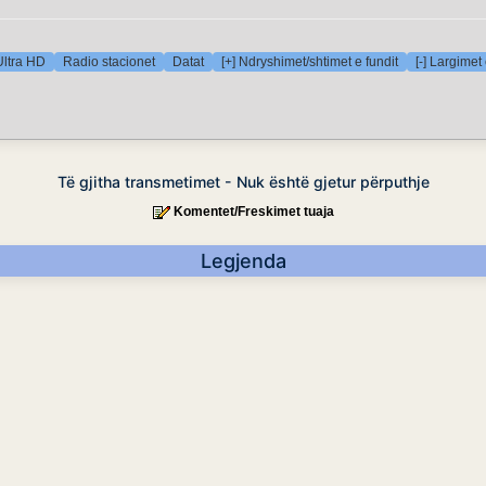
Ultra HD
Radio stacionet
Datat
[+] Ndryshimet/shtimet e fundit
[-] Largimet 
Të gjitha transmetimet - Nuk është gjetur përputhje
Komentet/Freskimet tuaja
Legjenda