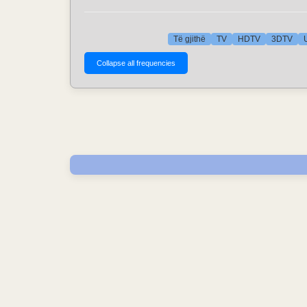
Të gjithë
TV
HDTV
3DTV