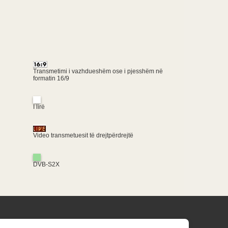
Transmetimi i vazhdueshëm ose i pjesshëm në
formatin 16/9
I lirë
Video transmetuesit të drejtpërdrejtë
DVB-S2X