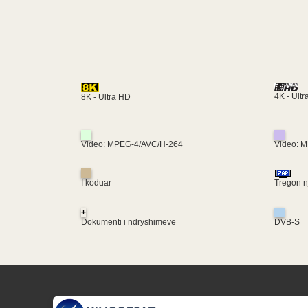
4K - Ult
8K - Ultra HD
Video: MPEG-4/AVC/H-264
Video: 
I koduar
Tregon nj
+
Dokumenti i ndryshimeve
DVB-S