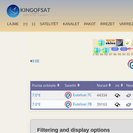
LAJME
[+]
[-]
SATELITËT
KANALET
PAKOT
RREZET
VARRE
9.0E
Pozita orbitale
Sateliti
Norad
.ini
Ne
Eutelsat 7C
7.0°E
44334
Eutelsat 7B
7.0°E
39163
Filtering and display options