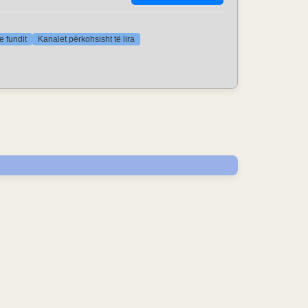
e fundit
Kanalet përkohsisht të lira