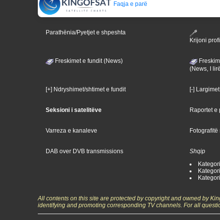
Faqja e parë
Parathënia/Pyetjet e shpeshta
Krijoni profi
Freskimet e fundit (News)
Freskime
(News, I lir
[+] Ndryshimet/shtimet e fundit
[-] Largimet
Seksioni i satelitëve
Raportet e p
Varreza e kanaleve
Fotografitë
DAB over DVB transmissions
Shqip
Kategoria
Kategori
Kategoria
All contents on this site are protected by copyright and owned by Ki
identifying and promoting corresponding TV channels. For all questi