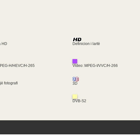
ra HD
Definicion i lartë
MPEG-H/HEVC/H-265
Video: MPEG-I/VVC/H-266
ë fotografi
3D
DVB-S2