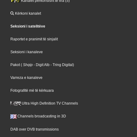
Kanalet përkohsisht të lira (5)
Kërkoni kanalet
Seksioni i satelitëve
Raportet e pranimit të sinjalit
Seksioni i kanaleve
Pakot
(
Shqip
- Digit Alb
- Tring Digital
)
Varreza e kanaleve
Fotografitë më të kërkuara
Ultra High Definition TV Channels
Channels broadcasting in 3D
DAB over DVB transmissions