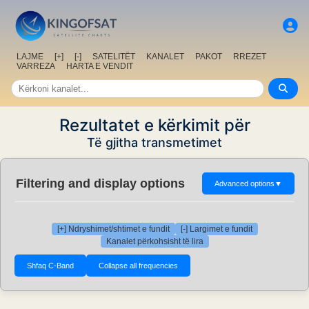
LAJME
[+]
[-]
SATELITËT
KANALET
PAKOT
RREZET
VARREZA
HARTA E VENDIT
Rezultatet e kërkimit për
Të gjitha transmetimet
Filtering and display options
Advanced options
▼
[+] Ndryshimet/shtimet e fundit
[-] Largimet e fundit
Kanalet përkohsisht të lira