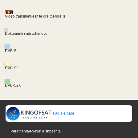
Video transmetuesit të drejtpërdrejtë
+
Dokumenti i ndryshimeve
DVB-S
DVB-S2
DVB-S2X
Faqja e parë
Parathënia/Pyetjet e shpeshta