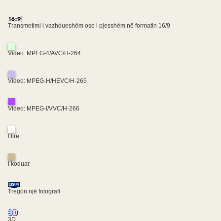
Transmetimi i vazhdueshëm ose i pjesshëm në formatin 16/9
Video: MPEG-4/AVC/H-264
Video: MPEG-H/HEVC/H-265
Video: MPEG-I/VVC/H-266
I lirë
I koduar
Tregon një fotografi
3D