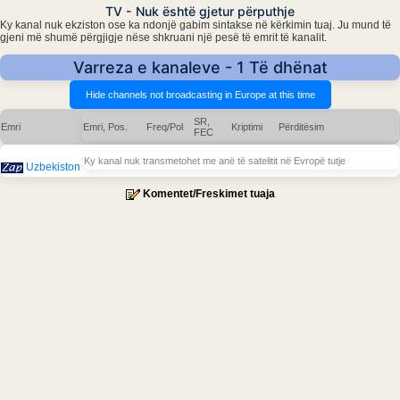
TV - Nuk është gjetur përputhje
Ky kanal nuk ekziston ose ka ndonjë gabim sintakse në kërkimin tuaj. Ju mund të
gjeni më shumë përgjigje nëse shkruani një pesë të emrit të kanalit.
Varreza e kanaleve - 1 Të dhënat
SR,
Emri
Emri, Pos.
Freq/Pol
Kriptimi
Përditësim
FEC
Ky kanal nuk transmetohet me anë të satelitit në Evropë tutje
Uzbekiston
Komentet/Freskimet tuaja