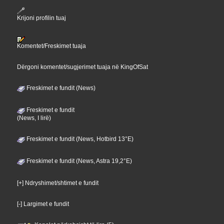
Krijoni profilin tuaj
Komentet/Freskimet tuaja
Dërgoni komentet/sugjerimet tuaja në KingOfSat
Freskimet e fundit (News)
Freskimet e fundit
(News, I lirë)
Freskimet e fundit (News, Hotbird 13°E)
Freskimet e fundit (News, Astra 19,2°E)
[+] Ndryshimet/shtimet e fundit
[-] Largimet e fundit