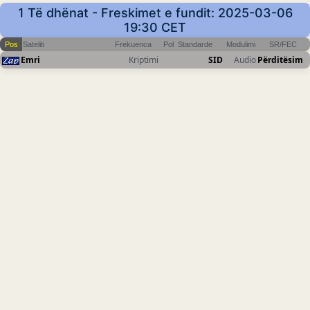
1 Të dhënat - Freskimet e fundit: 2025-03-06
19:30 CET
Pos
Sateliti
Frekuenca
Pol
Standarde
Modulimi
SR/FEC
Emri
Kriptimi
SID
Audio
Përditësim