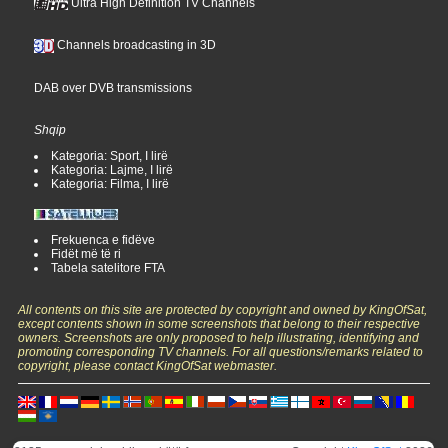
Ultra High Definition TV Channels
Channels broadcasting in 3D
DAB over DVB transmissions
Shqip
Kategoria: Sport, I lirë
Kategoria: Lajme, I lirë
Kategoria: Filma, I lirë
Frekuenca e fidëve
Fidët më të ri
Tabela satelitore FTA
All contents on this site are protected by copyright and owned by KingOfSat,
except contents shown in some screenshots that belong to their respective
owners. Screenshots are only proposed to help illustrating, identifying and
promoting corresponding TV channels. For all questions/remarks related to
copyright, please contact KingOfSat webmaster.