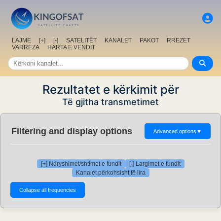
LAJME
[+]
[-]
SATELITËT
KANALET
PAKOT
RREZET
VARREZA
HARTA E VENDIT
Rezultatet e kërkimit për
Të gjitha transmetimet
Filtering and display options
Advanced options
▼
[+] Ndryshimet/shtimet e fundit
[-] Largimet e fundit
Kanalet përkohsisht të lira