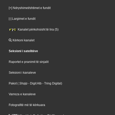
[+] Ndryshimet/shtimet e fundit
[-] Largimet e fundit
Kanalet përkohsisht të lira (5)
Kërkoni kanalet
Seksioni i satelitëve
Raportet e pranimit të sinjalit
Seksioni i kanaleve
Pakot
(
Shqip
- Digit Alb
- Tring Digital
)
Varreza e kanaleve
Fotografitë më të kërkuara