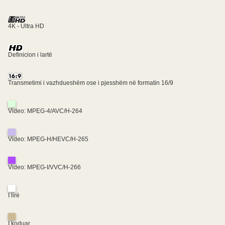
4K - Ultra HD
Definicion i lartë
Transmetimi i vazhdueshëm ose i pjesshëm në formatin 16/9
Video: MPEG-4/AVC/H-264
Video: MPEG-H/HEVC/H-265
Video: MPEG-I/VVC/H-266
I lirë
I koduar