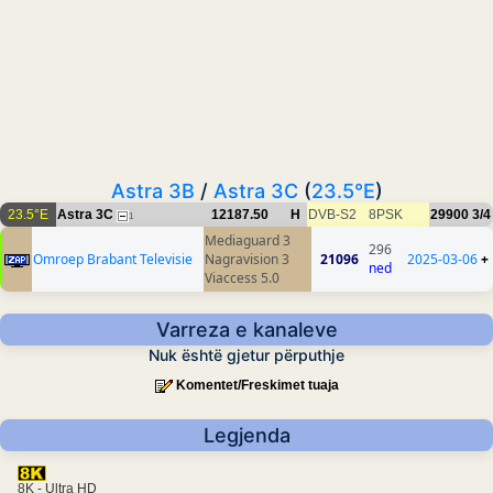
Astra 3B
/
Astra 3C
(
23.5°E
)
23.5°E
Astra 3C
12187.50
H
DVB-S2
8PSK
29900
3/4
1
Mediaguard 3
296
Omroep Brabant Televisie
Nagravision 3
21096
2025-03-06
+
ned
Viaccess 5.0
Varreza e kanaleve
Nuk është gjetur përputhje
Komentet/Freskimet tuaja
Legjenda
8K - Ultra HD