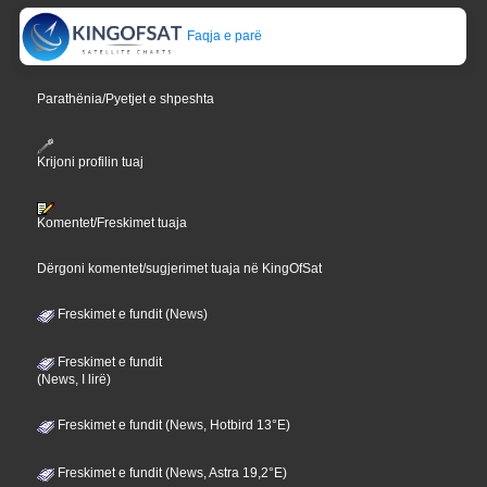
Faqja e parë
Parathënia/Pyetjet e shpeshta
Krijoni profilin tuaj
Komentet/Freskimet tuaja
Dërgoni komentet/sugjerimet tuaja në KingOfSat
Freskimet e fundit (News)
Freskimet e fundit
(News, I lirë)
Freskimet e fundit (News, Hotbird 13°E)
Freskimet e fundit (News, Astra 19,2°E)