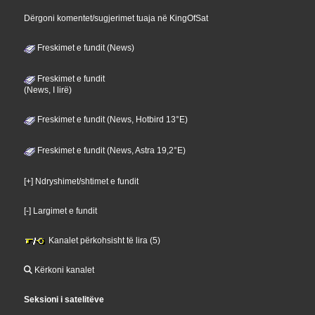
Dërgoni komentet/sugjerimet tuaja në KingOfSat
Freskimet e fundit (News)
Freskimet e fundit
(News, I lirë)
Freskimet e fundit (News, Hotbird 13°E)
Freskimet e fundit (News, Astra 19,2°E)
[+] Ndryshimet/shtimet e fundit
[-] Largimet e fundit
Kanalet përkohsisht të lira (5)
Kërkoni kanalet
Seksioni i satelitëve