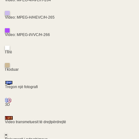
Video: MPEG-4/AVC/H-264
Video: MPEG-H/HEVC/H-265
Video: MPEG-I/VVC/H-266
I lirë
I koduar
Tregon një fotografi
3D
Video transmetuesit të drejtpërdrejtë
+