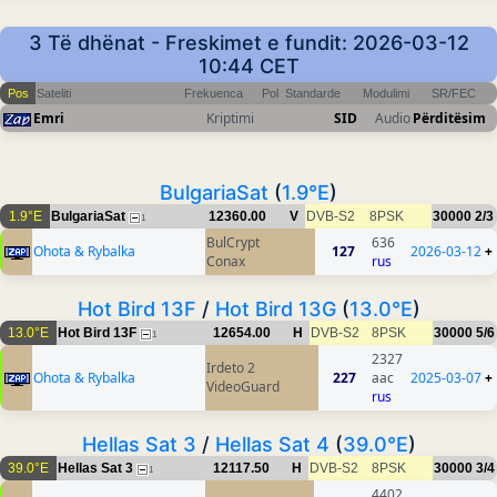
3 Të dhënat - Freskimet e fundit: 2026-03-12
10:44 CET
Pos
Sateliti
Frekuenca
Pol
Standarde
Modulimi
SR/FEC
Emri
Kriptimi
SID
Audio
Përditësim
BulgariaSat
(
1.9°E
)
1.9°E
BulgariaSat
12360.00
V
DVB-S2
8PSK
30000
2/3
1
BulCrypt
636
Ohota & Rybalka
127
2026-03-12
+
Conax
rus
Hot Bird 13F
/
Hot Bird 13G
(
13.0°E
)
13.0°E
Hot Bird 13F
12654.00
H
DVB-S2
8PSK
30000
5/6
1
2327
Irdeto 2
Ohota & Rybalka
227
aac
2025-03-07
+
VideoGuard
rus
Hellas Sat 3
/
Hellas Sat 4
(
39.0°E
)
39.0°E
Hellas Sat 3
12117.50
H
DVB-S2
8PSK
30000
3/4
1
4402