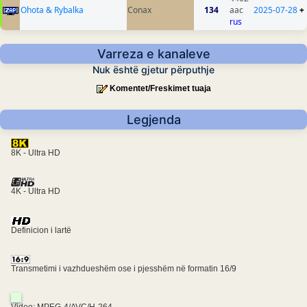
Ohota & Rybalka
Conax
134
aac
2025-07-28
+
rus
Varreza e kanaleve
Nuk është gjetur përputhje
Komentet/Freskimet tuaja
Legjenda
8K - Ultra HD
4K - Ultra HD
Definicion i lartë
Transmetimi i vazhdueshëm ose i pjesshëm në formatin 16/9