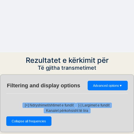
Rezultatet e kërkimit për
Të gjitha transmetimet
Filtering and display options
Advanced options
▼
[+] Ndryshimet/shtimet e fundit
[-] Largimet e fundit
Kanalet përkohsisht të lira