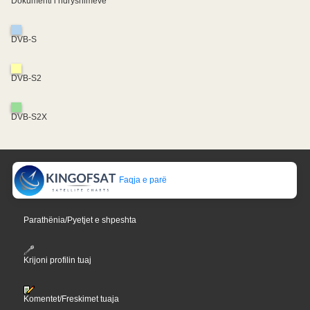
Dokumenti i ndryshimeve
DVB-S
DVB-S2
DVB-S2X
Faqja e parë
Parathënia/Pyetjet e shpeshta
Krijoni profilin tuaj
Komentet/Freskimet tuaja