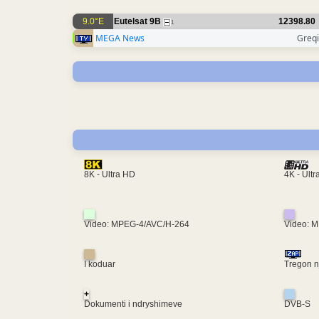
9.0°E
Eutelsat 9B
12398.80
1
MEGA News
Greqi
4K - Ult
8K - Ultra HD
Video: MPEG-4/AVC/H-264
Video: 
I koduar
Tregon nj
+
Dokumenti i ndryshimeve
DVB-S