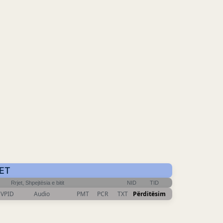
CET
Rrjet, Shpejtësia e bitit
NID
TID
VPID
Audio
PMT
PCR
TXT
Përditësim