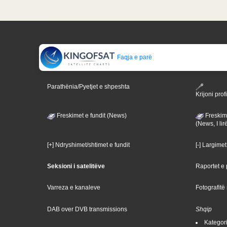
Faqja e parë
Parathënia/Pyetjet e shpeshta
Krijoni profi
Freskimet e fundit (News)
Freskime
(News, I lir
[+] Ndryshimet/shtimet e fundit
[-] Largimet
Seksioni i satelitëve
Raportet e p
Varreza e kanaleve
Fotografitë
DAB over DVB transmissions
Shqip
Kategoria