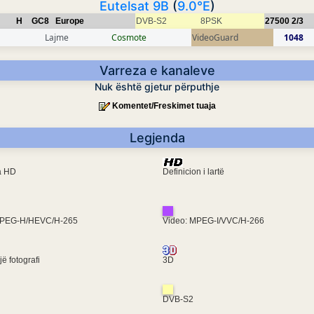
Eutelsat 9B
(
9.0°E
)
H
GC8
Europe
DVB-S2
8PSK
27500
2/3
Lajme
Cosmote
VideoGuard
1048
Varreza e kanaleve
Nuk është gjetur përputhje
Komentet/Freskimet tuaja
Legjenda
ra HD
Definicion i lartë
MPEG-H/HEVC/H-265
Video: MPEG-I/VVC/H-266
ë fotografi
3D
DVB-S2