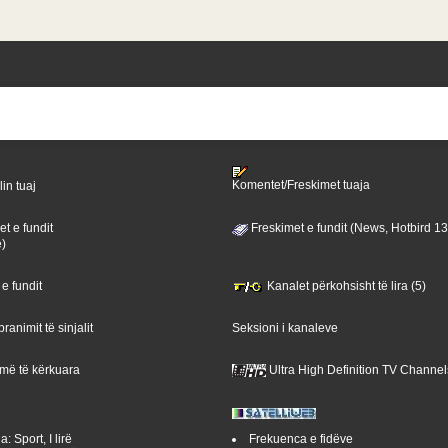
Komentet/Freskimet tuaja
lin tuaj
t e fundit
Freskimet e fundit (News, Hotbird 1
ë)
 e fundit
Kanalet përkohsisht të lira (5)
ranimit të sinjalit
Seksioni i kanaleve
 më të kërkuara
Ultra High Definition TV Channel
: Sport, I lirë
Frekuenca e fidëve