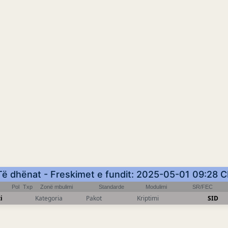
Të dhënat - Freskimet e fundit: 2025-05-01 09:28 
Pol
Txp
Zonë mbulimi
Standarde
Modulimi
SR/FEC
i
Kategoria
Pakot
Kriptimi
SID