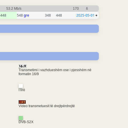
53.2 Mb/s
170
6
448
548
gre
348
448
2025-05-01
+
Transmetimi i vazhdueshëm ose i pjesshëm në
formatin 16/9
I lirë
Video transmetuesit të drejtpërdrejtë
DVB-S2X