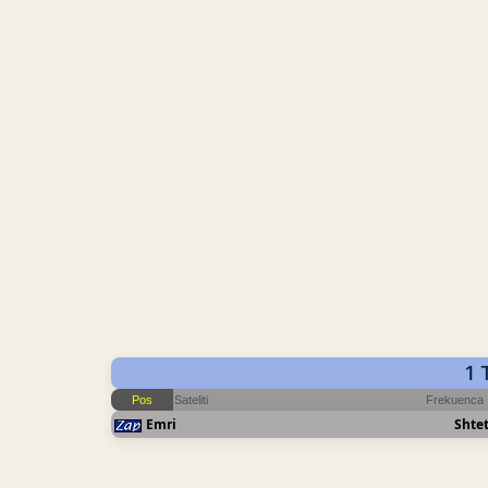
1 
Pos
Sateliti
Frekuenca
Emri
Shtet