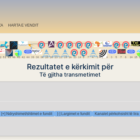
ZA
HARTA E VENDIT
Rezultatet e kërkimit për
Të gjitha transmetimet
[+] Ndryshimet/shtimet e fundit
[-] Largimet e fundit
Kanalet përkohsisht të lira