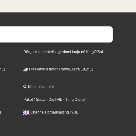
Dërgoni komentet/sugjerimet tuaja në KingOfSat
3°E)
Freskimet e fundit (News, Astra 19,2°E)
Kërkoni kanalet
Pakot
(
Shqip
- Digit Alb
- Tring Digital
)
s
Channels broadcasting in 3D