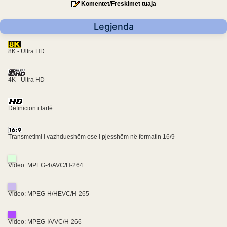
Komentet/Freskimet tuaja
Legjenda
8K - Ultra HD
4K - Ultra HD
Definicion i lartë
Transmetimi i vazhdueshëm ose i pjesshëm në formatin 16/9
Video: MPEG-4/AVC/H-264
Video: MPEG-H/HEVC/H-265
Video: MPEG-I/VVC/H-266