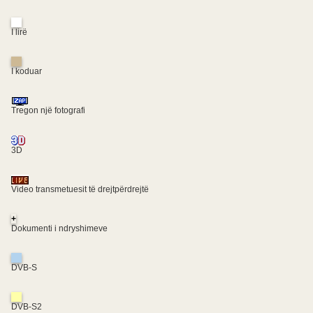
I lirë
I koduar
Tregon një fotografi
3D
Video transmetuesit të drejtpërdrejtë
+
Dokumenti i ndryshimeve
DVB-S
DVB-S2