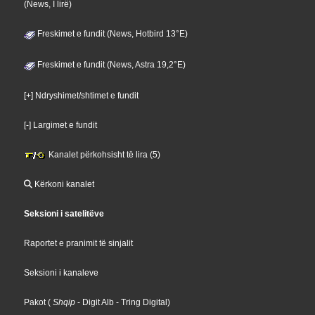
(News, I lirë)
Freskimet e fundit (News, Hotbird 13°E)
Freskimet e fundit (News, Astra 19,2°E)
[+] Ndryshimet/shtimet e fundit
[-] Largimet e fundit
Kanalet përkohsisht të lira (5)
Kërkoni kanalet
Seksioni i satelitëve
Raportet e pranimit të sinjalit
Seksioni i kanaleve
Pakot
(
Shqip
- Digit Alb
- Tring Digital
)