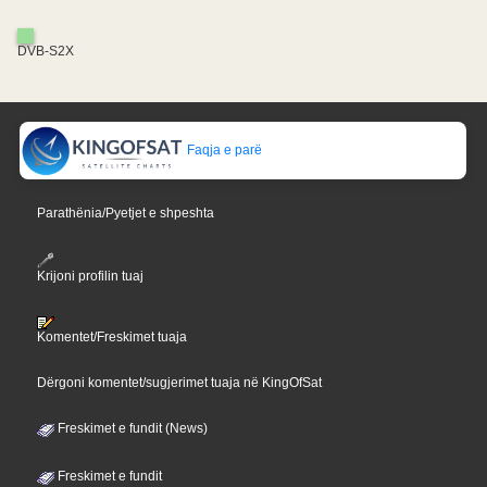
DVB-S2X
Faqja e parë
Parathënia/Pyetjet e shpeshta
Krijoni profilin tuaj
Komentet/Freskimet tuaja
Dërgoni komentet/sugjerimet tuaja në KingOfSat
Freskimet e fundit (News)
Freskimet e fundit