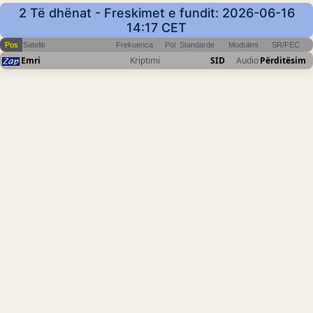
2 Të dhënat - Freskimet e fundit: 2026-06-16
14:17 CET
Pos
Sateliti
Frekuenca
Pol
Standarde
Modulimi
SR/FEC
Emri
Kriptimi
SID
Audio
Përditësim