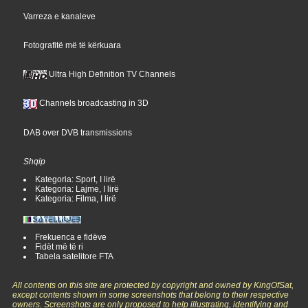
Varreza e kanaleve
Fotografitë më të kërkuara
Ultra High Definition TV Channels
Channels broadcasting in 3D
DAB over DVB transmissions
Shqip
Kategoria: Sport, I lirë
Kategoria: Lajme, I lirë
Kategoria: Filma, I lirë
Frekuenca e fidëve
Fidët më të ri
Tabela satelitore FTA
All contents on this site are protected by copyright and owned by KingOfSat,
except contents shown in some screenshots that belong to their respective
owners. Screenshots are only proposed to help illustrating, identifying and