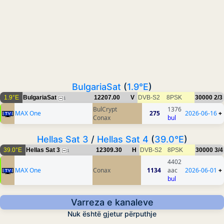
BulgariaSat
(
1.9°E
)
1.9°E
BulgariaSat
12207.00
V
DVB-S2
8PSK
30000
2/3
1
BulCrypt
1376
MAX One
275
2026-06-16
+
Conax
bul
Hellas Sat 3
/
Hellas Sat 4
(
39.0°E
)
39.0°E
Hellas Sat 3
12309.30
H
DVB-S2
8PSK
30000
3/4
1
4402
MAX One
Conax
1134
aac
2026-06-01
+
bul
Varreza e kanaleve
Nuk është gjetur përputhje