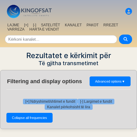
LAJME
[+]
[-]
SATELITËT
KANALET
PAKOT
RREZET
VARREZA
HARTA E VENDIT
Rezultatet e kërkimit për
Të gjitha transmetimet
Filtering and display options
Advanced options
▼
[+] Ndryshimet/shtimet e fundit
[-] Largimet e fundit
Kanalet përkohsisht të lira