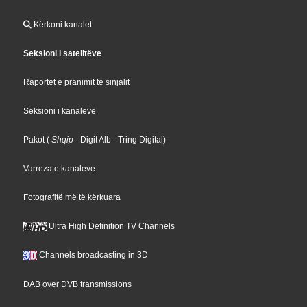
Kërkoni kanalet
Seksioni i satelitëve
Raportet e pranimit të sinjalit
Seksioni i kanaleve
Pakot
(
Shqip
- Digit Alb
- Tring Digital
)
Varreza e kanaleve
Fotografitë më të kërkuara
Ultra High Definition TV Channels
Channels broadcasting in 3D
DAB over DVB transmissions