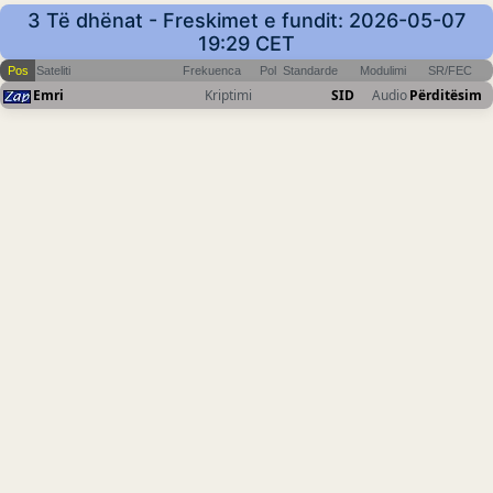
3 Të dhënat - Freskimet e fundit: 2026-05-07
19:29 CET
Pos
Sateliti
Frekuenca
Pol
Standarde
Modulimi
SR/FEC
Emri
Kriptimi
SID
Audio
Përditësim