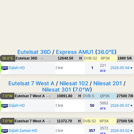
Eutelsat 36D
/
Express AMU1
(
36.0°E
)
36.0°E
Eutelsat 36D
12640.50
H
DVB-S2
8PSK
1880
5/6
1
221
Dijlah HD
I lirë
1
2026-05-04
+
ara
Eutelsat 7 West A
/
Nilesat 102
/
Nilesat 201
/
Nilesat 301
(
7.0°W
)
7.0°W
Eutelsat 7 West A
10891.80
H
DVB-S
QPSK
27500
7/8
1
5002
Dijlah HD
I lirë
50
2026-05-07
+
ara
7.0°W
Eutelsat 7 West A
11372.70
H
DVB-S2
8PSK
27500
5/6
1
3572
Dijlah Zaman HD
I lirë
357
2026-03-02
+
ara