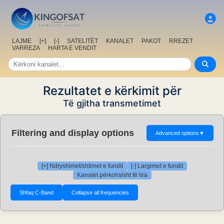
LAJME
[+]
[-]
SATELITËT
KANALET
PAKOT
RREZET
VARREZA
HARTA E VENDIT
Rezultatet e kërkimit për
Të gjitha transmetimet
Filtering and display options
Advanced options
▼
[+] Ndryshimet/shtimet e fundit
[-] Largimet e fundit
Kanalet përkohsisht të lira