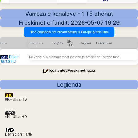
Varreza e kanaleve - 1 Të dhënat
Freskimet e fundit: 2026-05-07 19:29
SR,
Emri
Emri, Pos.
Freq/Pol
Kriptimi
Përditësim
FEC
Dijlah
Ky kanal nuk transmetohet me anë të satelitit në Evropë tutje
Tarab HD
Komentet/Freskimet tuaja
Legjenda
8K - Ultra HD
4K - Ultra HD
Definicion i lartë