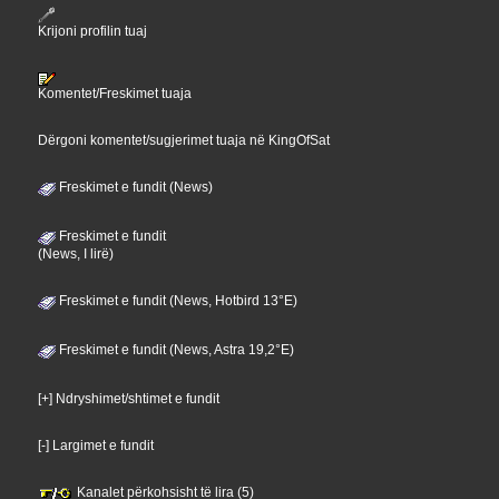
Krijoni profilin tuaj
Komentet/Freskimet tuaja
Dërgoni komentet/sugjerimet tuaja në KingOfSat
Freskimet e fundit (News)
Freskimet e fundit
(News, I lirë)
Freskimet e fundit (News, Hotbird 13°E)
Freskimet e fundit (News, Astra 19,2°E)
[+] Ndryshimet/shtimet e fundit
[-] Largimet e fundit
Kanalet përkohsisht të lira (5)