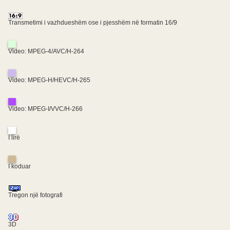
Transmetimi i vazhdueshëm ose i pjesshëm në formatin 16/9
Video: MPEG-4/AVC/H-264
Video: MPEG-H/HEVC/H-265
Video: MPEG-I/VVC/H-266
I lirë
I koduar
Tregon një fotografi
3D