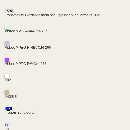
Transmetimi i vazhdueshëm ose i pjesshëm në formatin 16/9
Video: MPEG-4/AVC/H-264
Video: MPEG-H/HEVC/H-265
Video: MPEG-I/VVC/H-266
I lirë
I koduar
Tregon një fotografi
3D