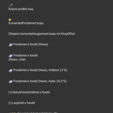
Krijoni profilin tuaj
Komentet/Freskimet tuaja
Dërgoni komentet/sugjerimet tuaja në KingOfSat
Freskimet e fundit (News)
Freskimet e fundit
(News, I lirë)
Freskimet e fundit (News, Hotbird 13°E)
Freskimet e fundit (News, Astra 19,2°E)
[+] Ndryshimet/shtimet e fundit
[-] Largimet e fundit