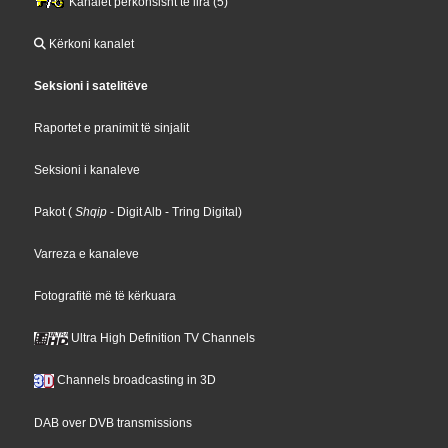
Kanalet përkohsisht të lira (5)
Kërkoni kanalet
Seksioni i satelitëve
Raportet e pranimit të sinjalit
Seksioni i kanaleve
Pakot
(
Shqip
- Digit Alb
- Tring Digital
)
Varreza e kanaleve
Fotografitë më të kërkuara
Ultra High Definition TV Channels
Channels broadcasting in 3D
DAB over DVB transmissions