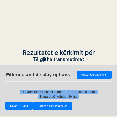
Rezultatet e kërkimit për
Të gjitha transmetimet
Filtering and display options
Advanced options
▼
[+] Ndryshimet/shtimet e fundit
[-] Largimet e fundit
Kanalet përkohsisht të lira