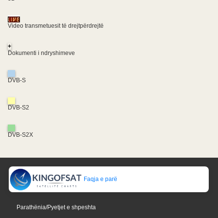
Video transmetuesit të drejtpërdrejtë
+
Dokumenti i ndryshimeve
DVB-S
DVB-S2
DVB-S2X
Faqja e parë
Parathënia/Pyetjet e shpeshta