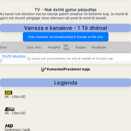
TV - Nuk është gjetur përputhje
Ky kanal nuk ekziston ose ka ndonjë gabim sintakse në kërkimin tuaj. Ju mund të
gjeni më shumë përgjigje nëse shkruani një pesë të emrit të kanalit.
Varreza e kanaleve - 1 Të dhënat
SR,
Emri
Emri, Pos.
Freq/Pol
Kriptimi
Përditësim
FEC
DAZN Mundial
Ky kanal nuk transmetohet me anë të satelitit në Evropë tutje
2
Komentet/Freskimet tuaja
Legjenda
8K - Ultra HD
4K - Ultra HD
Definicion i lartë