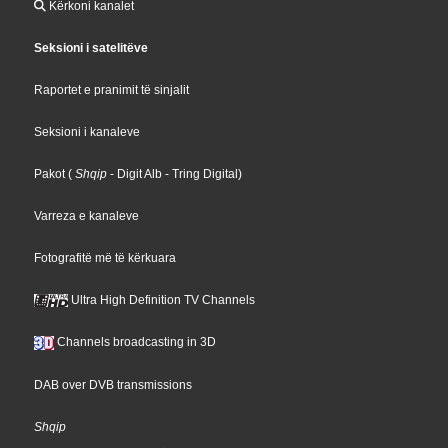
Kërkoni kanalet
Seksioni i satelitëve
Raportet e pranimit të sinjalit
Seksioni i kanaleve
Pakot
(
Shqip
- Digit Alb
- Tring Digital
)
Varreza e kanaleve
Fotografitë më të kërkuara
Ultra High Definition TV Channels
Channels broadcasting in 3D
DAB over DVB transmissions
Shqip