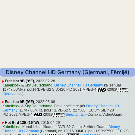
Disney Channel HD Germany (Gjermani, Fëmijë)
Eutelsat 9B (9°E)
, 2023-02-28
Kabelkiosk
&
Sky Deutschland
:
Disney Channel HD Germany
ka lëshuar
11747.00MHz, pol.H (DVB-S2 SID:420 PID:2091[MPEG-4]
/2092
Gjermanisht
)
Eutelsat 9B (9°E)
, 2022-05-08
Kabelkiosk
&
Sky Deutschland
: Frekuencë e re për
Disney Channel HD
Germany
: 11747.00MHz, pol.H (DVB-S2 SR:27500 FEC:3/4 SID:420
PID:2091[MPEG-4]
/2092
Gjermanisht
- Conax & VideoGuard).
Hot Bird 13E (16°W)
, 2015-04-29
Kabelkiosk
: Kanal i ri ka filluar në DVB-S2 Conax & VideoGuard:
Disney
Channel HD Germany
(Gjermani) on 12015.00MHz, pol.H SR:27500 FEC:2/3