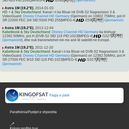
SID:420 PID:2091[MPEG-4]
/2092
Gjermanisht
.
Astra 1M (19.2°E)
, 2014-01-03
HD +
&
Sky Deutschland
: Kanal i ri ka filluar në DVB-S2 Nagravision 3 &
VideoGuard:
Disney Channel HD Germany
(Gjermani) on 10802.75MHz, pol.H
SR:22000 FEC:3/4 SID:5500 PID:255[MPEG-4]
/259
Gjermanisht
.
Astra 1M (19.2°E)
, 2013-12-04
Kabelkiosk
&
Sky Deutschland
:
Disney Channel HD Germany
ka lëshuar
12382.50MHz, pol.H (DVB-S2 SID:116 PID:1023[MPEG-4]
/1027
Gjermanisht
), dhe nuk transmetohet më me anë të satelitit në Evropë.
Astra 1M (19.2°E)
, 2011-12-20
Kabelkiosk
&
Sky Deutschland
: Kanal i ri ka filluar në DVB-S2 Nagravision 3 &
VideoGuard:
Disney Channel HD Germany
(Gjermani) on 12382.50MHz, pol.H
SR:27500 FEC:9/10 SID:116 PID:1023[MPEG-4]
/1027
Gjermanisht
.
Faqja e parë
Parathënia/Pyetjet e shpeshta
Krijoni profilin tuaj