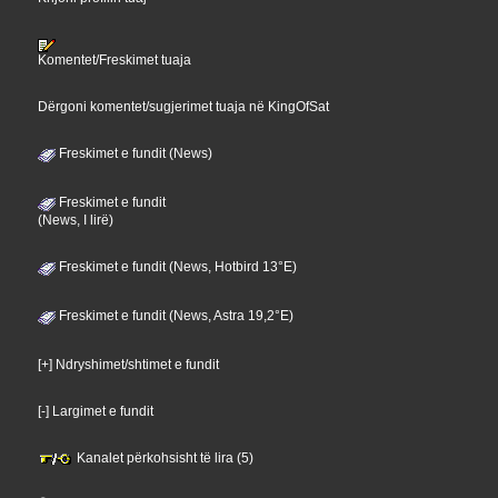
Komentet/Freskimet tuaja
Dërgoni komentet/sugjerimet tuaja në KingOfSat
Freskimet e fundit (News)
Freskimet e fundit
(News, I lirë)
Freskimet e fundit (News, Hotbird 13°E)
Freskimet e fundit (News, Astra 19,2°E)
[+] Ndryshimet/shtimet e fundit
[-] Largimet e fundit
Kanalet përkohsisht të lira (5)