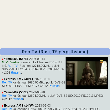
Ren TV (Rusi, Të përgjithshme)
Yamal 402 (55°E)
, 2026-03-14
NTV+ Vostok
: Kanal i ri ka filluar në DVB-S2 I
lirë:
Ren TV
(Rusi) on 12718.00MHz, pol.H
SR:27500 FEC:3/4 SID:56708 PID:208[MPEG-
4]/308
Rusisht
.
Express AM 7 (40°E)
, 2025-10-06
Ren TV
ka lëshuar 3685.00MHz, pol.L (DVB-S2
SID:2010 PID:2011[MPEG-4]/2012
Rusisht
)
Yamal 402 (55°E)
, 2023-08-20
Ren TV
ka lëshuar 12694.00MHz, pol.V (DVB-S2 SID:2010 PID:2011[MPEG-
4]/2012
Rusisht
)
Express AM 8 (14°W)
, 2023-02-03
Ren TV
ka lëshuar 11564.00MHz, pol.V (DVB-S2 SID:23 PID:2301[MPEG-