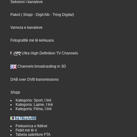
Seksioni i kanaleve
Pakot
(
Shqip
- Digit Alb
- Tring Digital
)
Varreza e kanaleve
Fotografitë më të kërkuara
Ultra High Definition TV Channels
Channels broadcasting in 3D
DAB over DVB transmissions
Shqip
Kategoria: Sport, I lirë
Kategoria: Lajme, I lirë
Kategoria: Filma, I lirë
Frekuenca e fidëve
Fidët më të ri
Tabela satelitore FTA