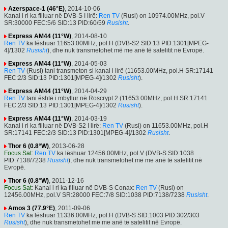
Azerspace-1 (46°E)
, 2014-10-06
Kanal i ri ka filluar në DVB-S I lirë:
Ren TV
(Rusi) on 10974.00MHz, pol.V
SR:30000 FEC:5/6 SID:13 PID:60/59
Rusisht
.
Express AM44 (11°W)
, 2014-08-10
Ren TV
ka lëshuar 11653.00MHz, pol.H (DVB-S2 SID:13 PID:1301[MPEG-
4]/1302
Rusisht
), dhe nuk transmetohet më me anë të satelitit në Evropë.
Express AM44 (11°W)
, 2014-05-03
Ren TV
(Rusi) tani transmeton si kanal i lirë (11653.00MHz, pol.H SR:17141
FEC:2/3 SID:13 PID:1301[MPEG-4]/1302
Rusisht
).
Express AM44 (11°W)
, 2014-04-29
Ren TV
tani është i mbyllur në Roscrypt 2 (11653.00MHz, pol.H SR:17141
FEC:2/3 SID:13 PID:1301[MPEG-4]/1302
Rusisht
).
Express AM44 (11°W)
, 2014-03-19
Kanal i ri ka filluar në DVB-S2 I lirë:
Ren TV
(Rusi) on 11653.00MHz, pol.H
SR:17141 FEC:2/3 SID:13 PID:1301[MPEG-4]/1302
Rusisht
.
Thor 6 (0.8°W)
, 2013-06-28
Focus Sat
:
Ren TV
ka lëshuar 12456.00MHz, pol.V (DVB-S SID:1038
PID:7138/7238
Rusisht
), dhe nuk transmetohet më me anë të satelitit në
Evropë.
Thor 6 (0.8°W)
, 2011-12-16
Focus Sat
: Kanal i ri ka filluar në DVB-S Conax:
Ren TV
(Rusi) on
12456.00MHz, pol.V SR:28000 FEC:7/8 SID:1038 PID:7138/7238
Rusisht
.
Amos 3 (77.9°E)
, 2011-09-06
Ren TV
ka lëshuar 11336.00MHz, pol.H (DVB-S SID:1003 PID:302/303
Rusisht
), dhe nuk transmetohet më me anë të satelitit në Evropë.