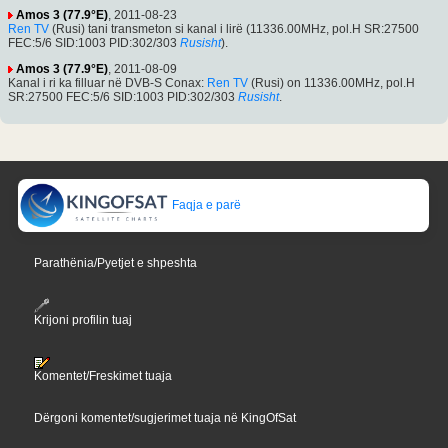
Amos 3 (77.9°E)
, 2011-08-23
Ren TV
(Rusi) tani transmeton si kanal i lirë (11336.00MHz, pol.H SR:27500
FEC:5/6 SID:1003 PID:302/303
Rusisht
).
Amos 3 (77.9°E)
, 2011-08-09
Kanal i ri ka filluar në DVB-S Conax:
Ren TV
(Rusi) on 11336.00MHz, pol.H
SR:27500 FEC:5/6 SID:1003 PID:302/303
Rusisht
.
Faqja e parë
Parathënia/Pyetjet e shpeshta
Krijoni profilin tuaj
Komentet/Freskimet tuaja
Dërgoni komentet/sugjerimet tuaja në KingOfSat