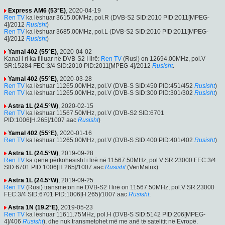
Express AM6 (53°E)
, 2020-04-19
Ren TV
ka lëshuar 3615.00MHz, pol.R (DVB-S2 SID:2010 PID:2011[MPEG-
4]/2012
Rusisht
)
Ren TV
ka lëshuar 3685.00MHz, pol.L (DVB-S2 SID:2010 PID:2011[MPEG-
4]/2012
Rusisht
)
Yamal 402 (55°E)
, 2020-04-02
Kanal i ri ka filluar në DVB-S2 I lirë:
Ren TV
(Rusi) on 12694.00MHz, pol.V
SR:15284 FEC:3/4 SID:2010 PID:2011[MPEG-4]/2012
Rusisht
.
Yamal 402 (55°E)
, 2020-03-28
Ren TV
ka lëshuar 11265.00MHz, pol.V (DVB-S SID:450 PID:451/452
Rusisht
)
Ren TV
ka lëshuar 11265.00MHz, pol.V (DVB-S SID:300 PID:301/302
Rusisht
)
Astra 1L (24.5°W)
, 2020-02-15
Ren TV
ka lëshuar 11567.50MHz, pol.V (DVB-S2 SID:6701
PID:1006[H.265]/1007 aac
Rusisht
)
Yamal 402 (55°E)
, 2020-01-16
Ren TV
ka lëshuar 11265.00MHz, pol.V (DVB-S SID:400 PID:401/402
Rusisht
)
Astra 1L (24.5°W)
, 2019-09-28
Ren TV
ka qenë përkohësisht i lirë në 11567.50MHz, pol.V SR:23000 FEC:3/4
SID:6701 PID:1006[H.265]/1007 aac
Rusisht
(VeriMatrix).
Astra 1L (24.5°W)
, 2019-09-25
Ren TV
(Rusi) transmeton në DVB-S2 I lirë on 11567.50MHz, pol.V SR:23000
FEC:3/4 SID:6701 PID:1006[H.265]/1007 aac
Rusisht
.
Astra 1N (19.2°E)
, 2019-05-23
Ren TV
ka lëshuar 11611.75MHz, pol.H (DVB-S SID:5142 PID:206[MPEG-
4]/406
Rusisht
), dhe nuk transmetohet më me anë të satelitit në Evropë.