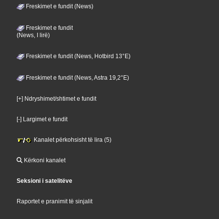
Freskimet e fundit (News)
Freskimet e fundit
(News, I lirë)
Freskimet e fundit (News, Hotbird 13°E)
Freskimet e fundit (News, Astra 19,2°E)
[+] Ndryshimet/shtimet e fundit
[-] Largimet e fundit
Kanalet përkohsisht të lira (5)
Kërkoni kanalet
Seksioni i satelitëve
Raportet e pranimit të sinjalit