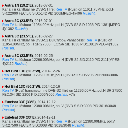
Astra 1N (19.2°E)
, 2018-07-31
Kanal i ri ka filluar në DVB-S I lirë:
Ren TV
(Rusi) on 11611.75MHz, pol.H
SR:22000 FEC:5/6 SID:5142 PID:206[MPEG-4]/406
Rusisht
.
Astra 3C (23.5°E)
, 2016-07-01
Ren TV
ka lëshuar 11954.00MHz, pol.H (DVB-S2 SID:1038 PID:1381[MPEG-
4]/1382
Rusisht
)
Astra 3C (23.5°E)
, 2016-02-27
Kanal i ri ka filluar në DVB-S2 BulCrypt & Panaccess:
Ren TV
(Rusi) on
11954.00MHz, pol.H SR:27500 FEC:5/6 SID:1038 PID:1381[MPEG-4]/1382
Rusisht
.
Astra 3C (23.5°E)
, 2016-02-25
Ren TV
ka lëshuar 12266.00MHz, pol.H (DVB-S2 SID:2110 PID:2111[MPEG-
4]/2112
Rusisht
)
Hot Bird 13C (50.2°W)
, 2014-12-26
Ren TV
ka lëshuar 11296.00MHz, pol.H (DVB-S2 SID:2206 PID:2006/3006
Rusisht
)
Hot Bird 13C (50.2°W)
, 2014-12-16
Ren TV
(Rusi) transmeton në DVB-S2 I lirë on 11296.00MHz, pol.H SR:27500
FEC:3/4 SID:2206 PID:2006/3006
Rusisht
. +7h
Eutelsat 33F (33°E)
, 2014-12-12
Ren TV
ka lëshuar 12380.00MHz, pol.V (DVB-S SID:3008 PID:3018/3048
Rusisht
)
Eutelsat 33F (33°E)
, 2014-12-11
Kanal i ri ka filluar në DVB-S I lirë:
Ren TV
(Rusi) on 12380.00MHz, pol.V
SR:27500 FEC:3/4 SID:3008 PID:3018/3048
Rusisht
.