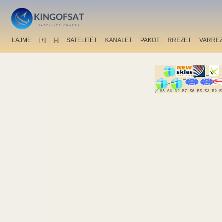
LAJME
[+]
[-]
SATELITËT
KANALET
PAKOT
RREZET
VARRE