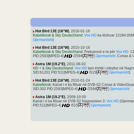
Hot Bird 13E (16°W)
, 2016-01-16
Kabelkiosk
&
Sky Deutschland
:
Vox HD
ka lëshuar 12284.00M
Gjermanisht
)
Hot Bird 13E (16°W)
, 2015-10-16
Kabelkiosk
&
Sky Deutschland
: Frekuencë e re për
Vox HD
: 1
PID:2593[MPEG-4]
/2594
Gjermanisht
- Conax & 
Astra 1M (19.2°E)
, 2011-06-02
HD +
&
Sky Deutschland
:
Vox HD
tani është i mbyllur në Nag
SID:61201 PID:511[MPEG-4]
/515
Gjermanisht
).
Hot Bird 13E (16°W)
, 2010-01-24
Kabelkiosk
: Kanal i ri ka filluar në DVB-S2 Conax & VideoGua
SID:302 PID:2593[MPEG-4]
/2594
Gjermanisht
.
Astra 1M (19.2°E)
, 2009-10-05
Kanal i ri ka filluar në DVB-S2 Nagravision 3:
Vox HD
(Gjerman
PID:511[MPEG-4]
/515
Gjermanisht
.