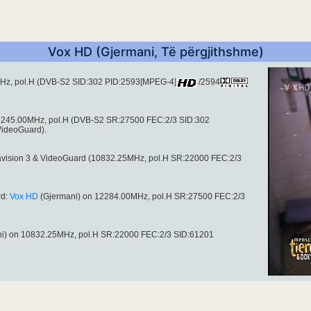
Vox HD (Gjermani, Të përgjithshme)
Hz, pol.H (DVB-S2 SID:302 PID:2593[MPEG-4]
/2594
2245.00MHz, pol.H (DVB-S2 SR:27500 FEC:2/3 SID:302
VideoGuard).
ravision 3 & VideoGuard (10832.25MHz, pol.H SR:22000 FEC:2/3
rd:
Vox HD
(Gjermani) on 12284.00MHz, pol.H SR:27500 FEC:2/3
i) on 10832.25MHz, pol.H SR:22000 FEC:2/3 SID:61201