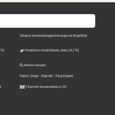
Dërgoni komentet/sugjerimet tuaja në KingOfSat
3°E)
Freskimet e fundit (News, Astra 19,2°E)
Kërkoni kanalet
Pakot
(
Shqip
- Digit Alb
- Tring Digital
)
s
Channels broadcasting in 3D