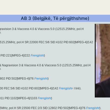
AB 3 (Belgjikë, Të përgjithshme)
gravision 3 & Viaccess 4.0 & Viaccess 5.0 (12515.25MHz, pol.H
).
ë (12515.25MHz, pol.H SR:22000 FEC:5/6 SID:4102 PID:602[MPEG-4]/142
2 PID:221[MPEG-4]/222
Frengjisht
)
 & Nagravision 3 & Viaccess 4.0 & Viaccess 5.0 (12515.25MHz, pol.H
).
2802 PID:502[MPEG-4]/76
Frengjisht
)
00 FEC:5/6 SID:4102 PID:602[MPEG-4]/142
Frengjisht
- I lirë).
011 PID:1102[MPEG-4]/1103
Frengjisht
)
721.75MHz, pol.H SR:23500 FEC:2/3 SID:12802 PID:502[MPEG-4]/76
Frengjisht
).