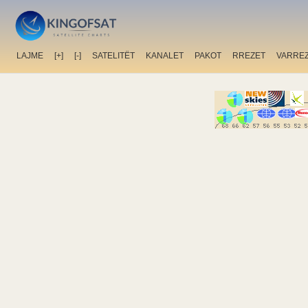
LAJME
[+]
[-]
SATELITËT
KANALET
PAKOT
RREZET
VARRE