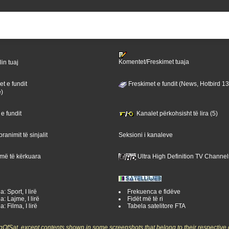
Komentet/Freskimet tuaja
lin tuaj
t e fundit
Freskimet e fundit (News, Hotbird 1
ë)
 e fundit
Kanalet përkohsisht të lira (5)
ranimit të sinjalit
Seksioni i kanaleve
 më të kërkuara
Ultra High Definition TV Channel
: Sport, I lirë
Frekuenca e fidëve
a: Lajme, I lirë
Fidët më të ri
: Filma, I lirë
Tabela satelitore FTA
ngOfSat, except contents shown in some screenshots that belong to their respective 