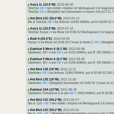
Astra 1L (24.5°W)
, 2016-06-30
TeleSat
:
AB 3
tani është i mbyllur në Mediaguard 3 & Nagrav
TeleSat
:
AB 3
(Belgjikë) tani transmeton si kanal i lirë (12
Hot Bird 13C (50.2°W)
, 2016-04-12
Bis
&
TeleSat
:
AB 3
ka lëshuar 12692.00MHz, pol.H (DVB-S2 
Astra 1L (24.5°W)
, 2015-07-10
TeleSat
: Kanal i ri ka filluar në DVB-S2 Mediaguard 3 & Nagra
Badr 6 (20.4°E)
, 2014-03-04
Kanal i ri ka filluar në DVB-S2 Conax & Irdeto 2:
AB 3
(Belgjik
Eutelsat 5 West A (9.1°W)
, 2013-05-08
Startimes
: SR i ri për
AB 3
on 4153.00MHz, pol.R: SR:28485 ( 
Eutelsat 5 West A (9.1°W)
, 2012-06-30
Startimes
: SR i ri për
AB 3
on 4156.00MHz, pol.R: SR:26666 ( 
Hot Bird 13E (16°W)
, 2011-12-11
Startimes
:
AB 3
ka lëshuar 11900.00MHz, pol.H (DVB-S2 SID:
Hot Bird 13E (16°W)
, 2011-11-28
Startimes
:
AB 3
(Belgjikë) transmeton në DVB-S2 Conax on 1
Eutelsat 10A (12°W)
, 2011-08-29
Startimes
: Frekuencë e re për
AB 3
: 3950.00MHz, pol.R (DVB
Hot Bird 13C (50.2°W)
, 2011-04-27
Bis
& -115-:
AB 3
tani është i mbyllur në Mediaguard 3 & Via
Hot Bird 13C (50.2°W)
, 2011-03-31
Bis
& -115-:
AB 3
(Belgjikë) tani transmeton si kanal i lirë 