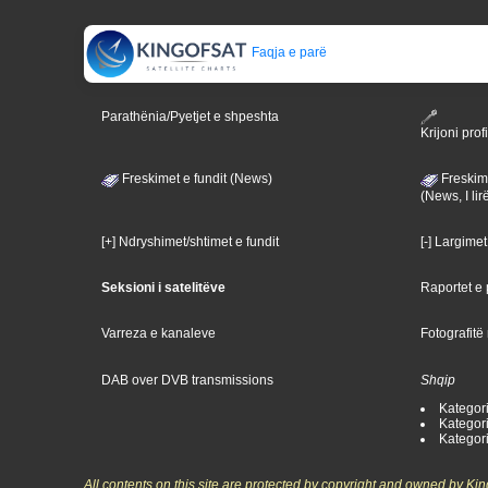
Faqja e parë
Parathënia/Pyetjet e shpeshta
Krijoni profi
Freskimet e fundit (News)
Freskime
(News, I lir
[+] Ndryshimet/shtimet e fundit
[-] Largimet
Seksioni i satelitëve
Raportet e p
Varreza e kanaleve
Fotografitë
DAB over DVB transmissions
Shqip
Kategoria
Kategori
Kategoria
All contents on this site are protected by copyright and owned by Ki