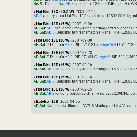
Bis
& -115-
TeleSat
:
AB 3
ka lëshuar 12692.00MHz, pol.H (DVB
Hot Bird 13C (50.2°W)
, 2009-02-17
AB 3
ka ndryshuar Hot Bird 13C satelitin në 12692.00MHz, p
Hot Bird 13E (16°W)
, 2007-10-09
AB Sat
:
AB 3
tani është i mbyllur në Mediaguard & Viaccess 
AB Sat
:
AB 3
(Belgjikë) tani transmeton si kanal i lirë (1269
Hot Bird 13E (16°W)
, 2007-09-08
AB Sat
: PID i ri për
AB 3
: PID:171/124
Frengjisht
SID:511 (1269
Hot Bird 13E (16°W)
, 2007-07-28
AB Sat
: PID i ri për
AB 3
: PID:171/34
Frengjisht
SID:511 (12692
Hot Bird 13E (16°W)
, 2007-02-19
AB Sat
:
AB 3
tani është i mbyllur në Mediaguard & Viaccess 
Hot Bird 13E (16°W)
, 2007-02-16
AB Sat
:
AB 3
(Belgjikë) tani transmeton si kanal i lirë (1269
Hot Bird 13E (16°W)
, 2007-02-15
AB Sat
:
AB 3
ka qenë përkohësisht i lirë në 12692.00MHz, po
Eutelsat 16B
, 2006-04-05
AB Sat
: Kanal i ri ka filluar në DVB-S Mediaguard 2 & Viaccess