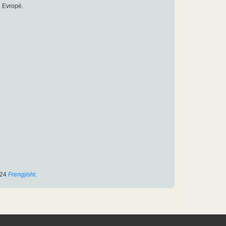
ë Evropë.
124
Frengjisht
.