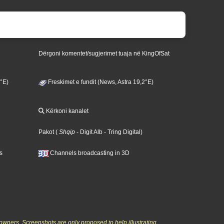
Dërgoni komentet/sugjerimet tuaja në KingOfSat
3°E)
Freskimet e fundit (News, Astra 19,2°E)
Kërkoni kanalet
Pakot
(
Shqip
- Digit Alb
- Tring Digital
)
s
Channels broadcasting in 3D
owners. Screenshots are only proposed to help illustrating,