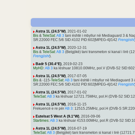
Astra 1L (24.5°W)
, 2021-01-02
Bis
&
TeleSat
:
AB 3
tani është i mbyllur në Mediaguard 3 & Na
SR:22000 FEC:5/6 SID:4102 PID:602[MPEG-4]/142
Frengjisht
Astra 1L (24.5°W)
, 2020-12-31
Bis
&
TeleSat
:
AB 3
(Belgjikë) tani transmeton si kanal i lir
Frengjisht
).
Badr 5 (30.4°E)
, 2019-02-23
MyHD
:
AB 3
ka lëshuar 10810.00MHz, pol.V (DVB-S2 SID:60
Astra 1L (24.5°W)
, 2017-07-05
Bis
& -115-
TeleSat
:
AB 3
tani është i mbyllur në Mediaguard 3
SR:22000 FEC:5/6 SID:4102 PID:602[MPEG-4]/142
Frengjisht
Astra 1L (24.5°W)
, 2017-01-02
TeleSat
:
AB 3
ka lëshuar 12721.75MHz, pol.H (DVB-S2 SID:1
Astra 1L (24.5°W)
, 2016-11-15
Frekuencë e re për
AB 3
: 12515.25MHz, pol.H (DVB-S SR:220
Eutelsat 5 West A (9.1°W)
, 2016-09-06
Startimes
:
AB 3
ka lëshuar 4153.00MHz, pol.R (DVB-S2 SID:1
Astra 1L (24.5°W)
, 2016-07-19
TeleSat
:
AB 3
(Belgjikë) tani transmeton si kanal i lirë (12