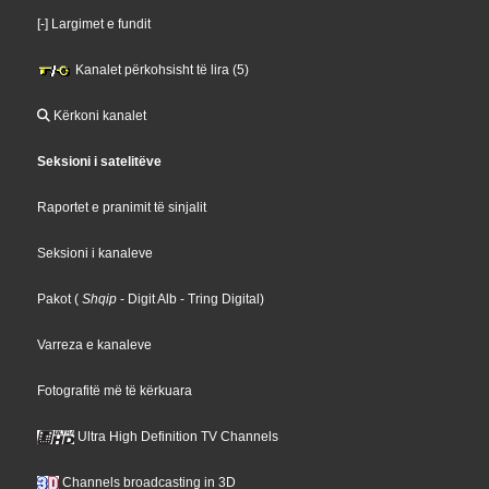
[-] Largimet e fundit
Kanalet përkohsisht të lira (5)
Kërkoni kanalet
Seksioni i satelitëve
Raportet e pranimit të sinjalit
Seksioni i kanaleve
Pakot
(
Shqip
- Digit Alb
- Tring Digital
)
Varreza e kanaleve
Fotografitë më të kërkuara
Ultra High Definition TV Channels
Channels broadcasting in 3D