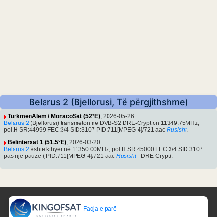
Belarus 2 (Bjellorusi, Të përgjithshme)
TurkmenÄlem / MonacoSat (52°E)
, 2026-05-26
Belarus 2
(Bjellorusi) transmeton në DVB-S2 DRE-Crypt on 11349.75MHz,
pol.H SR:44999 FEC:3/4 SID:3107 PID:711[MPEG-4]/721 aac
Rusisht
.
Belintersat 1 (51.5°E)
, 2026-03-20
Belarus 2
është kthyer në 11350.00MHz, pol.H SR:45000 FEC:3/4 SID:3107
pas një pauze ( PID:711[MPEG-4]/721 aac
Rusisht
- DRE-Crypt).
Faqja e parë