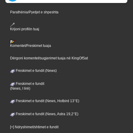
Parathënia/Pyetjet e shpeshta
Krijoni profilin tuaj
Komentet/Freskimet tuaja
Dërgoni komentet/sugjerimet tuaja në KingOfSat
Freskimet e fundit (News)
Freskimet e fundit
(News, I lirë)
Freskimet e fundit (News, Hotbird 13°E)
Freskimet e fundit (News, Astra 19,2°E)
[+] Ndryshimet/shtimet e fundit