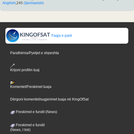
Anglisht
,245
Gjermanisht
.
Faqja e parë
Parathënia/Pyetjet e shpeshta
Krijoni profilin tuaj
Komentet/Freskimet tuaja
Dërgoni komentet/sugjerimet tuaja në KingOfSat
Freskimet e fundit (News)
Freskimet e fundit
(News, I lirë)