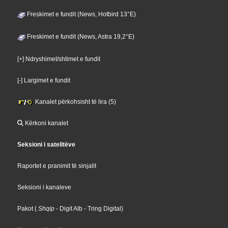
Freskimet e fundit (News, Hotbird 13°E)
Freskimet e fundit (News, Astra 19,2°E)
[+] Ndryshimet/shtimet e fundit
[-] Largimet e fundit
Kanalet përkohsisht të lira (5)
Kërkoni kanalet
Seksioni i satelitëve
Raportet e pranimit të sinjalit
Seksioni i kanaleve
Pakot
(
Shqip
- Digit Alb
- Tring Digital
)