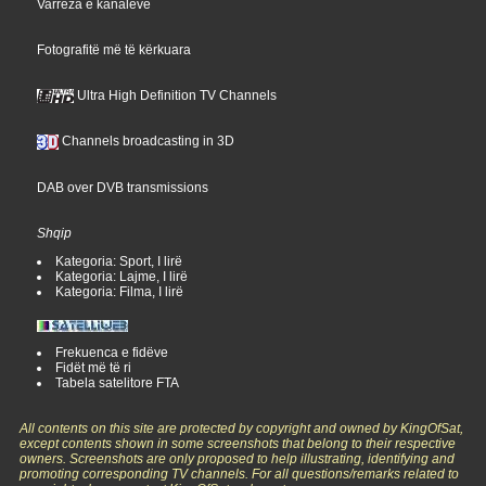
Varreza e kanaleve
Fotografitë më të kërkuara
Ultra High Definition TV Channels
Channels broadcasting in 3D
DAB over DVB transmissions
Shqip
Kategoria: Sport, I lirë
Kategoria: Lajme, I lirë
Kategoria: Filma, I lirë
Frekuenca e fidëve
Fidët më të ri
Tabela satelitore FTA
All contents on this site are protected by copyright and owned by KingOfSat,
except contents shown in some screenshots that belong to their respective
owners. Screenshots are only proposed to help illustrating, identifying and
promoting corresponding TV channels. For all questions/remarks related to