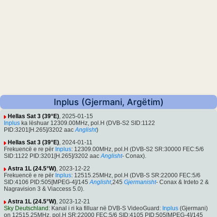
Inplus (Gjermani, Argëtim)
Hellas Sat 3 (39°E)
, 2025-01-15
Inplus
ka lëshuar 12309.00MHz, pol.H (DVB-S2 SID:1122
PID:3201[H.265]/3202 aac
Anglisht
)
Hellas Sat 3 (39°E)
, 2024-01-11
Frekuencë e re për
Inplus
: 12309.00MHz, pol.H (DVB-S2 SR:30000 FEC:5/6
SID:1122 PID:3201[H.265]/3202 aac
Anglisht
- Conax).
Astra 1L (24.5°W)
, 2023-12-22
Frekuencë e re për
Inplus
: 12515.25MHz, pol.H (DVB-S SR:22000 FEC:5/6
SID:4106 PID:505[MPEG-4]/145
Anglisht
,245
Gjermanisht
- Conax & Irdeto 2 &
Nagravision 3 & Viaccess 5.0).
Astra 1L (24.5°W)
, 2023-12-21
Sky Deutschland
: Kanal i ri ka filluar në DVB-S VideoGuard:
Inplus
(Gjermani)
on 12515.25MHz, pol.H SR:22000 FEC:5/6 SID:4105 PID:505[MPEG-4]/145