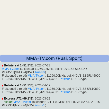
MMA-TV.com (Rusi, Sport)
Belintersat 1 (51.5°E)
, 2026-07-23
MMA-TV.com
ka lëshuar 11250.22MHz, pol.H (DVB-S2 SID:2145
PID:4511[MPEG-4]/4521
Rusisht
)
Frekuencë e re për
MMA-TV.com
: 11290.00MHz, pol.H (DVB-S2 SR:45000
FEC:3/4 SID:2145 PID:4511[MPEG-4]/4521
Rusisht
- DRE-Crypt).
Belintersat 1 (51.5°E)
, 2026-04-17
Frekuencë e re për
MMA-TV.com
: 11250.00MHz, pol.H (DVB-S2 SR:10830
FEC:3/4 SID:2145 PID:4511[MPEG-4]/4521
Rusisht
- DRE-Crypt).
Express AT1 (69.1°E)
, 2026-03-22
Trikolor
:
MMA-TV.com
ka lëshuar 12111.00MHz, pol.L (DVB-S2 SID:21015
PID:2351[MPEG-4]/2352
Rusisht
)