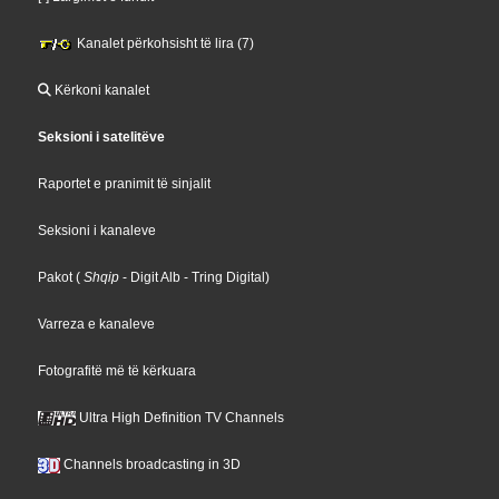
Kanalet përkohsisht të lira (7)
Kërkoni kanalet
Seksioni i satelitëve
Raportet e pranimit të sinjalit
Seksioni i kanaleve
Pakot
(
Shqip
- Digit Alb
- Tring Digital
)
Varreza e kanaleve
Fotografitë më të kërkuara
Ultra High Definition TV Channels
Channels broadcasting in 3D