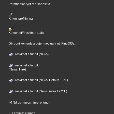
Parathënia/Pyetjet e shpeshta
Krijoni profilin tuaj
Komentet/Freskimet tuaja
Dërgoni komentet/sugjerimet tuaja në KingOfSat
Freskimet e fundit (News)
Freskimet e fundit
(News, I lirë)
Freskimet e fundit (News, Hotbird 13°E)
Freskimet e fundit (News, Astra 19,2°E)
[+] Ndryshimet/shtimet e fundit
[-] Largimet e fundit