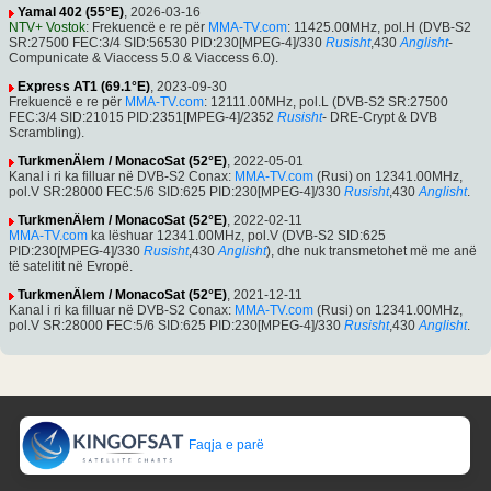
Yamal 402 (55°E)
, 2026-03-16
NTV+ Vostok
: Frekuencë e re për
MMA-TV.com
: 11425.00MHz, pol.H (DVB-S2
SR:27500 FEC:3/4 SID:56530 PID:230[MPEG-4]/330
Rusisht
,430
Anglisht
-
Compunicate & Viaccess 5.0 & Viaccess 6.0).
Express AT1 (69.1°E)
, 2023-09-30
Frekuencë e re për
MMA-TV.com
: 12111.00MHz, pol.L (DVB-S2 SR:27500
FEC:3/4 SID:21015 PID:2351[MPEG-4]/2352
Rusisht
- DRE-Crypt & DVB
Scrambling).
TurkmenÄlem / MonacoSat (52°E)
, 2022-05-01
Kanal i ri ka filluar në DVB-S2 Conax:
MMA-TV.com
(Rusi) on 12341.00MHz,
pol.V SR:28000 FEC:5/6 SID:625 PID:230[MPEG-4]/330
Rusisht
,430
Anglisht
.
TurkmenÄlem / MonacoSat (52°E)
, 2022-02-11
MMA-TV.com
ka lëshuar 12341.00MHz, pol.V (DVB-S2 SID:625
PID:230[MPEG-4]/330
Rusisht
,430
Anglisht
), dhe nuk transmetohet më me anë
të satelitit në Evropë.
TurkmenÄlem / MonacoSat (52°E)
, 2021-12-11
Kanal i ri ka filluar në DVB-S2 Conax:
MMA-TV.com
(Rusi) on 12341.00MHz,
pol.V SR:28000 FEC:5/6 SID:625 PID:230[MPEG-4]/330
Rusisht
,430
Anglisht
.
Faqja e parë