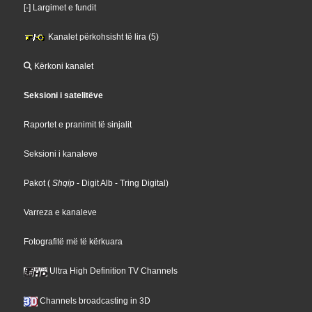
[-] Largimet e fundit
Kanalet përkohsisht të lira (5)
Kërkoni kanalet
Seksioni i satelitëve
Raportet e pranimit të sinjalit
Seksioni i kanaleve
Pakot
(
Shqip
- Digit Alb
- Tring Digital
)
Varreza e kanaleve
Fotografitë më të kërkuara
Ultra High Definition TV Channels
Channels broadcasting in 3D