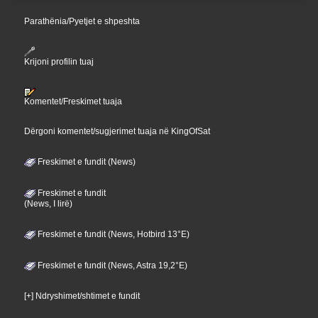
Parathënia/Pyetjet e shpeshta
Krijoni profilin tuaj
Komentet/Freskimet tuaja
Dërgoni komentet/sugjerimet tuaja në KingOfSat
Freskimet e fundit (News)
Freskimet e fundit
(News, I lirë)
Freskimet e fundit (News, Hotbird 13°E)
Freskimet e fundit (News, Astra 19,2°E)
[+] Ndryshimet/shtimet e fundit