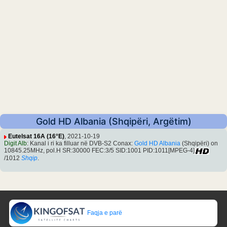
Gold HD Albania (Shqipëri, Argëtim)
Eutelsat 16A (16°E)
, 2021-10-19
Digit Alb
: Kanal i ri ka filluar në DVB-S2 Conax:
Gold HD Albania
(Shqipëri) on
10845.25MHz, pol.H SR:30000 FEC:3/5 SID:1001 PID:1011[MPEG-4]
/1012
Shqip
.
Faqja e parë