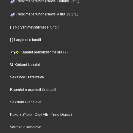
Freskimet e fundit (News, Hotbird 13°E)
Freskimet e fundit (News, Astra 19,2°E)
[+] Ndryshimet/shtimet e fundit
[-] Largimet e fundit
Kanalet përkohsisht të lira (7)
Kërkoni kanalet
Seksioni i satelitëve
Raportet e pranimit të sinjalit
Seksioni i kanaleve
Pakot
(
Shqip
- Digit Alb
- Tring Digital
)
Varreza e kanaleve