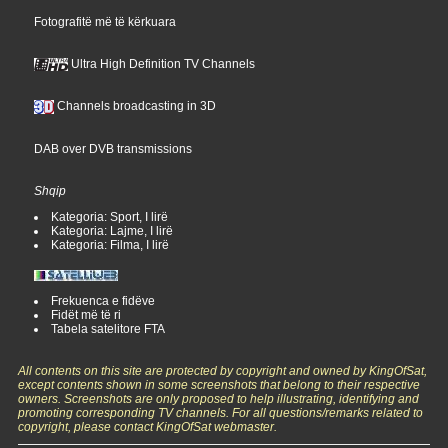
Fotografitë më të kërkuara
Ultra High Definition TV Channels
Channels broadcasting in 3D
DAB over DVB transmissions
Shqip
Kategoria: Sport, I lirë
Kategoria: Lajme, I lirë
Kategoria: Filma, I lirë
Frekuenca e fidëve
Fidët më të ri
Tabela satelitore FTA
All contents on this site are protected by copyright and owned by KingOfSat,
except contents shown in some screenshots that belong to their respective
owners. Screenshots are only proposed to help illustrating, identifying and
promoting corresponding TV channels. For all questions/remarks related to
copyright, please contact KingOfSat webmaster.