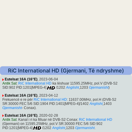
RiC International HD (Gjermani, Të ndryshme)
Eutelsat 16A (16°E)
, 2023-06-04
Antik Sat
:
RiC International HD
ka lëshuar 11595.25MHz, pol.V (DVB-S2
SID:902 PID:1201[MPEG-4]
/1202
Anglisht
,1203
Gjermanisht
)
Eutelsat 16A (16°E)
, 2023-04-12
Frekuencë e re për
RiC International HD
: 11637.00MHz, pol.H (DVB-S2
SR:30000 FEC:5/6 SID:1904 PID:1401[MPEG-4]/1402
Anglisht
,1403
Gjermanisht
- Conax).
Eutelsat 16A (16°E)
, 2020-02-28
Antik Sat
: Kanal i ri ka filluar në DVB-S2 Conax:
RiC International HD
(Gjermani) on 11595.25MHz, pol.V SR:30000 FEC:5/6 SID:902
PID:1201[MPEG-4]
/1202
Anglisht
,1203
Gjermanisht
.