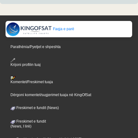
Faqja e parë
Parathënia/Pyetjet e shpeshta
Krijoni profilin tuaj
Komentet/Freskimet tuaja
Dërgoni komentet/sugjerimet tuaja në KingOfSat
Freskimet e fundit (News)
Freskimet e fundit
(News, I lirë)