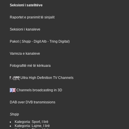
Seksioni i satelitëve
Raportet e pranimit të sinjalit
Seksioni i kanaleve
Pakot
(
Shqip
- Digit Alb
- Tring Digital
)
Varreza e kanaleve
Fotografitë më të kërkuara
Ultra High Definition TV Channels
Channels broadcasting in 3D
DAB over DVB transmissions
Shqip
Kategoria: Sport, I lirë
Kategoria: Lajme, I lirë