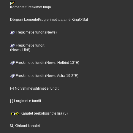
Komentet/Freskimet tuaja
Dërgoni komentet/sugjerimet tuaja në KingOfSat
Freskimet e fundit (News)
Freskimet e fundit
(News, I lirë)
Freskimet e fundit (News, Hotbird 13°E)
Freskimet e fundit (News, Astra 19,2°E)
[+] Ndryshimet/shtimet e fundit
[-] Largimet e fundit
Kanalet përkohsisht të lira (5)
Kërkoni kanalet