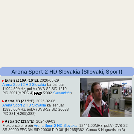
Arena Sport 2 HD Slovakia (Sllovaki, Sport)
Eutelsat 16A (16°E)
, 2026-05-29
Arena Sport 2 HD Slovakia
ka lëshuar
11094.50MHz, pol.V (DVB-S2 SID:1210
PID:2001[MPEG-4]
/2002
Sllovakisht
)
Astra 3B (23.5°E)
, 2025-02-06
Arena Sport 2 HD Slovakia
ka lëshuar
11895.00MHz, pol.V (DVB-S2 SID:20038
PID:381[H.265]/382)
Astra 3C (23.5°E)
, 2024-09-03
Frekuencë e re për
Arena Sport 2 HD Slovakia
: 12441.00MHz, pol.V (DVB-S2
SR:30000 FEC:3/4 SID:20038 PID:381[H.265]/382- Conax & Nagravision 3).