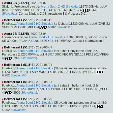
Astra 3B (23.5°E)
, 2023-06-07
SkyLink
: Frekuencë e re për
Arena Sport 2 HD Slovakia
: 11973.00MHz, pol.V
(DVB-S2 SR:29900 FEC:2/3 SID:14116 PID:1610[MPEG-4]
/1620
Sllovakisht
- Conax & Irdeto 2 & Nagravision 3 & Viaccess 5.0).
Belintersat 1 (51.5°E)
, 2023-05-15
Fotelka.tv
:
Arena Sport 2 HD Slovakia
ka lëshuar 11230.00MHz, pol.H (DVB-S2
SID:109 PID:2901[MPEG-4]
/2902
Sllovakisht
)
Astra 3B (23.5°E)
, 2022-03-04
Frekuencë e re për
Arena Sport 2 HD Slovakia
: 11895.00MHz, pol.V (DVB-S2
SR:30000 FEC:3/4 SID:20038 PID:381[H.265]/382- Conax & Nagravision 3).
Belintersat 1 (51.5°E)
, 2021-06-03
Fotelka.tv
:
Arena Sport 2 HD Slovakia
tani është i mbyllur në Irdeto 2 &
Panaccess (11230.00MHz, pol.H SR:45000 FEC:8/9 SID:109 PID:2901[MPEG-
4]
/2902
Sllovakisht
).
Belintersat 1 (51.5°E)
, 2021-06-01
Fotelka.tv
:
Arena Sport 2 HD Slovakia
(Sllovaki) tani transmeton si kanal i lirë
(11230.00MHz, pol.H SR:45000 FEC:8/9 SID:109 PID:2901[MPEG-4]
/2902
Sllovakisht
).
Belintersat 1 (51.5°E)
, 2021-05-21
Fotelka.tv
:
Arena Sport 2 HD Slovakia
tani është i mbyllur në Irdeto 2 &
Panaccess (11230.00MHz, pol.H SR:45000 FEC:8/9 SID:109 PID:2901[MPEG-
4]
/2902
Sllovakisht
).
Belintersat 1 (51.5°E)
, 2021-05-20
Fotelka.tv
:
Arena Sport 2 HD Slovakia
(Sllovaki) tani transmeton si kanal i lirë
(11230.00MHz, pol.H SR:45000 FEC:8/9 SID:109 PID:2901[MPEG-4]
/2902
Sllovakisht
).