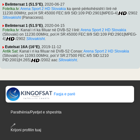
Belintersat 1 (51.5°E)
, 2020-06-27
Fotelka.tv
:
Arena Sport 2 HD Slovakia
ka qenë përkohësisht i lirë në
11230.00MHz, pol.H SR:45000 FEC:8/9 SID:109 PID:2901[MPEG-4]
/2902
Sllovakisht
(Panaccess).
Belintersat 1 (51.5°E)
, 2020-04-15
Fotelka.tv
: Kanal i ri ka filluar në DVB-S2 I lirë:
Arena Sport 2 HD Slovakia
(Sllovaki) on 11230.00MHz, pol.H SR:45000 FEC:8/9 SID:109 PID:2901[MPEG-
4]
/2902
Sllovakisht
.
Eutelsat 16A (16°E)
, 2019-11-12
Antik Sat
: Kanal i ri ka filluar në DVB-S2 Conax:
Arena Sport 2 HD Slovakia
(Sllovaki) on 11093.00MHz, pol.V SR:27500 FEC:4/5 SID:1210
PID:2001[H.265]
/2002 aac
Sllovakisht
.
Faqja e parë
Parathënia/Pyetjet e shpeshta
Krijoni profilin tuaj