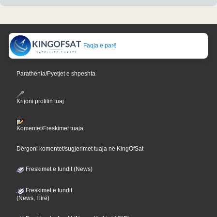
Faqja e parë
Parathënia/Pyetjet e shpeshta
Krijoni profilin tuaj
Komentet/Freskimet tuaja
Dërgoni komentet/sugjerimet tuaja në KingOfSat
Freskimet e fundit (News)
Freskimet e fundit
(News, I lirë)