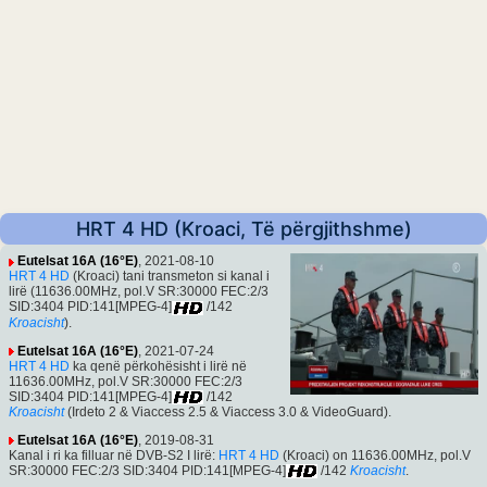
HRT 4 HD (Kroaci, Të përgjithshme)
Eutelsat 16A (16°E)
, 2021-08-10
HRT 4 HD
(Kroaci) tani transmeton si kanal i
lirë (11636.00MHz, pol.V SR:30000 FEC:2/3
SID:3404 PID:141[MPEG-4]
/142
Kroacisht
).
Eutelsat 16A (16°E)
, 2021-07-24
HRT 4 HD
ka qenë përkohësisht i lirë në
11636.00MHz, pol.V SR:30000 FEC:2/3
SID:3404 PID:141[MPEG-4]
/142
Kroacisht
(Irdeto 2 & Viaccess 2.5 & Viaccess 3.0 & VideoGuard).
Eutelsat 16A (16°E)
, 2019-08-31
Kanal i ri ka filluar në DVB-S2 I lirë:
HRT 4 HD
(Kroaci) on 11636.00MHz, pol.V
SR:30000 FEC:2/3 SID:3404 PID:141[MPEG-4]
/142
Kroacisht
.