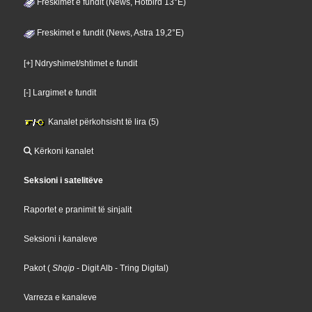
Freskimet e fundit (News, Hotbird 13°E)
Freskimet e fundit (News, Astra 19,2°E)
[+] Ndryshimet/shtimet e fundit
[-] Largimet e fundit
Kanalet përkohsisht të lira (5)
Kërkoni kanalet
Seksioni i satelitëve
Raportet e pranimit të sinjalit
Seksioni i kanaleve
Pakot
(
Shqip
- Digit Alb
- Tring Digital
)
Varreza e kanaleve