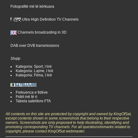
Fotografitë më të kërkuara
Ultra High Definition TV Channels
Channels broadcasting in 3D
DAB over DVB transmissions
Shqip
Kategoria: Sport, I lirë
Kategoria: Lajme, I lirë
Kategoria: Filma, I lirë
Frekuenca e fidëve
Fidët më të ri
Tabela satelitore FTA
All contents on this site are protected by copyright and owned by KingOfSat,
except contents shown in some screenshots that belong to their respective
owners. Screenshots are only proposed to help illustrating, identifying and
promoting corresponding TV channels. For all questions/remarks related to
copyright, please contact KingOfSat webmaster.