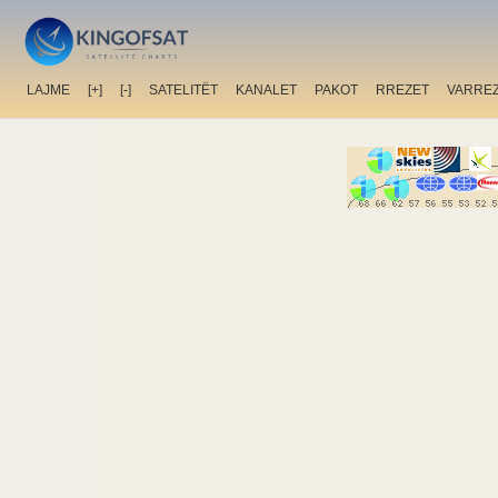
LAJME
[+]
[-]
SATELITËT
KANALET
PAKOT
RREZET
VARRE