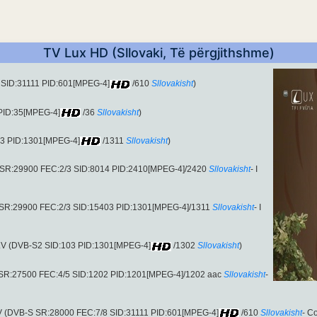
TV Lux HD (Sllovaki, Të përgjithshme)
 SID:31111 PID:601[MPEG-4]
/610
Sllovakisht
)
 PID:35[MPEG-4]
/36
Sllovakisht
)
03 PID:1301[MPEG-4]
/1311
Sllovakisht
)
 SR:29900 FEC:2/3 SID:8014 PID:2410[MPEG-4]/2420
Sllovakisht
- I
 SR:29900 FEC:2/3 SID:15403 PID:1301[MPEG-4]/1311
Sllovakisht
- I
l.V (DVB-S2 SID:103 PID:1301[MPEG-4]
/1302
Sllovakisht
)
 SR:27500 FEC:4/5 SID:1202 PID:1201[MPEG-4]/1202 aac
Sllovakisht
-
.V (DVB-S SR:28000 FEC:7/8 SID:31111 PID:601[MPEG-4]
/610
Sllovakisht
- C