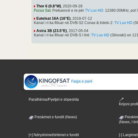
Thor 6 (0.8°W)
, 2020-09-28
Focus Sat
: Frekuencë e re për
TV Lux HD
: 12380.00MHz, pol
Eutelsat 16A (16°E)
, 2018-07-12
Kanal i ri ka filluar në DVB-S2 Conax & Irdeto 2:
TV Lux HD
(Sl
Astra 3B (23.5°E)
, 2017-05-04
Kanal i ri ka filluar në DVB-S I lirë:
TV Lux HD
(Sllovaki) on 1
Faqja e parë
Parathënia/Pyetjet e shpeshta
Krijoni profi
Freskimet e fundit (News)
Freskime
(News, I lir
[+] Ndryshimet/shtimet e fundit
[-] Largimet