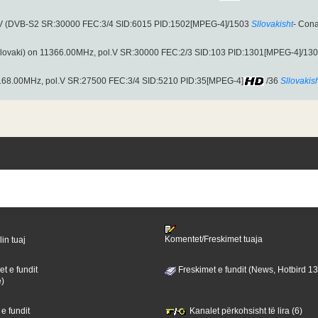
.V (DVB-S2 SR:30000 FEC:3/4 SID:6015 PID:1502[MPEG-4]/1503
Sllovakisht
- Cona
lovaki) on 11366.00MHz, pol.V SR:30000 FEC:2/3 SID:103 PID:1301[MPEG-4]/13
2168.00MHz, pol.V SR:27500 FEC:3/4 SID:5210 PID:35[MPEG-4]
/36
Sllovakis
Komentet/Freskimet tuaja
lin tuaj
t e fundit
Freskimet e fundit (News, Hotbird 1
ë)
 e fundit
Kanalet përkohsisht të lira (6)