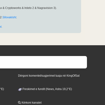
x & Cryptoworks & Irdeto 2 & Nagravision 3).
02
Sllovakisht
.
ht
.
Dërgoni komentet/sugjerimet tuaja në KingOfSat
3°E)
Freskimet e fundit (News, Astra 19,2°E)
Kërkoni kanalet