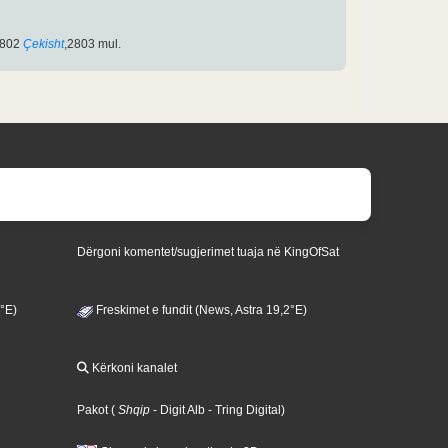
802
Çekisht
,2803 mul.
Dërgoni komentet/sugjerimet tuaja në KingOfSat
3°E)
Freskimet e fundit (News, Astra 19,2°E)
Kërkoni kanalet
Pakot
(
Shqip
- Digit Alb
- Tring Digital
)