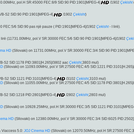
1230.00MHz, pol.H SR:45000 FEC:8/9 SID:90 PID:1901[MPEG-4]
/1902
Çekisht
DVB-S2 SID:90 PID:1901[MPEG-4]
/1902
Çekisht
)
0 FEC:5/6 SID:90 pas një pauze ( PID:1901[MPEG-4]/1902
Çekisht
- I lirë).
al i lirë (11731.00MHz, pol.V SR:30000 FEC:5/6 SID:90 PID:1901[MPEG-4]/1902
Çeki
ema HD
(Sllovaki) on 11731.00MHz, pol.V SR:30000 FEC:3/4 SID:90 PID:1901[MP
VB-S2 SID:1178 PID:3801[H.265]/3802 aac
Çekisht
,3803 mul)
HD
(Sllovaki) on 11093.00MHz, pol.V SR:27500 FEC:4/5 SID:1221 PID:3101[H.265]
VB-S2 SID:1121 PID:3101[MPEG-4]
/3102
Çekisht
,3103 mul)
HD
(Sllovaki) on 11055.00MHz, pol.V SR:27500 FEC:4/5 SID:1178 PID:3801[H.265]
VB-S2 SID:1218 PID:2801[MPEG-4]
/2802
Çekisht
,2803 mul)
HD
(Sllovaki) on 10928.25MHz, pol.H SR:30000 FEC:3/5 SID:1121 PID:3101[MPEG
nema HD
(Sllovaki) on 12380.00MHz, pol.V SR:30000 FEC:3/4 SID:6025 PID:2502
 & Viaccess 5.0:
JOJ Cinema HD
(Sllovaki) on 12070.50MHz, pol.H SR:27500 FEC: