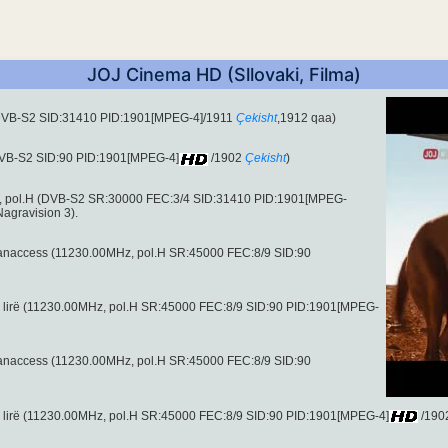
JOJ Cinema HD (Sllovaki, Filma)
(DVB-S2 SID:31410 PID:1901[MPEG-4]/1911
Çekisht
,1912 qaa)
DVB-S2 SID:90 PID:1901[MPEG-4]
/1902
Çekisht
)
, pol.H (DVB-S2 SR:30000 FEC:3/4 SID:31410 PID:1901[MPEG-
agravision 3).
& Panaccess (11230.00MHz, pol.H SR:45000 FEC:8/9 SID:90
al i lirë (11230.00MHz, pol.H SR:45000 FEC:8/9 SID:90 PID:1901[MPEG-
& Panaccess (11230.00MHz, pol.H SR:45000 FEC:8/9 SID:90
l i lirë (11230.00MHz, pol.H SR:45000 FEC:8/9 SID:90 PID:1901[MPEG-4]
/190