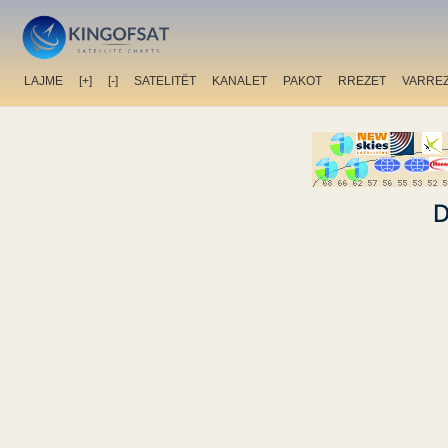
LAJME
[+]
[-]
SATELITËT
KANALET
PAKOT
RREZET
VARRE
D