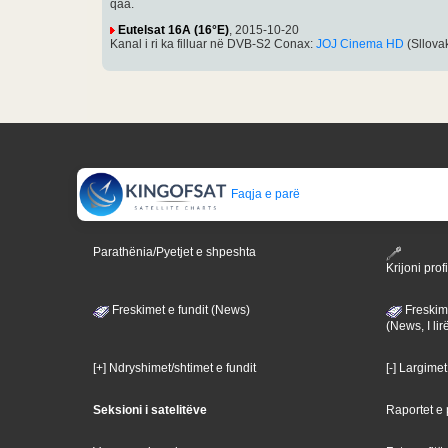
qaa.
Eutelsat 16A (16°E)
, 2015-10-20
Kanal i ri ka filluar në DVB-S2 Conax:
JOJ Cinema HD
(Sllova
Faqja e parë
Parathënia/Pyetjet e shpeshta
Krijoni profi
Freskimet e fundit (News)
Freskime
(News, I lir
[+] Ndryshimet/shtimet e fundit
[-] Largimet
Seksioni i satelitëve
Raportet e p