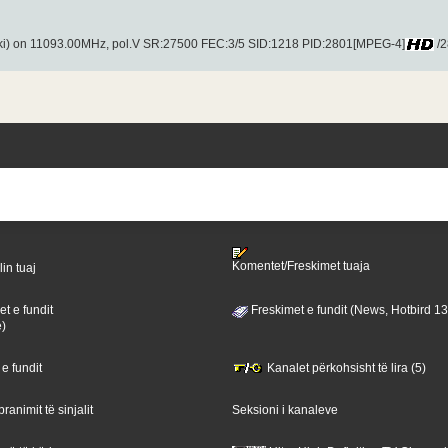
ki) on 11093.00MHz, pol.V SR:27500 FEC:3/5 SID:1218 PID:2801[MPEG-4]
/2
Komentet/Freskimet tuaja
lin tuaj
t e fundit
Freskimet e fundit (News, Hotbird 1
ë)
 e fundit
Kanalet përkohsisht të lira (5)
ranimit të sinjalit
Seksioni i kanaleve