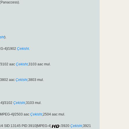
(Panaccess).
sht
).
EG-4]/1902
Çekisht
.
/3102 aac
Çekisht
,3103 aac mul.
/3802 aac
Çekisht
,3803 mul.
-4]/3102
Çekisht
,3103 mul.
[MPEG-4]/2503 aac
Çekisht
,2504 aac mul.
3/4 SID:13145 PID:3910[MPEG-4]
/3920
Çekisht
,3921