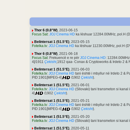
Thor 6 (0.8°W)
, 2023-06-15
Focus Sat
:
JOJ Cinema HD
ka lëshuar 12284.00MHz, pol.H 
Belintersat 1 (51.5°E)
, 2023-05-15
Fotelka.tv
:
JOJ Cinema HD
ka lëshuar 11230.00MHz, pol.H (
Thor 6 (0.8°W)
, 2021-06-18
Focus Sat
: Frekuencë e re për
JOJ Cinema HD
: 12284.00MHz
4]/1911
Çekisht
,1912 qaa- Conax & Cryptoworks & Irdeto 2 & N
Belintersat 1 (51.5°E)
, 2021-06-03
Fotelka.tv
:
JOJ Cinema HD
tani është i mbyllur në Irdeto 2 
PID:1901[MPEG-4]
/1902
Çekisht
).
Belintersat 1 (51.5°E)
, 2021-06-01
Fotelka.tv
:
JOJ Cinema HD
(Sllovaki) tani transmeton si kan
4]
/1902
Çekisht
).
Belintersat 1 (51.5°E)
, 2021-05-21
Fotelka.tv
:
JOJ Cinema HD
tani është i mbyllur në Irdeto 2 
PID:1901[MPEG-4]
/1902
Çekisht
).
Belintersat 1 (51.5°E)
, 2021-05-20
Fotelka.tv
:
JOJ Cinema HD
(Sllovaki) tani transmeton si kana
Belintersat 1 (51.5°E)
, 2020-05-11