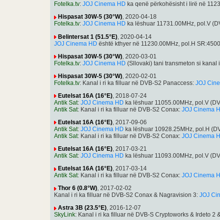
Fotelka.tv
:
JOJ Cinema HD
ka qenë përkohësisht i lirë në 1
Hispasat 30W-5 (30°W)
, 2020-04-18
Fotelka.tv
:
JOJ Cinema HD
ka lëshuar 11731.00MHz, pol.V (
Belintersat 1 (51.5°E)
, 2020-04-14
JOJ Cinema HD
është kthyer në 11230.00MHz, pol.H SR:4500
Hispasat 30W-5 (30°W)
, 2020-03-01
Fotelka.tv
:
JOJ Cinema HD
(Sllovaki) tani transmeton si kan
Hispasat 30W-5 (30°W)
, 2020-02-01
Fotelka.tv
: Kanal i ri ka filluar në DVB-S2 Panaccess:
JOJ Cin
Eutelsat 16A (16°E)
, 2018-07-24
Antik Sat
:
JOJ Cinema HD
ka lëshuar 11055.00MHz, pol.V (D
Antik Sat
: Kanal i ri ka filluar në DVB-S2 Conax:
JOJ Cinema 
Eutelsat 16A (16°E)
, 2017-09-06
Antik Sat
:
JOJ Cinema HD
ka lëshuar 10928.25MHz, pol.H (D
Antik Sat
: Kanal i ri ka filluar në DVB-S2 Conax:
JOJ Cinema 
Eutelsat 16A (16°E)
, 2017-03-21
Antik Sat
:
JOJ Cinema HD
ka lëshuar 11093.00MHz, pol.V (D
Eutelsat 16A (16°E)
, 2017-03-14
Antik Sat
: Kanal i ri ka filluar në DVB-S2 Conax:
JOJ Cinema 
Thor 6 (0.8°W)
, 2017-02-02
Kanal i ri ka filluar në DVB-S2 Conax & Nagravision 3:
JOJ Ci
Astra 3B (23.5°E)
, 2016-12-07
SkyLink
: Kanal i ri ka filluar në DVB-S Cryptoworks & Irdeto 2