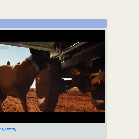
2
Çekisht
).