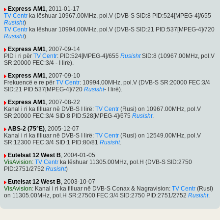
Express AM1
, 2011-01-17
TV Centr
ka lëshuar 10967.00MHz, pol.V (DVB-S SID:8 PID:524[MPEG-4]/655
Rusisht
)
TV Centr
ka lëshuar 10994.00MHz, pol.V (DVB-S SID:21 PID:537[MPEG-4]/720
Rusisht
)
Express AM1
, 2007-09-14
PID i ri për
TV Centr
: PID:524[MPEG-4]/655
Rusisht
SID:8 (10967.00MHz, pol.V
SR:20000 FEC:3/4 - I lirë).
Express AM1
, 2007-09-10
Frekuencë e re për
TV Centr
: 10994.00MHz, pol.V (DVB-S SR:20000 FEC:3/4
SID:21 PID:537[MPEG-4]/720
Rusisht
- I lirë).
Express AM1
, 2007-08-22
Kanal i ri ka filluar në DVB-S I lirë:
TV Centr
(Rusi) on 10967.00MHz, pol.V
SR:20000 FEC:3/4 SID:8 PID:528[MPEG-4]/675
Rusisht
.
ABS-2 (75°E)
, 2005-12-07
Kanal i ri ka filluar në DVB-S I lirë:
TV Centr
(Rusi) on 12549.00MHz, pol.V
SR:12300 FEC:3/4 SID:1 PID:80/81
Rusisht
.
Eutelsat 12 West B
, 2004-01-05
VisAvision
:
TV Centr
ka lëshuar 11305.00MHz, pol.H (DVB-S SID:2750
PID:2751/2752
Rusisht
)
Eutelsat 12 West B
, 2003-10-07
VisAvision
: Kanal i ri ka filluar në DVB-S Conax & Nagravision:
TV Centr
(Rusi)
on 11305.00MHz, pol.H SR:27500 FEC:3/4 SID:2750 PID:2751/2752
Rusisht
.