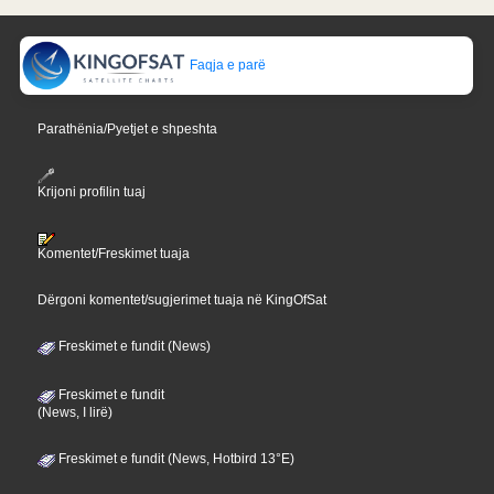
Faqja e parë
Parathënia/Pyetjet e shpeshta
Krijoni profilin tuaj
Komentet/Freskimet tuaja
Dërgoni komentet/sugjerimet tuaja në KingOfSat
Freskimet e fundit (News)
Freskimet e fundit
(News, I lirë)
Freskimet e fundit (News, Hotbird 13°E)