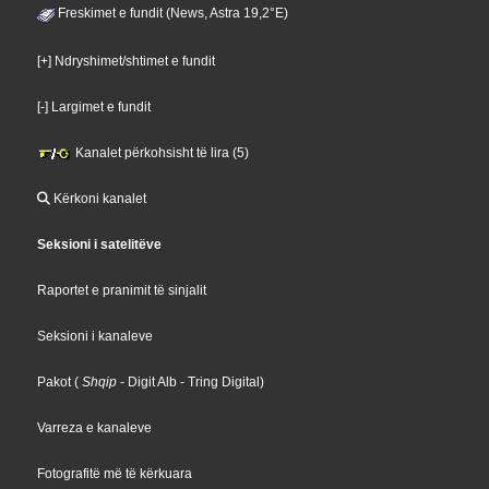
Freskimet e fundit (News, Astra 19,2°E)
[+] Ndryshimet/shtimet e fundit
[-] Largimet e fundit
Kanalet përkohsisht të lira (5)
Kërkoni kanalet
Seksioni i satelitëve
Raportet e pranimit të sinjalit
Seksioni i kanaleve
Pakot
(
Shqip
- Digit Alb
- Tring Digital
)
Varreza e kanaleve
Fotografitë më të kërkuara