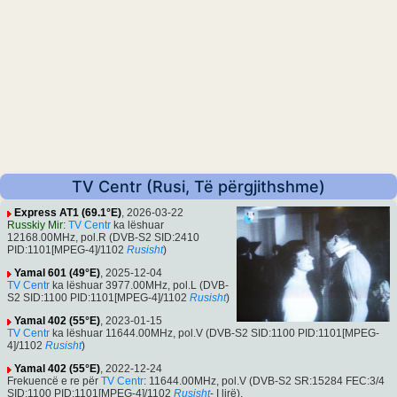
TV Centr (Rusi, Të përgjithshme)
Express AT1 (69.1°E)
, 2026-03-22
Russkiy Mir
:
TV Centr
ka lëshuar
12168.00MHz, pol.R (DVB-S2 SID:2410
PID:1101[MPEG-4]/1102
Rusisht
)
Yamal 601 (49°E)
, 2025-12-04
TV Centr
ka lëshuar 3977.00MHz, pol.L (DVB-
S2 SID:1100 PID:1101[MPEG-4]/1102
Rusisht
)
Yamal 402 (55°E)
, 2023-01-15
TV Centr
ka lëshuar 11644.00MHz, pol.V (DVB-S2 SID:1100 PID:1101[MPEG-
4]/1102
Rusisht
)
Yamal 402 (55°E)
, 2022-12-24
Frekuencë e re për
TV Centr
: 11644.00MHz, pol.V (DVB-S2 SR:15284 FEC:3/4
SID:1100 PID:1101[MPEG-4]/1102
Rusisht
- I lirë).