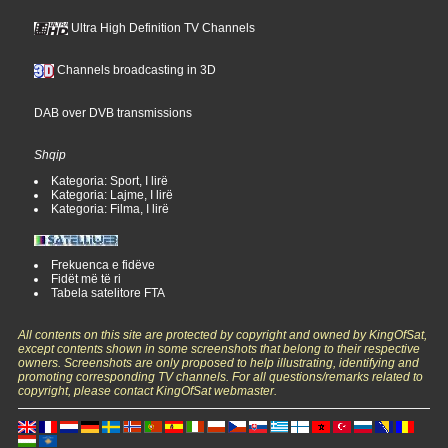
Ultra High Definition TV Channels
Channels broadcasting in 3D
DAB over DVB transmissions
Shqip
Kategoria: Sport, I lirë
Kategoria: Lajme, I lirë
Kategoria: Filma, I lirë
Frekuenca e fidëve
Fidët më të ri
Tabela satelitore FTA
All contents on this site are protected by copyright and owned by KingOfSat,
except contents shown in some screenshots that belong to their respective
owners. Screenshots are only proposed to help illustrating, identifying and
promoting corresponding TV channels. For all questions/remarks related to
copyright, please contact KingOfSat webmaster.