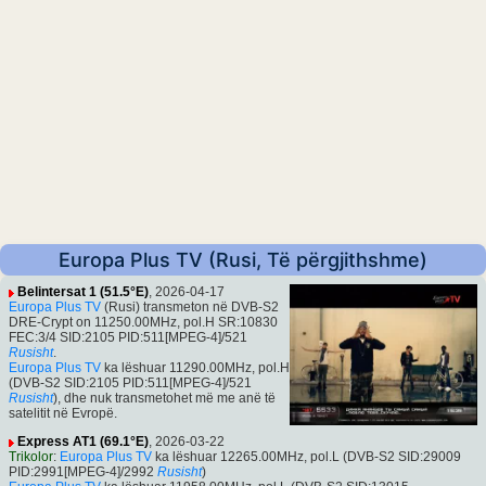
Europa Plus TV (Rusi, Të përgjithshme)
Belintersat 1 (51.5°E)
, 2026-04-17
Europa Plus TV
(Rusi) transmeton në DVB-S2
DRE-Crypt on 11250.00MHz, pol.H SR:10830
FEC:3/4 SID:2105 PID:511[MPEG-4]/521
Rusisht
.
Europa Plus TV
ka lëshuar 11290.00MHz, pol.H
(DVB-S2 SID:2105 PID:511[MPEG-4]/521
Rusisht
), dhe nuk transmetohet më me anë të
satelitit në Evropë.
Express AT1 (69.1°E)
, 2026-03-22
Trikolor
:
Europa Plus TV
ka lëshuar 12265.00MHz, pol.L (DVB-S2 SID:29009
PID:2991[MPEG-4]/2992
Rusisht
)