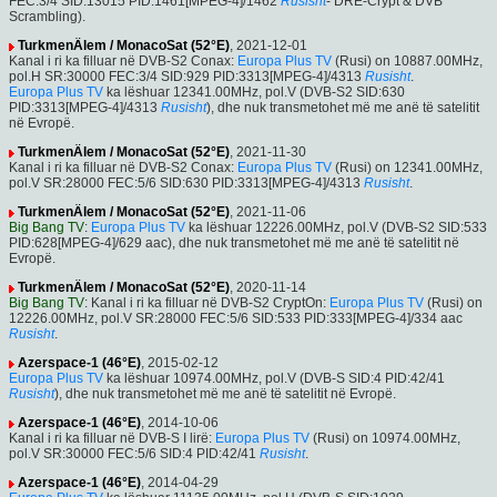
FEC:3/4 SID:13015 PID:1461[MPEG-4]/1462
Rusisht
- DRE-Crypt & DVB
Scrambling).
TurkmenÄlem / MonacoSat (52°E)
, 2021-12-01
Kanal i ri ka filluar në DVB-S2 Conax:
Europa Plus TV
(Rusi) on 10887.00MHz,
pol.H SR:30000 FEC:3/4 SID:929 PID:3313[MPEG-4]/4313
Rusisht
.
Europa Plus TV
ka lëshuar 12341.00MHz, pol.V (DVB-S2 SID:630
PID:3313[MPEG-4]/4313
Rusisht
), dhe nuk transmetohet më me anë të satelitit
në Evropë.
TurkmenÄlem / MonacoSat (52°E)
, 2021-11-30
Kanal i ri ka filluar në DVB-S2 Conax:
Europa Plus TV
(Rusi) on 12341.00MHz,
pol.V SR:28000 FEC:5/6 SID:630 PID:3313[MPEG-4]/4313
Rusisht
.
TurkmenÄlem / MonacoSat (52°E)
, 2021-11-06
Big Bang TV
:
Europa Plus TV
ka lëshuar 12226.00MHz, pol.V (DVB-S2 SID:533
PID:628[MPEG-4]/629 aac), dhe nuk transmetohet më me anë të satelitit në
Evropë.
TurkmenÄlem / MonacoSat (52°E)
, 2020-11-14
Big Bang TV
: Kanal i ri ka filluar në DVB-S2 CryptOn:
Europa Plus TV
(Rusi) on
12226.00MHz, pol.V SR:28000 FEC:5/6 SID:533 PID:333[MPEG-4]/334 aac
Rusisht
.
Azerspace-1 (46°E)
, 2015-02-12
Europa Plus TV
ka lëshuar 10974.00MHz, pol.V (DVB-S SID:4 PID:42/41
Rusisht
), dhe nuk transmetohet më me anë të satelitit në Evropë.
Azerspace-1 (46°E)
, 2014-10-06
Kanal i ri ka filluar në DVB-S I lirë:
Europa Plus TV
(Rusi) on 10974.00MHz,
pol.V SR:30000 FEC:5/6 SID:4 PID:42/41
Rusisht
.
Azerspace-1 (46°E)
, 2014-04-29