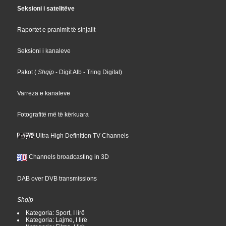
Seksioni i satelitëve
Raportet e pranimit të sinjalit
Seksioni i kanaleve
Pakot
(
Shqip
- Digit Alb
- Tring Digital
)
Varreza e kanaleve
Fotografitë më të kërkuara
Ultra High Definition TV Channels
Channels broadcasting in 3D
DAB over DVB transmissions
Shqip
Kategoria: Sport, I lirë
Kategoria: Lajme, I lirë