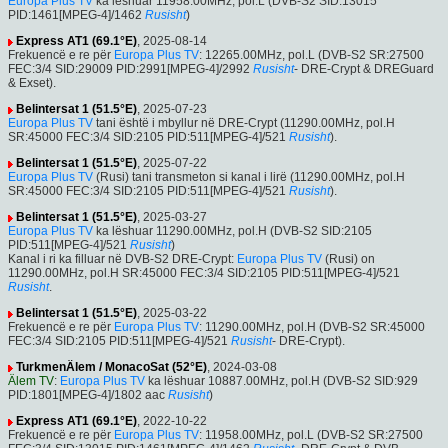
Europa Plus TV
ka lëshuar 11958.00MHz, pol.L (DVB-S2 SID:13015
PID:1461[MPEG-4]/1462
Rusisht
)
Express AT1 (69.1°E)
, 2025-08-14
Frekuencë e re për
Europa Plus TV
: 12265.00MHz, pol.L (DVB-S2 SR:27500
FEC:3/4 SID:29009 PID:2991[MPEG-4]/2992
Rusisht
- DRE-Crypt & DREGuard
& Exset).
Belintersat 1 (51.5°E)
, 2025-07-23
Europa Plus TV
tani është i mbyllur në DRE-Crypt (11290.00MHz, pol.H
SR:45000 FEC:3/4 SID:2105 PID:511[MPEG-4]/521
Rusisht
).
Belintersat 1 (51.5°E)
, 2025-07-22
Europa Plus TV
(Rusi) tani transmeton si kanal i lirë (11290.00MHz, pol.H
SR:45000 FEC:3/4 SID:2105 PID:511[MPEG-4]/521
Rusisht
).
Belintersat 1 (51.5°E)
, 2025-03-27
Europa Plus TV
ka lëshuar 11290.00MHz, pol.H (DVB-S2 SID:2105
PID:511[MPEG-4]/521
Rusisht
)
Kanal i ri ka filluar në DVB-S2 DRE-Crypt:
Europa Plus TV
(Rusi) on
11290.00MHz, pol.H SR:45000 FEC:3/4 SID:2105 PID:511[MPEG-4]/521
Rusisht
.
Belintersat 1 (51.5°E)
, 2025-03-22
Frekuencë e re për
Europa Plus TV
: 11290.00MHz, pol.H (DVB-S2 SR:45000
FEC:3/4 SID:2105 PID:511[MPEG-4]/521
Rusisht
- DRE-Crypt).
TurkmenÄlem / MonacoSat (52°E)
, 2024-03-08
Älem TV
:
Europa Plus TV
ka lëshuar 10887.00MHz, pol.H (DVB-S2 SID:929
PID:1801[MPEG-4]/1802 aac
Rusisht
)
Express AT1 (69.1°E)
, 2022-10-22
Frekuencë e re për
Europa Plus TV
: 11958.00MHz, pol.L (DVB-S2 SR:27500