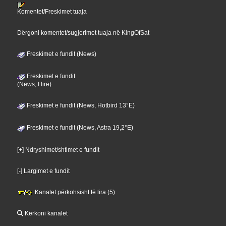
Komentet/Freskimet tuaja
Dërgoni komentet/sugjerimet tuaja në KingOfSat
Freskimet e fundit (News)
Freskimet e fundit
(News, I lirë)
Freskimet e fundit (News, Hotbird 13°E)
Freskimet e fundit (News, Astra 19,2°E)
[+] Ndryshimet/shtimet e fundit
[-] Largimet e fundit
Kanalet përkohsisht të lira (5)
Kërkoni kanalet