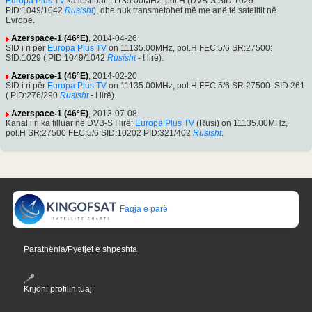
Europa Plus TV
ka lëshuar 11135.00MHz, pol.H (DVB-S SID:1029
PID:1049/1042
Rusisht
), dhe nuk transmetohet më me anë të satelitit në
Evropë.
Azerspace-1 (46°E)
, 2014-04-26
SID i ri për
Europa Plus TV
on 11135.00MHz, pol.H FEC:5/6 SR:27500:
SID:1029 ( PID:1049/1042
Rusisht
- I lirë).
Azerspace-1 (46°E)
, 2014-02-20
SID i ri për
Europa Plus TV
on 11135.00MHz, pol.H FEC:5/6 SR:27500: SID:261
( PID:276/290
Rusisht
- I lirë).
Azerspace-1 (46°E)
, 2013-07-08
Kanal i ri ka filluar në DVB-S I lirë:
Europa Plus TV
(Rusi) on 11135.00MHz,
pol.H SR:27500 FEC:5/6 SID:10202 PID:321/402
Rusisht
.
Faqja e parë
Parathënia/Pyetjet e shpeshta
Krijoni profilin tuaj