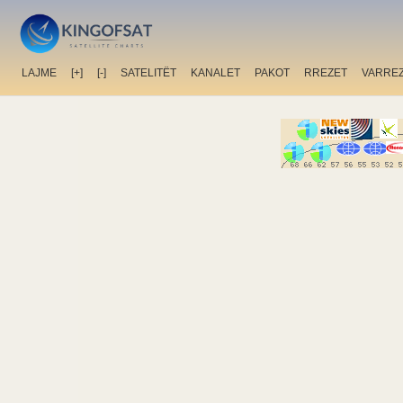
LAJME
[+]
[-]
SATELITËT
KANALET
PAKOT
RREZET
VARRE