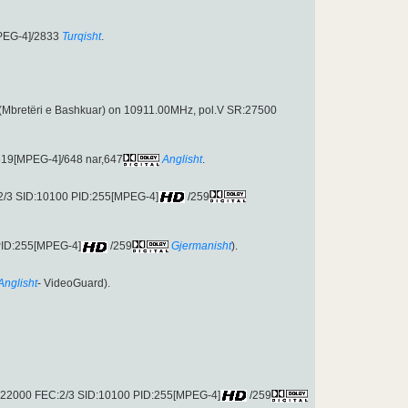
PEG-4]/2833
Turqisht
.
(Mbretëri e Bashkuar) on 10911.00MHz, pol.V SR:27500
519[MPEG-4]/648 nar,647
Anglisht
.
:2/3 SID:10100 PID:255[MPEG-4]
/259
 PID:255[MPEG-4]
/259
Gjermanisht
).
Anglisht
- VideoGuard).
R:22000 FEC:2/3 SID:10100 PID:255[MPEG-4]
/259