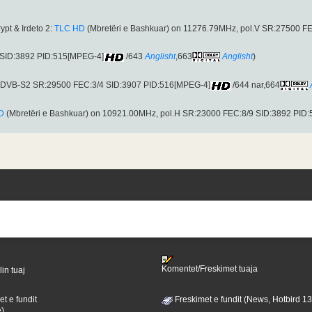
rypt & Irdeto 2:
TLC HD
(Mbretëri e Bashkuar) on 11276.79MHz, pol.V SR:27500 F
 SID:3892 PID:515[MPEG-4]
/643
Anglisht
,663
Anglisht
)
 (DVB-S2 SR:29500 FEC:3/4 SID:3907 PID:516[MPEG-4]
/644 nar,664
D
(Mbretëri e Bashkuar) on 10921.00MHz, pol.H SR:23000 FEC:8/9 SID:3892 PID
Komentet/Freskimet tuaja
lin tuaj
t e fundit
Freskimet e fundit (News, Hotbird 1
ë)