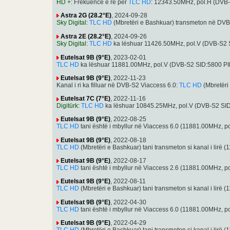
HD +
: Frekuencë e re për
TLC HD
: 12343.50MHz, pol.H (DVB
Astra 2G (28.2°E)
, 2024-09-28
Sky Digital
:
TLC HD
(Mbretëri e Bashkuar) transmeton në DV
Astra 2E (28.2°E)
, 2024-09-26
Sky Digital
:
TLC HD
ka lëshuar 11426.50MHz, pol.V (DVB-S2
Eutelsat 9B (9°E)
, 2023-02-01
TLC HD
ka lëshuar 11881.00MHz, pol.V (DVB-S2 SID:5800 P
Eutelsat 9B (9°E)
, 2022-11-23
Kanal i ri ka filluar në DVB-S2 Viaccess 6.0:
TLC HD
(Mbretëri
Eutelsat 7C (7°E)
, 2022-11-16
Digitürk
:
TLC HD
ka lëshuar 10845.25MHz, pol.V (DVB-S2 SI
Eutelsat 9B (9°E)
, 2022-08-25
TLC HD
tani është i mbyllur në Viaccess 6.0 (11881.00MHz,
Eutelsat 9B (9°E)
, 2022-08-18
TLC HD
(Mbretëri e Bashkuar) tani transmeton si kanal i li
Eutelsat 9B (9°E)
, 2022-08-17
TLC HD
tani është i mbyllur në Viaccess 2.6 (11881.00MHz,
Eutelsat 9B (9°E)
, 2022-08-11
TLC HD
(Mbretëri e Bashkuar) tani transmeton si kanal i li
Eutelsat 9B (9°E)
, 2022-04-30
TLC HD
tani është i mbyllur në Viaccess 6.0 (11881.00MHz,
Eutelsat 9B (9°E)
, 2022-04-29
TLC HD
(Mbretëri e Bashkuar) tani transmeton si kanal i li