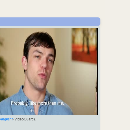
Anglisht
- VideoGuard).