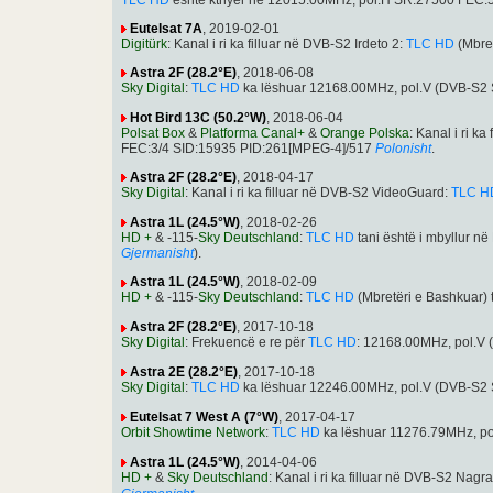
Eutelsat 7A
, 2019-02-01
Digitürk
: Kanal i ri ka filluar në DVB-S2 Irdeto 2:
TLC HD
(Mbre
Astra 2F (28.2°E)
, 2018-06-08
Sky Digital
:
TLC HD
ka lëshuar 12168.00MHz, pol.V (DVB-S2 
Hot Bird 13C (50.2°W)
, 2018-06-04
Polsat Box
&
Platforma Canal+
&
Orange Polska
: Kanal i ri 
FEC:3/4 SID:15935 PID:261[MPEG-4]/517
Polonisht
.
Astra 2F (28.2°E)
, 2018-04-17
Sky Digital
: Kanal i ri ka filluar në DVB-S2 VideoGuard:
TLC H
Astra 1L (24.5°W)
, 2018-02-26
HD +
& -115-
Sky Deutschland
:
TLC HD
tani është i mbyllur 
Gjermanisht
).
Astra 1L (24.5°W)
, 2018-02-09
HD +
& -115-
Sky Deutschland
:
TLC HD
(Mbretëri e Bashkuar) 
Astra 2F (28.2°E)
, 2017-10-18
Sky Digital
: Frekuencë e re për
TLC HD
: 12168.00MHz, pol.V
Astra 2E (28.2°E)
, 2017-10-18
Sky Digital
:
TLC HD
ka lëshuar 12246.00MHz, pol.V (DVB-S2
Eutelsat 7 West A (7°W)
, 2017-04-17
Orbit Showtime Network
:
TLC HD
ka lëshuar 11276.79MHz, p
Astra 1L (24.5°W)
, 2014-04-06
HD +
&
Sky Deutschland
: Kanal i ri ka filluar në DVB-S2 Nag