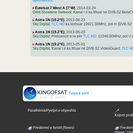
Gjermanisht
.
Eutelsat 7 West A (7°W)
, 2014-03-24
Orbit Showtime Network
: Kanal i ri ka filluar në DVB-S2 BetaC
Astra 1N (19.2°E)
, 2013-06-23
Sky Digital
:
TLC HD
ka lëshuar 10921.00MHz, pol.H (DVB-S2
Astra 1N (19.2°E)
, 2013-06-20
Sky Digital
: Frekuencë e re për
TLC HD
: 12246.00MHz, pol.V
Astra 1N (19.2°E)
, 2013-05-01
Sky Digital
: Kanal i ri ka filluar në DVB-S2 VideoGuard:
TLC H
Faqja e parë
Parathënia/Pyetjet e shpeshta
Krijoni profi
Freskimet e fundit (News)
Freskime
(News, I lir