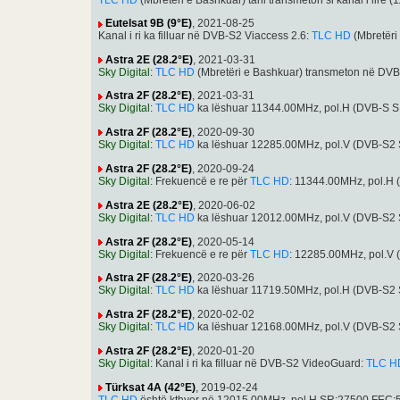
Eutelsat 9B (9°E)
, 2021-08-25
Kanal i ri ka filluar në DVB-S2 Viaccess 2.6:
TLC HD
(Mbretëri
Astra 2E (28.2°E)
, 2021-03-31
Sky Digital
:
TLC HD
(Mbretëri e Bashkuar) transmeton në DV
Astra 2F (28.2°E)
, 2021-03-31
Sky Digital
:
TLC HD
ka lëshuar 11344.00MHz, pol.H (DVB-S 
Astra 2F (28.2°E)
, 2020-09-30
Sky Digital
:
TLC HD
ka lëshuar 12285.00MHz, pol.V (DVB-S2
Astra 2F (28.2°E)
, 2020-09-24
Sky Digital
: Frekuencë e re për
TLC HD
: 11344.00MHz, pol.H
Astra 2E (28.2°E)
, 2020-06-02
Sky Digital
:
TLC HD
ka lëshuar 12012.00MHz, pol.V (DVB-S2
Astra 2F (28.2°E)
, 2020-05-14
Sky Digital
: Frekuencë e re për
TLC HD
: 12285.00MHz, pol.V
Astra 2F (28.2°E)
, 2020-03-26
Sky Digital
:
TLC HD
ka lëshuar 11719.50MHz, pol.H (DVB-S2
Astra 2F (28.2°E)
, 2020-02-02
Sky Digital
:
TLC HD
ka lëshuar 12168.00MHz, pol.V (DVB-S2
Astra 2F (28.2°E)
, 2020-01-20
Sky Digital
: Kanal i ri ka filluar në DVB-S2 VideoGuard:
TLC H
Türksat 4A (42°E)
, 2019-02-24
TLC HD
është kthyer në 12015.00MHz, pol.H SR:27500 FEC:5/6