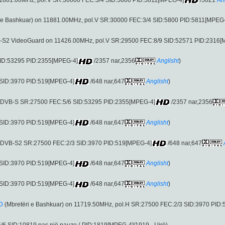
 e Bashkuar) on 11881.00MHz, pol.V SR:30000 FEC:3/4 SID:5800 PID:5811[MPEG
B-S2 VideoGuard on 11426.00MHz, pol.V SR:29500 FEC:8/9 SID:52571 PID:2316[
SID:53295 PID:2355[MPEG-4]
/2357 nar,2356
Anglisht
)
 SID:3970 PID:519[MPEG-4]
/648 nar,647
Anglisht
)
 (DVB-S SR:27500 FEC:5/6 SID:53295 PID:2355[MPEG-4]
/2357 nar,2356
 SID:3970 PID:519[MPEG-4]
/648 nar,647
Anglisht
)
 (DVB-S2 SR:27500 FEC:2/3 SID:3970 PID:519[MPEG-4]
/648 nar,647
 SID:3970 PID:519[MPEG-4]
/648 nar,647
Anglisht
)
 SID:3970 PID:519[MPEG-4]
/648 nar,647
Anglisht
)
D
(Mbretëri e Bashkuar) on 11719.50MHz, pol.H SR:27500 FEC:2/3 SID:3970 PID:
 SID:10819 pas një pauze ( PID:1819[MPEG-4]/1919 - I lirë).