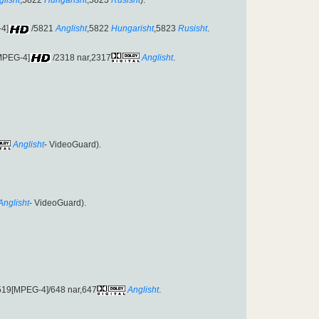
-4]
/5821
Anglisht
,5822
Hungarisht
,5823
Rusisht
.
MPEG-4]
/2318 nar,2317
Anglisht
.
Anglisht
- VideoGuard).
Anglisht
- VideoGuard).
519[MPEG-4]/648 nar,647
Anglisht
.