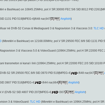
tëri e Bashkuar) on 10845.25MHz, pol.V SR:30000 FEC:5/6 SID:8012 PID:2261[M
SID:1131 PID:519[MPEG-4]/648 nar,647
Anglisht
)
ka filluar në DVB-S2 Conax & Mediaguard 3 & Nagravision 3 & Viaccess 3.0:
TLC HD
D
(Mbretëri e Bashkuar) on 12168.00MHz, pol.V SR:29500 FEC:8/9 SID:1131 PID:
në Nagravision 3 & Viaccess 5.0 & VideoGuard (10964.25MHz, pol.H SR:22000 FEC
tani transmeton si kanal i lirë (10964.25MHz, pol.H SR:22000 FEC:2/3 SID:10100
 (DVB-S2 SR:29500 FEC:8/9 SID:3970 PID:519[MPEG-4]
/648 nar,647
 SID:3907 PID:516[MPEG-4]
/644 nar,664
Anglisht
)
ol.V (DVB-S2 SID:4807 PID:207[MPEG-4]
/307
Anglisht
)
ravision 3 & VideoGuard:
TLC HD
(Mbretëri e Bashkuar) on 10964.25MHz, pol.H S