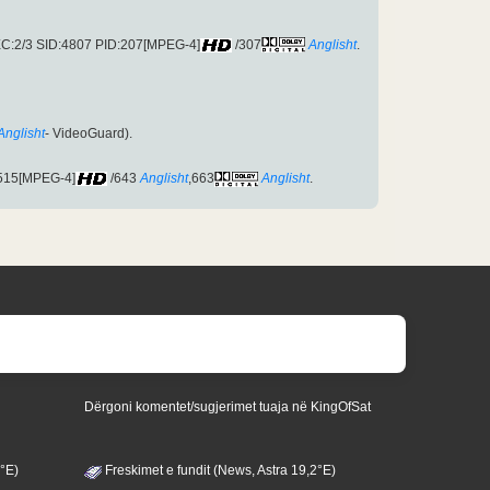
EC:2/3 SID:4807 PID:207[MPEG-4]
/307
Anglisht
.
Anglisht
- VideoGuard).
:515[MPEG-4]
/643
Anglisht
,663
Anglisht
.
Dërgoni komentet/sugjerimet tuaja në KingOfSat
3°E)
Freskimet e fundit (News, Astra 19,2°E)