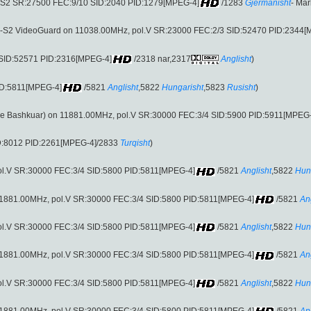
-S2 SR:27500 FEC:9/10 SID:2040 PID:1279[MPEG-4]
/1283
Gjermanisht
- Mar
B-S2 VideoGuard on 11038.00MHz, pol.V SR:23000 FEC:2/3 SID:52470 PID:2344[
 SID:52571 PID:2316[MPEG-4]
/2318 nar,2317
Anglisht
)
ID:5811[MPEG-4]
/5821
Anglisht
,5822
Hungarisht
,5823
Rusisht
)
 e Bashkuar) on 11881.00MHz, pol.V SR:30000 FEC:3/4 SID:5900 PID:5911[MPEG
D:8012 PID:2261[MPEG-4]/2833
Turqisht
)
 pol.V SR:30000 FEC:3/4 SID:5800 PID:5811[MPEG-4]
/5821
Anglisht
,5822
Hun
rë (11881.00MHz, pol.V SR:30000 FEC:3/4 SID:5800 PID:5811[MPEG-4]
/5821
An
 pol.V SR:30000 FEC:3/4 SID:5800 PID:5811[MPEG-4]
/5821
Anglisht
,5822
Hun
rë (11881.00MHz, pol.V SR:30000 FEC:3/4 SID:5800 PID:5811[MPEG-4]
/5821
An
 pol.V SR:30000 FEC:3/4 SID:5800 PID:5811[MPEG-4]
/5821
Anglisht
,5822
Hun
rë (11881.00MHz, pol.V SR:30000 FEC:3/4 SID:5800 PID:5811[MPEG-4]
/5821
An