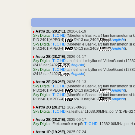
Astra 2E (28.2°E)
, 2026-01-19
Sky Digital
:
TLC HD
(Mbretëri e Bashkuar) tani transmeton si
PID:2401[MPEG-4]
/2413 nar,2402
Anglisht
).
Sky Digital
:
TLC HD
(Mbretëri e Bashkuar) tani transmeton si
PID:2401[MPEG-4]
/2413 nar,2402
Anglisht
).
Astra 2E (28.2°E)
, 2026-01-17
Sky Digital
:
TLC HD
tani është i mbyllur në VideoGuard (12
/2413 nar,2402
Anglisht
).
Sky Digital
:
TLC HD
tani është i mbyllur në VideoGuard (12
/2413 nar,2402
Anglisht
).
Astra 2E (28.2°E)
, 2026-01-13
Sky Digital
:
TLC HD
(Mbretëri e Bashkuar) tani transmeton si
PID:2401[MPEG-4]
/2413 nar,2402
Anglisht
).
Sky Digital
:
TLC HD
(Mbretëri e Bashkuar) tani transmeton si
PID:2401[MPEG-4]
/2413 nar,2402
Anglisht
).
Astra 2G (28.2°E)
, 2025-09-23
Sky Digital
:
TLC HD
ka lëshuar 11038.00MHz, pol.V (DVB-S2
Astra 2E (28.2°E)
, 2025-09-17
Sky Digital
: Frekuencë e re për
TLC HD
: 12382.00MHz, pol.H
Astra 1P (19.2°E)
, 2025-07-24