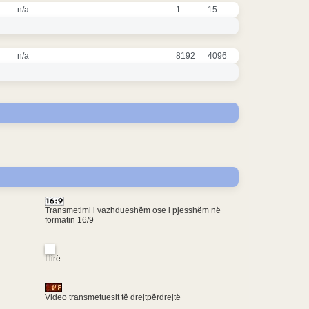
n/a
1
15
n/a
8192
4096
Transmetimi i vazhdueshëm ose i pjesshëm në
formatin 16/9
I lirë
Video transmetuesit të drejtpërdrejtë