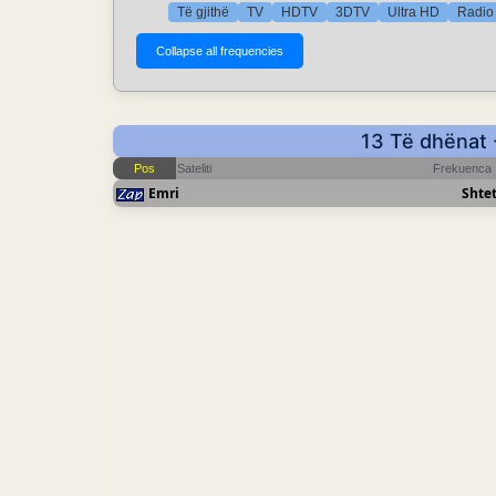
Të gjithë
TV
HDTV
3DTV
Ultra HD
Radio 
13 Të dhënat 
Pos
Sateliti
Frekuenca
Emri
Shtet