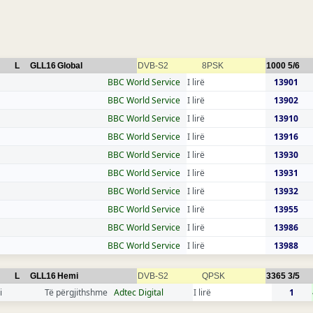
L
GLL16
Global
DVB-S2
8PSK
1000
5/6
BBC World Service
I lirë
13901
BBC World Service
I lirë
13902
BBC World Service
I lirë
13910
BBC World Service
I lirë
13916
BBC World Service
I lirë
13930
BBC World Service
I lirë
13931
BBC World Service
I lirë
13932
BBC World Service
I lirë
13955
BBC World Service
I lirë
13986
BBC World Service
I lirë
13988
L
GLL16
Hemi
DVB-S2
QPSK
3365
3/5
i
Të përgjithshme
Adtec Digital
I lirë
1