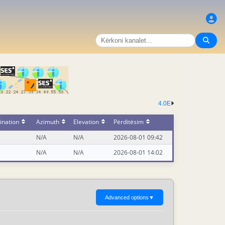
4.0E
ination
Azimuth
Elevation
Përditësim
N/A
N/A
2026-08-01 09:42
N/A
N/A
2026-08-01 14:02
Advanced options
▼