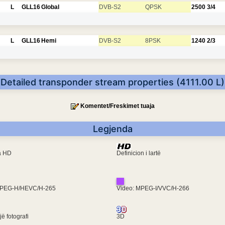
L
GLL16
Global
DVB-S2
QPSK
2500
3/4
L
GLL16
Hemi
DVB-S2
8PSK
1240
2/3
Detailed transponder stream properties (4111.00 L)
Komentet/Freskimet tuaja
Legjenda
ra HD
Definicion i lartë
MPEG-H/HEVC/H-265
Video: MPEG-I/VVC/H-266
ë fotografi
3D