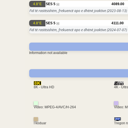
4.8°E
SES 5
4089.00
Fid të rastësishëm, frekuencë apo e dhënë joaktive
(2023-08-13)
4.8°E
SES 5
4111.00
Fid të rastësishëm, frekuencë apo e dhënë joaktive
(2024-07-07)
Information not available
4K - Ult
8K - Ultra HD
Video: MPEG-4/AVC/H-264
Video: 
I koduar
Tregon nj