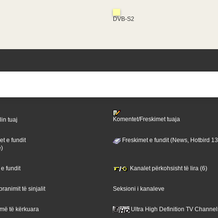
DVB-S2
Komentet/Freskimet tuaja
lin tuaj
t e fundit
Freskimet e fundit (News, Hotbird 1
ë)
 e fundit
Kanalet përkohsisht të lira (6)
ranimit të sinjalit
Seksioni i kanaleve
 më të kërkuara
Ultra High Definition TV Channel