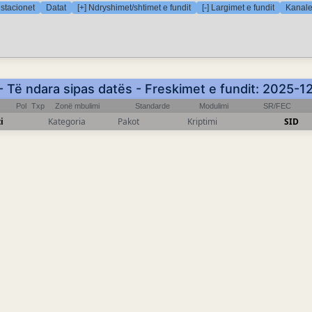
stacionet
Datat
[+] Ndryshimet/shtimet e fundit
[-] Largimet e fundit
Kanalet
- Të ndara sipas datës - Freskimet e fundit: 2025-1
Pol
Txp
Zonë mbulimi
Standarde
Modulimi
SR/FEC
i
Kategoria
Pakot
Kriptimi
SID