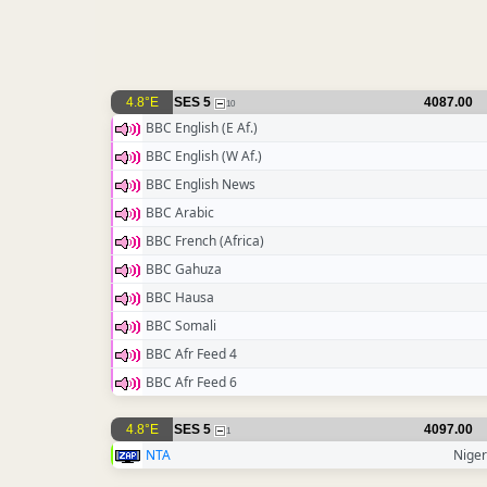
4.8°E
SES 5
4087.00
10
BBC English (E Af.)
BBC English (W Af.)
BBC English News
BBC Arabic
BBC French (Africa)
BBC Gahuza
BBC Hausa
BBC Somali
BBC Afr Feed 4
BBC Afr Feed 6
4.8°E
SES 5
4097.00
1
NTA
Niger