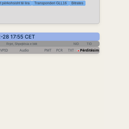
 përkohsisht të lira
Transponderi GLL16
Bitrates
2-28 17:55 CET
Rrjet, Shpejtësia e bitit
NID
TID
VPID
Audio
PMT
PCR
TXT
Përditësim