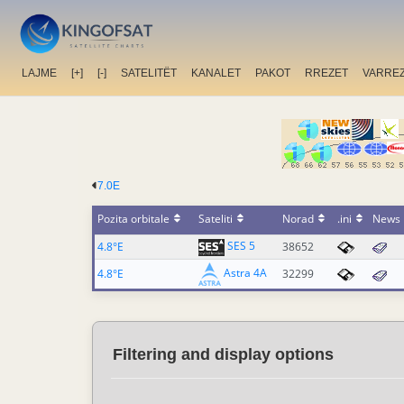
LAJME
[+]
[-]
SATELITËT
KANALET
PAKOT
RREZET
VARRE
7.0E
Pozita orbitale
Sateliti
Norad
.ini
News
SES 5
4.8°E
38652
Astra 4A
4.8°E
32299
Filtering and display options