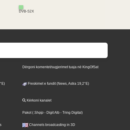
DVB-S2X
Dërgoni komentet/sugjerimet tuaja në KingOfSat
3°E)
Freskimet e fundit (News, Astra 19,2°E)
Kërkoni kanalet
Pakot
(
Shqip
- Digit Alb
- Tring Digital
)
s
Channels broadcasting in 3D