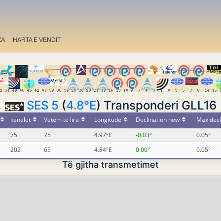
ZA
HARTA E VENDIT
SES 5
(
4.8°E
) Transponderi GLL16
kanalet
Vetëm të lira
Longitude
Declination now
Max decl
75
75
4.97°E
-0.03°
0.05°
202
65
4.84°E
0.00°
0.05°
Të gjitha transmetimet