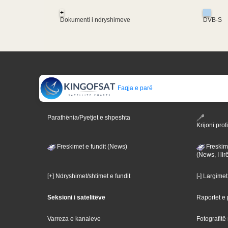
+
Dokumenti i ndryshimeve
DVB-S
Faqja e parë
Parathënia/Pyetjet e shpeshta
Krijoni profi
Freskimet e fundit (News)
Freskime
(News, I lir
[+] Ndryshimet/shtimet e fundit
[-] Largimet
Seksioni i satelitëve
Raportet e p
Varreza e kanaleve
Fotografitë