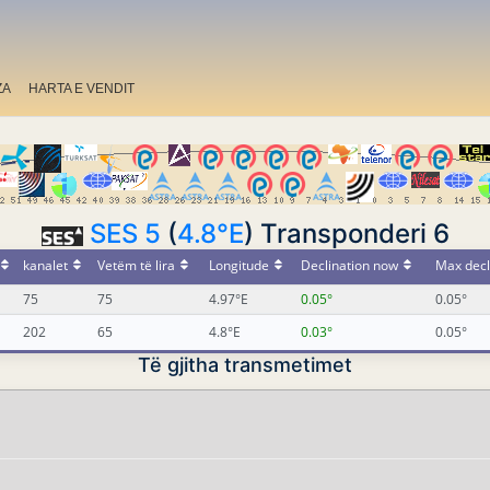
ZA
HARTA E VENDIT
SES 5
(
4.8°E
) Transponderi 6
kanalet
Vetëm të lira
Longitude
Declination now
Max decl
75
75
4.97°E
0.05°
0.05°
202
65
4.8°E
0.03°
0.05°
Të gjitha transmetimet