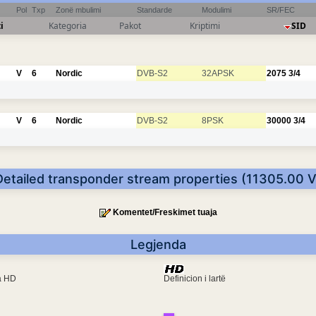
Pol
Txp
Zonë mbulimi
Standarde
Modulimi
SR/FEC
i
Kategoria
Pakot
Kriptimi
SID
V
6
Nordic
DVB-S2
32APSK
2075
3/4
V
6
Nordic
DVB-S2
8PSK
30000
3/4
Detailed transponder stream properties (11305.00 V
Komentet/Freskimet tuaja
Legjenda
ra HD
Definicion i lartë