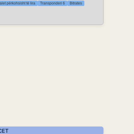
let përkohsisht të lira
Transponderi 6
Bitrates
 CET