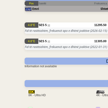
Pos
Sateliti
Frekuenca
Emri
Shtet
4.8°E
SES 5
11295.50
Fid të rastësishëm, frekuencë apo e dhënë joaktive
(2026-02-15)
4.8°E
SES 5
11305.00
Fid të rastësishëm, frekuencë apo e dhënë joaktive
(2022-01-31)
Information not available
4K - Ult
8K - Ultra HD