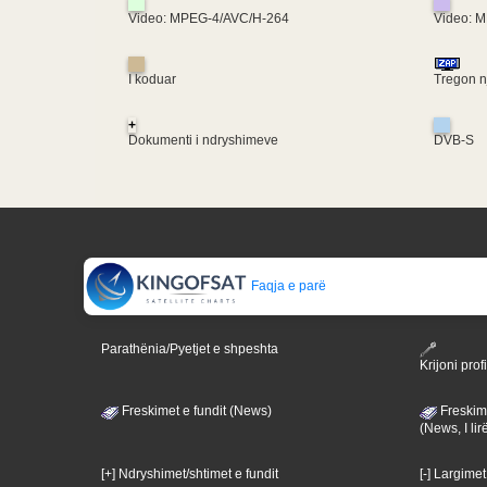
Video: MPEG-4/AVC/H-264
Video: 
I koduar
Tregon nj
+
Dokumenti i ndryshimeve
DVB-S
Faqja e parë
Parathënia/Pyetjet e shpeshta
Krijoni profi
Freskimet e fundit (News)
Freskime
(News, I lir
[+] Ndryshimet/shtimet e fundit
[-] Largimet