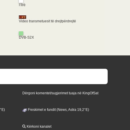
I lirë
Video transmetuesit të drejtpërdrejtë
DVB-S2X
Dërgoni komentet/sugjerimet tuaja në KingOfSat
3°E)
Freskimet e fundit (News, Astra 19,2°E)
Kërkoni kanalet