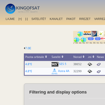
LAJME
[+]
[-]
SATELITËT
KANALET
PAKOT
RREZET
VARRE
7.0E
Pozita orbitale
Sateliti
Norad
.ini
News
SES 5
4.8°E
38652
Astra 4A
4.8°E
32299
Filtering and display options