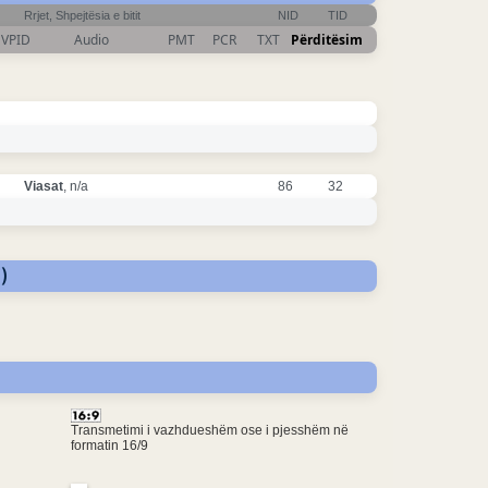
Rrjet, Shpejtësia e bitit
NID
TID
VPID
Audio
PMT
PCR
TXT
Përditësim
Viasat
, n/a
86
32
)
Transmetimi i vazhdueshëm ose i pjesshëm në
formatin 16/9