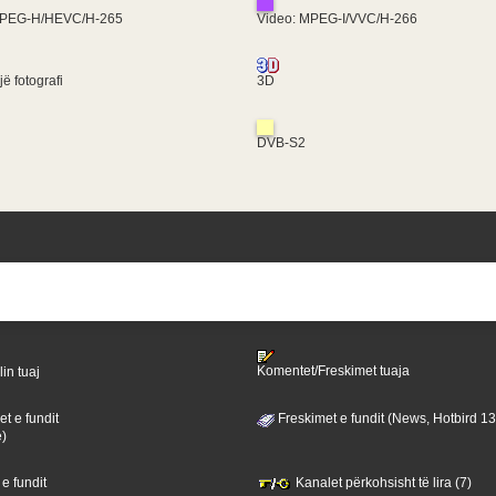
MPEG-H/HEVC/H-265
Video: MPEG-I/VVC/H-266
ë fotografi
3D
DVB-S2
Komentet/Freskimet tuaja
lin tuaj
t e fundit
Freskimet e fundit (News, Hotbird 1
ë)
 e fundit
Kanalet përkohsisht të lira (7)