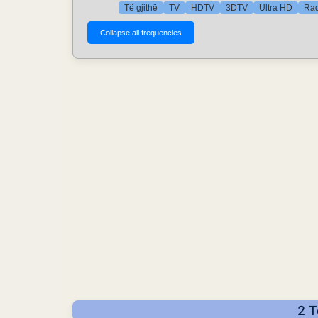
Të gjithë
TV
HDTV
3DTV
Ultra HD
Rad
2 T