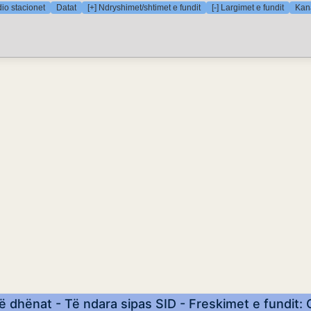
io stacionet
Datat
[+] Ndryshimet/shtimet e fundit
[-] Largimet e fundit
Kana
ë dhënat - Të ndara sipas SID - Freskimet e fundit: