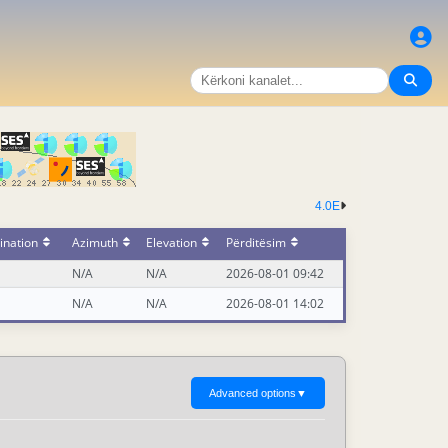
4.0E
ination
Azimuth
Elevation
Përditësim
N/A
N/A
2026-08-01 09:42
N/A
N/A
2026-08-01 14:02
Advanced options
▼