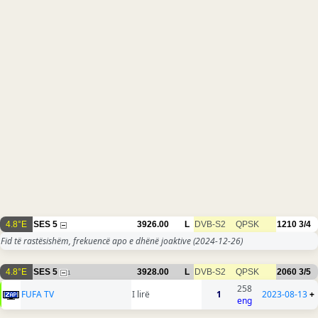
4.8°E
SES 5
3926.00
L
DVB-S2
QPSK
1210
3/4
Fid të rastësishëm, frekuencë apo e dhënë joaktive
(2024-12-26)
4.8°E
SES 5
3928.00
L
DVB-S2
QPSK
2060
3/5
1
258
FUFA TV
I lirë
1
2023-08-13
+
eng