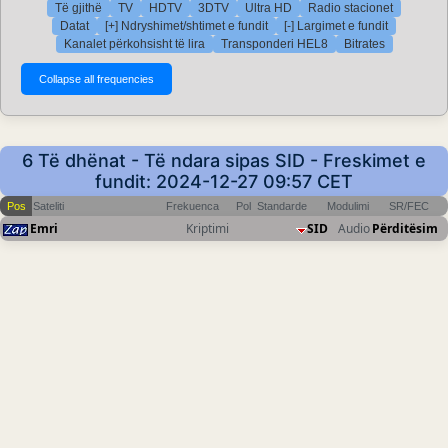
Të gjithë
TV
HDTV
3DTV
Ultra HD
Radio stacionet
Datat
[+] Ndryshimet/shtimet e fundit
[-] Largimet e fundit
Kanalet përkohsisht të lira
Transponderi HEL8
Bitrates
6 Të dhënat - Të ndara sipas SID - Freskimet e
fundit: 2024-12-27 09:57 CET
Pos
Sateliti
Frekuenca
Pol
Standarde
Modulimi
SR/FEC
Emri
Kriptimi
SID
Audio
Përditësim