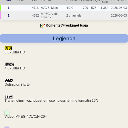
SID
Ident.
PID
Format
Colorimetry
Width
Height
Përditësim
Ratio
1
4113
AVC 3, Main
4:2:0
720
576
1.364
2026-08-03
MPEG Audio,
1
4352
2 channels
2026-08-03
Layer 2
Komentet/Freskimet tuaja
Legjenda
8K - Ultra HD
4K - Ultra HD
Definicion i lartë
Transmetimi i vazhdueshëm ose i pjesshëm në formatin 16/9
Video: MPEG-4/AVC/H-264