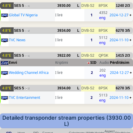
4.8°E
SES 5
3930.00
L
DVB-S2
8PSK
1240
2/3
1
4352
Global TV Nigeria
I lirë
1
2024-12-27
+
eng
4.8°E
SES 5
3934.00
L
DVB-S2
8PSK
6270
3/5
2
5112
TVC News
I lirë
1
2024-11-10
+
eng
4.8°E
SES 5
3922.00
L
DVB-S2
QPSK
1415
2/3
1
Emri
Kriptimi
SID
Audio
Përditësim
202
Wedding Channel Africa
I lirë
2
2024-12-27
+
eng
4.8°E
SES 5
3934.00
L
DVB-S2
8PSK
6270
3/5
2
5113
TVC Entertainment
I lirë
2
2024-11-10
+
eng
Detailed transponder stream properties (3930.00
L)
Aspect