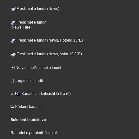
Freskimet e fundit (News)
Freskimet e fundit
(News, I lirë)
Freskimet e fundit (News, Hotbird 13°E)
Freskimet e fundit (News, Astra 19,2°E)
[+] Ndryshimet/shtimet e fundit
[-] Largimet e fundit
Kanalet përkohsisht të lira (6)
Kërkoni kanalet
Seksioni i satelitëve
Raportet e pranimit të sinjalit