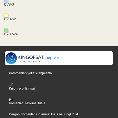
DVB-S
DVB-S2
DVB-S2X
Faqja e parë
Parathënia/Pyetjet e shpeshta
Krijoni profilin tuaj
Komentet/Freskimet tuaja
Dërgoni komentet/sugjerimet tuaja në KingOfSat