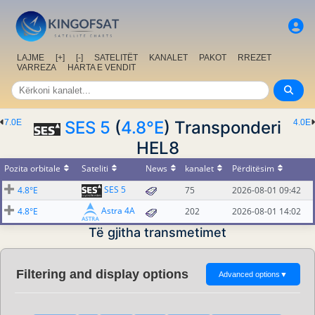
LAJME
[+]
[-]
SATELITËT
KANALET
PAKOT
RREZET
VARREZA
HARTA E VENDIT
7.0E
SES 5
(
4.8°E
) Transponderi
4.0E
HEL8
Pozita orbitale
Sateliti
News
kanalet
Përditësim
SES 5
4.8°E
75
2026-08-01 09:42
Astra 4A
4.8°E
202
2026-08-01 14:02
Të gjitha transmetimet
Filtering and display options
Advanced options
▼