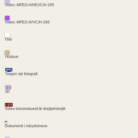
Video: MPEG-H/HEVC/H-265
Video: MPEG-I/VVC/H-266
I lirë
I koduar
Tregon një fotografi
3D
Video transmetuesit të drejtpërdrejtë
+
Dokumenti i ndryshimeve