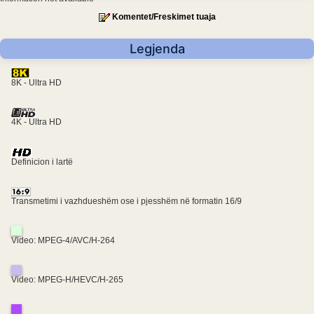
Komentet/Freskimet tuaja
Legjenda
8K - Ultra HD
4K - Ultra HD
Definicion i lartë
Transmetimi i vazhdueshëm ose i pjesshëm në formatin 16/9
Video: MPEG-4/AVC/H-264
Video: MPEG-H/HEVC/H-265