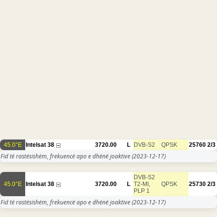
45.0°E
Intelsat 38
3720.00
L
DVB-S2
QPSK
25760
2/3
Fid të rastësishëm, frekuencë apo e dhënë joaktive
(2023-12-17)
DVB-S2
45.0°E
Intelsat 38
3720.00
L
T2-MI,
QPSK
25730
2/3
PLP 1
Fid të rastësishëm, frekuencë apo e dhënë joaktive
(2023-12-17)