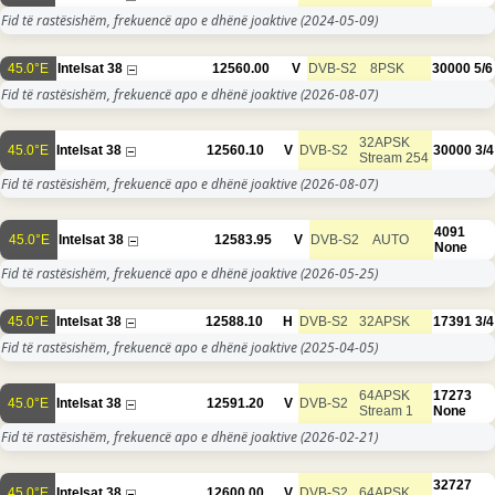
Fid të rastësishëm, frekuencë apo e dhënë joaktive
(2024-05-09)
45.0°E
Intelsat 38
12560.00
V
DVB-S2
8PSK
30000
5/6
Fid të rastësishëm, frekuencë apo e dhënë joaktive
(2026-08-07)
32APSK
45.0°E
Intelsat 38
12560.10
V
DVB-S2
30000
3/4
Stream 254
Fid të rastësishëm, frekuencë apo e dhënë joaktive
(2026-08-07)
4091
45.0°E
Intelsat 38
12583.95
V
DVB-S2
AUTO
None
Fid të rastësishëm, frekuencë apo e dhënë joaktive
(2026-05-25)
45.0°E
Intelsat 38
12588.10
H
DVB-S2
32APSK
17391
3/4
Fid të rastësishëm, frekuencë apo e dhënë joaktive
(2025-04-05)
64APSK
17273
45.0°E
Intelsat 38
12591.20
V
DVB-S2
Stream 1
None
Fid të rastësishëm, frekuencë apo e dhënë joaktive
(2026-02-21)
32727
45.0°E
Intelsat 38
12600.00
V
DVB-S2
64APSK