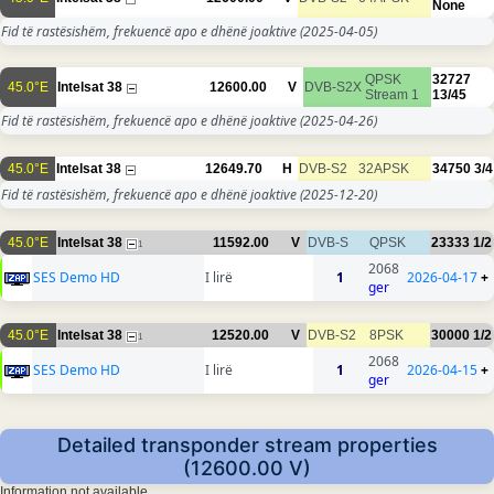
None
Fid të rastësishëm, frekuencë apo e dhënë joaktive
(2025-04-05)
QPSK
32727
45.0°E
Intelsat 38
12600.00
V
DVB-S2X
Stream 1
13/45
Fid të rastësishëm, frekuencë apo e dhënë joaktive
(2025-04-26)
45.0°E
Intelsat 38
12649.70
H
DVB-S2
32APSK
34750
3/4
Fid të rastësishëm, frekuencë apo e dhënë joaktive
(2025-12-20)
45.0°E
Intelsat 38
11592.00
V
DVB-S
QPSK
23333
1/2
1
2068
SES Demo HD
I lirë
1
2026-04-17
+
ger
45.0°E
Intelsat 38
12520.00
V
DVB-S2
8PSK
30000
1/2
1
2068
SES Demo HD
I lirë
1
2026-04-15
+
ger
Detailed transponder stream properties
(12600.00 V)
Information not available