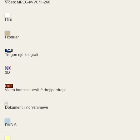
Video: MPEG-I/VVC/H-266
I lirë
I koduar
Tregon një fotografi
3D
Video transmetuesit të drejtpërdrejtë
+
Dokumenti i ndryshimeve
DVB-S