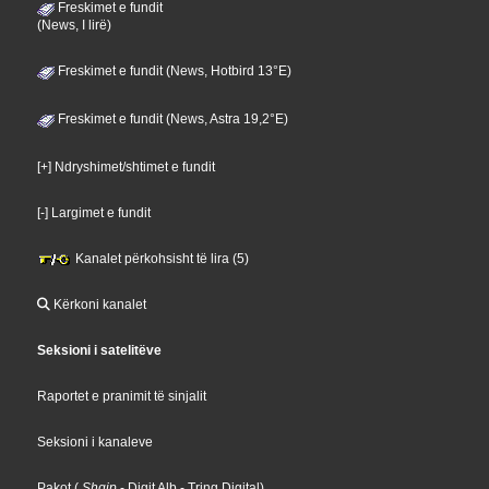
Freskimet e fundit
(News, I lirë)
Freskimet e fundit (News, Hotbird 13°E)
Freskimet e fundit (News, Astra 19,2°E)
[+] Ndryshimet/shtimet e fundit
[-] Largimet e fundit
Kanalet përkohsisht të lira (5)
Kërkoni kanalet
Seksioni i satelitëve
Raportet e pranimit të sinjalit
Seksioni i kanaleve
Pakot
(
Shqip
- Digit Alb
- Tring Digital
)