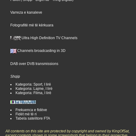
Varreza e kanaleve
Fotografitë më të kërkuara
Ultra High Definition TV Channels
Channels broadcasting in 3D
DAB over DVB transmissions
Shqip
Kategoria: Sport, I lirë
Kategoria: Lajme, I lirë
Kategoria: Filma, I lirë
Frekuenca e fidëve
Fidët më të ri
Tabela satelitore FTA
All contents on this site are protected by copyright and owned by KingOfSat,
except contents shown in some screenshots that belong to their respective