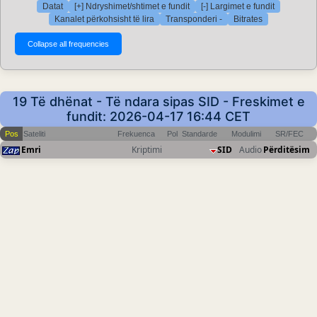
Datat
[+] Ndryshimet/shtimet e fundit
[-] Largimet e fundit
Kanalet përkohsisht të lira
Transponderi -
Bitrates
19 Të dhënat - Të ndara sipas SID - Freskimet e
fundit: 2026-04-17 16:44 CET
Pos
Sateliti
Frekuenca
Pol
Standarde
Modulimi
SR/FEC
Emri
Kriptimi
SID
Audio
Përditësim