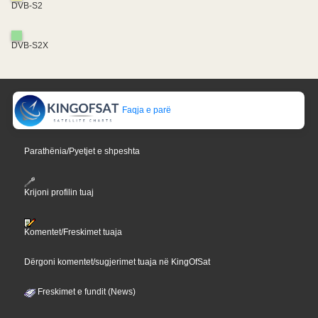
DVB-S2
DVB-S2X
Faqja e parë
Parathënia/Pyetjet e shpeshta
Krijoni profilin tuaj
Komentet/Freskimet tuaja
Dërgoni komentet/sugjerimet tuaja në KingOfSat
Freskimet e fundit (News)