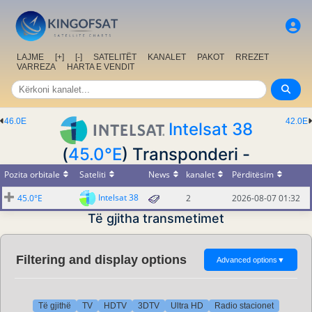
LAJME
[+]
[-]
SATELITËT
KANALET
PAKOT
RREZET
VARREZA
HARTA E VENDIT
46.0E
42.0E
Intelsat 38
(
45.0°E
) Transponderi -
Pozita orbitale
Sateliti
News
kanalet
Përditësim
Intelsat 38
45.0°E
2
2026-08-07 01:32
Të gjitha transmetimet
Filtering and display options
Advanced options
▼
Të gjithë
TV
HDTV
3DTV
Ultra HD
Radio stacionet