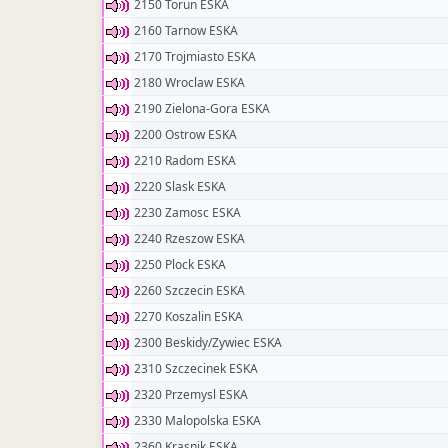
2150 Torun ESKA
2160 Tarnow ESKA
2170 Trojmiasto ESKA
2180 Wroclaw ESKA
2190 Zielona-Gora ESKA
2200 Ostrow ESKA
2210 Radom ESKA
2220 Slask ESKA
2230 Zamosc ESKA
2240 Rzeszow ESKA
2250 Plock ESKA
2260 Szczecin ESKA
2270 Koszalin ESKA
2300 Beskidy/Zywiec ESKA
2310 Szczecinek ESKA
2320 Przemysl ESKA
2330 Malopolska ESKA
2360 Krasnik ESKA