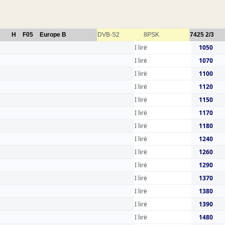
H
F05
Europe B
DVB-S2
8PSK
7425
2/3
I lirë
1050
I lirë
1070
I lirë
1100
I lirë
1120
I lirë
1150
I lirë
1170
I lirë
1180
I lirë
1240
I lirë
1260
I lirë
1290
I lirë
1370
I lirë
1380
I lirë
1390
I lirë
1480