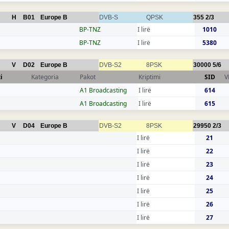
H
B01
Europe B
DVB-S
QPSK
355
2/3
BP-TNZ
I lirë
1010
BP-TNZ
I lirë
5380
V
D02
Europe B
DVB-S2
8PSK
30000
5/6
i
Kategoria
Pakot
Kriptimi
SID
V
A1 Broadcasting
I lirë
614
A1 Broadcasting
I lirë
615
V
D04
Europe B
DVB-S2
8PSK
29950
2/3
I lirë
21
I lirë
22
I lirë
23
I lirë
24
I lirë
25
I lirë
26
I lirë
27