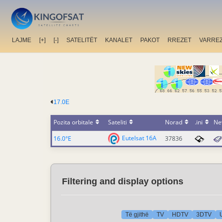
LAJME
[+]
[-]
SATELITËT
KANALET
PAKOT
RREZET
VARRE
17.0E
Pozita orbitale
Sateliti
Norad
.ini
Ne
Eutelsat 16A
16.0°E
37836
Filtering and display options
Të gjithë
TV
HDTV
3DTV