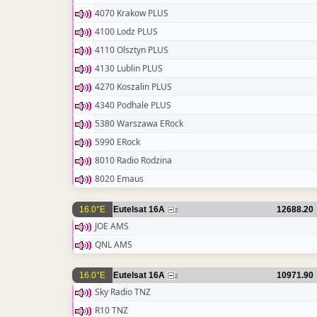
4070 Krakow PLUS
4100 Lodz PLUS
4110 Olsztyn PLUS
4130 Lublin PLUS
4270 Koszalin PLUS
4340 Podhale PLUS
5380 Warszawa ERock
5990 ERock
8010 Radio Rodzina
8020 Emaus
16.0°E
Eutelsat 16A
12688.20
2
JOE AMS
QNL AMS
16.0°E
Eutelsat 16A
10971.90
2
Sky Radio TNZ
R10 TNZ