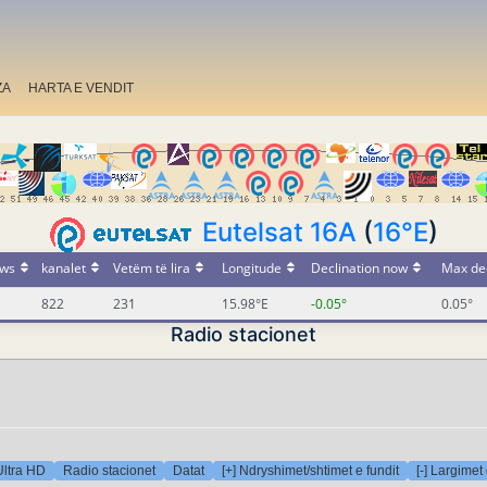
ZA
HARTA E VENDIT
Eutelsat 16A
(
16°E
)
ws
kanalet
Vetëm të lira
Longitude
Declination now
Max dec
822
231
15.98°E
-0.05°
0.05°
Radio stacionet
Ultra HD
Radio stacionet
Datat
[+] Ndryshimet/shtimet e fundit
[-] Largimet 