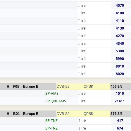
I lirë
4070
I lirë
4100
I lirë
4110
I lirë
4130
I lirë
4270
I lirë
4340
I lirë
5380
I lirë
5990
I lirë
8010
I lirë
8020
H
F05
Europe B
DVB-S2
QPSK
406
3/5
BP-AMS
I lirë
1010
BP QNL AMS
I lirë
21411
H
B01
Europe B
DVB-S2
QPSK
376
3/5
BP-TNZ
I lirë
417
BP-TNZ
I lirë
674