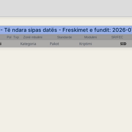
- Të ndara sipas datës - Freskimet e fundit: 2026-
Pol
Txp
Zonë mbulimi
Standarde
Modulimi
SR/FEC
i
Kategoria
Pakot
Kriptimi
SID