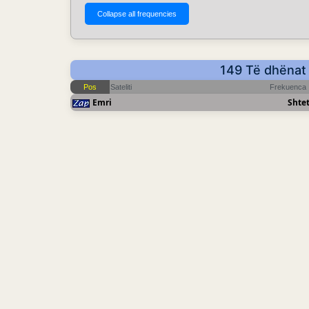
149 Të dhënat 
Pos
Sateliti
Frekuenca
Emri
Shtet