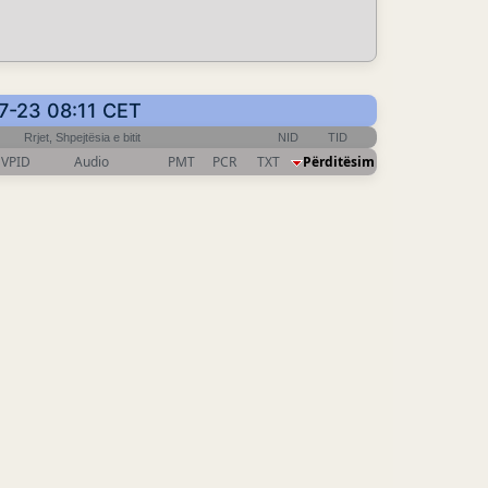
07-23 08:11 CET
Rrjet, Shpejtësia e bitit
NID
TID
VPID
Audio
PMT
PCR
TXT
Përditësim