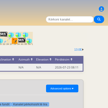
13.0E
lination
Azimuth
Elevation
Përditësim
N/A
N/A
2026-07-23 08:11
Advanced options
▼
e fundit
Kanalet përkohsisht të lira