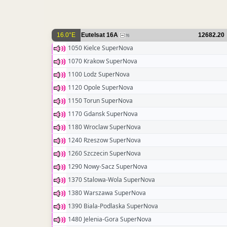
16.0°E
Eutelsat 16A
12682.20
76
1050 Kielce SuperNova
1070 Krakow SuperNova
1100 Lodz SuperNova
1120 Opole SuperNova
1150 Torun SuperNova
1170 Gdansk SuperNova
1180 Wroclaw SuperNova
1240 Rzeszow SuperNova
1260 Szczecin SuperNova
1290 Nowy-Sacz SuperNova
1370 Stalowa-Wola SuperNova
1380 Warszawa SuperNova
1390 Biala-Podlaska SuperNova
1480 Jelenia-Gora SuperNova