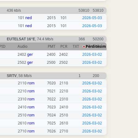
436 kb/s
53810
53810
101
ned
2015
101
2026-05-03
101
ned
2015
101
2026-05-03
EUTELSAT 16°E
, 74.4 Mb/s
366
50200
PID
Audio
PMT
PCR
TXT
Përditësim
2402
ger
2400
2402
2026-03-02
2502
ger
2500
2502
2026-03-02
SRTV
, 58 Mb/s
1
200
2110
rom
7020
2110
2026-03-02
2210
rom
7021
2210
2026-03-02
2310
rom
7022
2310
2026-03-02
2410
rom
7023
2410
2026-03-02
2510
rom
7024
2510
2026-03-02
2610
rom
7025
2610
2026-03-02
2710
rom
7026
2710
2026-03-02