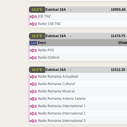
16.0°E
Eutelsat 16A
10955.40
2
JOE TNZ
Radio 538 TNZ
16.0°E
Eutelsat 16A
11470.75
2
Emri
Shtet
Radio POS
Radio Osttirol
16.0°E
Eutelsat 16A
11512.30
7
Radio Romania Actualitati
Radio Romania Cultural
Radio Romania Muzical
Radio Romania Antena Satelor
Radio Romania International 1
Radio Romania International 2
Radio Romania International 3