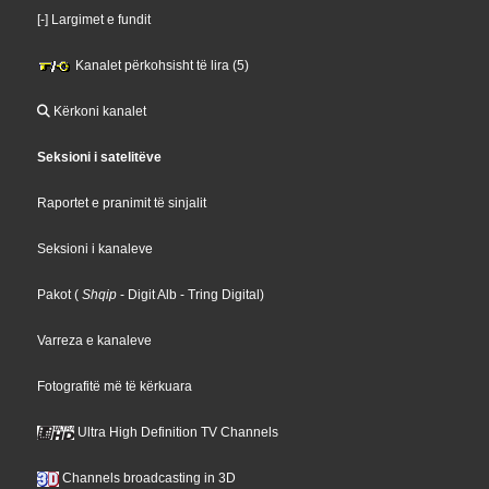
[-] Largimet e fundit
Kanalet përkohsisht të lira (5)
Kërkoni kanalet
Seksioni i satelitëve
Raportet e pranimit të sinjalit
Seksioni i kanaleve
Pakot
(
Shqip
- Digit Alb
- Tring Digital
)
Varreza e kanaleve
Fotografitë më të kërkuara
Ultra High Definition TV Channels
Channels broadcasting in 3D