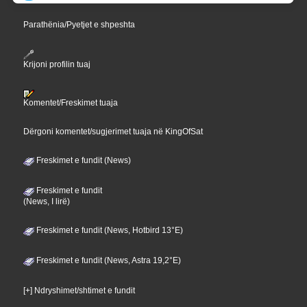
Parathënia/Pyetjet e shpeshta
Krijoni profilin tuaj
Komentet/Freskimet tuaja
Dërgoni komentet/sugjerimet tuaja në KingOfSat
Freskimet e fundit (News)
Freskimet e fundit
(News, I lirë)
Freskimet e fundit (News, Hotbird 13°E)
Freskimet e fundit (News, Astra 19,2°E)
[+] Ndryshimet/shtimet e fundit