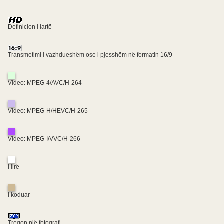
Definicion i lartë
Transmetimi i vazhdueshëm ose i pjesshëm në formatin 16/9
Video: MPEG-4/AVC/H-264
Video: MPEG-H/HEVC/H-265
Video: MPEG-I/VVC/H-266
I lirë
I koduar
Tregon një fotografi