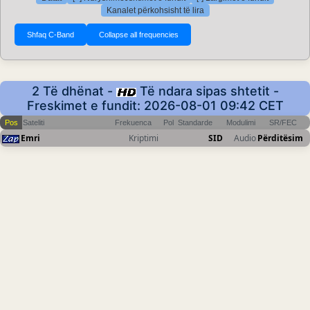
Kanalet përkohsisht të lira
2 Të dhënat -
Të ndara sipas shtetit -
Freskimet e fundit: 2026-08-01 09:42 CET
Pos
Sateliti
Frekuenca
Pol
Standarde
Modulimi
SR/FEC
Emri
Kriptimi
SID
Audio
Përditësim