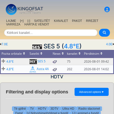
LAJME
[+]
[-]
SATELITËT
KANALET
PAKOT
RREZET
VARREZA
HARTA E VENDIT
7.0E
SES 5 (
4.8°E
)
4.0E
Pozita orbitale
Sateliti
News
kanalet
Përditësim
SES 5
4.8°E
75
2026-08-01 09:42
Astra 4A
4.8°E
202
2026-08-01 14:02
HDTV
Filtering and display options
Advanced options
▼
Të gjithë
TV
HDTV
3DTV
Ultra HD
Radio stacionet
Datat
[+] Ndryshimet/shtimet e fundit
[-] Largimet e fundit