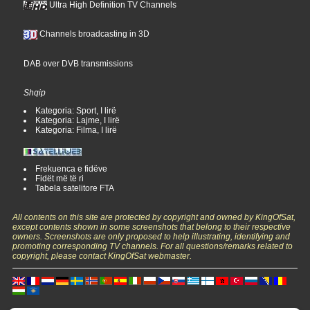
Ultra High Definition TV Channels
Channels broadcasting in 3D
DAB over DVB transmissions
Shqip
Kategoria: Sport, I lirë
Kategoria: Lajme, I lirë
Kategoria: Filma, I lirë
Frekuenca e fidëve
Fidët më të ri
Tabela satelitore FTA
All contents on this site are protected by copyright and owned by KingOfSat,
except contents shown in some screenshots that belong to their respective
owners. Screenshots are only proposed to help illustrating, identifying and
promoting corresponding TV channels. For all questions/remarks related to
copyright, please contact KingOfSat webmaster.