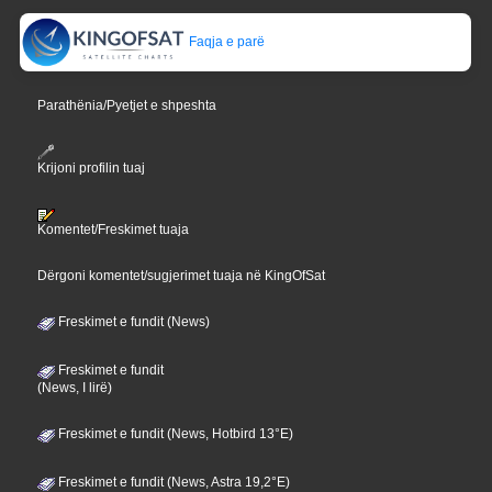
Faqja e parë
Parathënia/Pyetjet e shpeshta
Krijoni profilin tuaj
Komentet/Freskimet tuaja
Dërgoni komentet/sugjerimet tuaja në KingOfSat
Freskimet e fundit (News)
Freskimet e fundit
(News, I lirë)
Freskimet e fundit (News, Hotbird 13°E)
Freskimet e fundit (News, Astra 19,2°E)