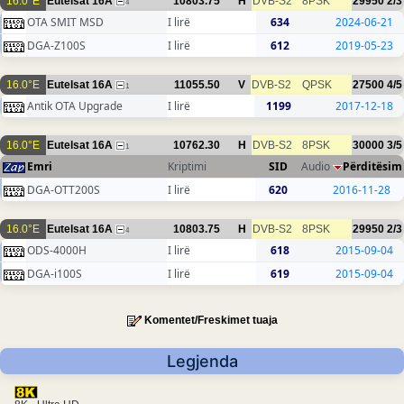
16.0°E
Eutelsat 16A
10803.75
H
DVB-S2
8PSK
29950
2/3
4
OTA SMIT MSD
I lirë
634
2024-06-21
DGA-Z100S
I lirë
612
2019-05-23
16.0°E
Eutelsat 16A
11055.50
V
DVB-S2
QPSK
27500
4/5
1
Antik OTA Upgrade
I lirë
1199
2017-12-18
16.0°E
Eutelsat 16A
10762.30
H
DVB-S2
8PSK
30000
3/5
1
Emri
Kriptimi
SID
Audio
Përditësim
DGA-OTT200S
I lirë
620
2016-11-28
16.0°E
Eutelsat 16A
10803.75
H
DVB-S2
8PSK
29950
2/3
4
ODS-4000H
I lirë
618
2015-09-04
DGA-i100S
I lirë
619
2015-09-04
Komentet/Freskimet tuaja
Legjenda