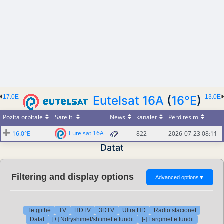
17.0E
Eutelsat 16A
(
16°E
)
13.0E
Pozita orbitale
Sateliti
News
kanalet
Përditësim
Eutelsat 16A
16.0°E
822
2026-07-23 08:11
Datat
Filtering and display options
Advanced options
▼
Të gjithë
TV
HDTV
3DTV
Ultra HD
Radio stacionet
Datat
[+] Ndryshimet/shtimet e fundit
[-] Largimet e fundit