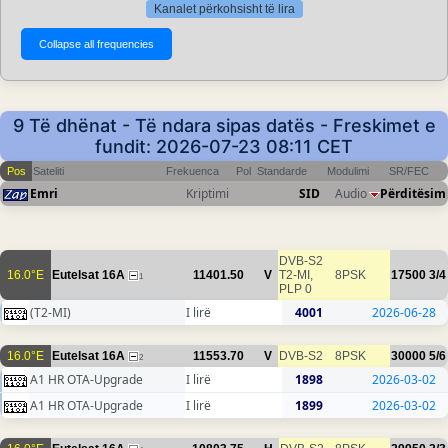
Kanalet përkohsisht të lira
9 Të dhënat - Të ndara sipas datës - Freskimet e
fundit: 2026-07-23 08:11 CET
Pos
Sateliti
Frekuenca
Pol
Standarde
Modulimi
SR/FEC
Emri
Kriptimi
SID
Audio
Përditësim
DVB-S2
16.0°E
Eutelsat 16A
11401.50
V
T2-MI,
8PSK
17500
3/4
1
PLP 0
(T2-MI)
I lirë
4001
2026-06-28
16.0°E
Eutelsat 16A
11553.70
V
DVB-S2
8PSK
30000
5/6
2
A1 HR OTA-Upgrade
I lirë
1898
2026-03-02
A1 HR OTA-Upgrade
I lirë
1899
2026-03-02