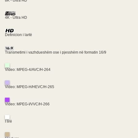
8K - Ultra HD
4K - Ultra HD
Definicion i lartë
Transmetimi i vazhdueshëm ose i pjesshëm në formatin 16/9
Video: MPEG-4/AVC/H-264
Video: MPEG-H/HEVC/H-265
Video: MPEG-I/VVC/H-266
I lirë