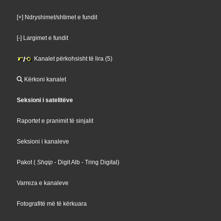
[+] Ndryshimet/shtimet e fundit
[-] Largimet e fundit
Kanalet përkohsisht të lira (5)
Kërkoni kanalet
Seksioni i satelitëve
Raportet e pranimit të sinjalit
Seksioni i kanaleve
Pakot
(
Shqip
- Digit Alb
- Tring Digital
)
Varreza e kanaleve
Fotografitë më të kërkuara