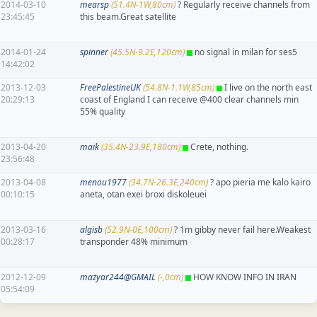
2014-03-10
mearsp
(51.4N-1W,80cm)
? Regularly receive channels from
23:45:45
this beam.Great satellite
2014-01-24
spinner
(45.5N-9.2E,120cm)
no signal in milan for ses5
14:42:02
2013-12-03
FreePalestineUK
(54.8N-1.1W,85cm)
I live on the north east
20:29:13
coast of England I can receive @400 clear channels min
55% quality
2013-04-20
maik
(35.4N-23.9E,180cm)
Crete, nothing.
23:56:48
2013-04-08
menou1977
(34.7N-26.3E,240cm)
? apo pieria me kalo kairo
00:10:15
aneta, otan exei broxi diskoleuei
2013-03-16
algisb
(52.9N-0E,100cm)
? 1m gibby never fail here.Weakest
00:28:17
transponder 48% minimum
2012-12-09
mazyar244@GMAIL
(-,0cm)
HOW KNOW INFO IN IRAN
05:54:09