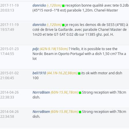
2017-11-19
danricko
(-,120cm)
reception bonne qualité avec tete 0.2db
20:03:13
(45°15 nord--1°8 est) parabole 1,20m. Chanel-Master
2017-11-19
danricko
(-,120cm)
je reçois les demos 4k de SES5 (4°8E) à
19:57:49
coté de Brive la Gaillarde. avec parabole Chanel Master de
1m20 et tete GT-SAT 0.02 db sur 11385 ghz. pol. H.
2015-01-23
pdjc
(42N-9.1W,150cm)
? Hello, it is possible to see the
17:44:55
Nordic Beam in Oporto Portugal with a dish 1,50 cm? Thx a
lot
2015-01-02
beli1910
(44.1N-16.2E,98cm)
its ok with motor and dish
21:06:45
100
2014-04-26
NorraBisen
(60N-15.9E,78cm)
Strong reception with 78cm
22:38:33
dish.
2014-04-26
NorraBisen
(60N-15.9E,78cm)
Strong reception with 78cm
22:34:58
dish.