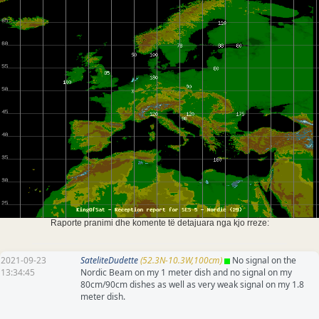
Raporte pranimi dhe komente të detajuara nga kjo rreze:
2021-09-23
SateliteDudette
(52.3N-10.3W,100cm)
No signal on the
13:34:45
Nordic Beam on my 1 meter dish and no signal on my
80cm/90cm dishes as well as very weak signal on my 1.8
meter dish.