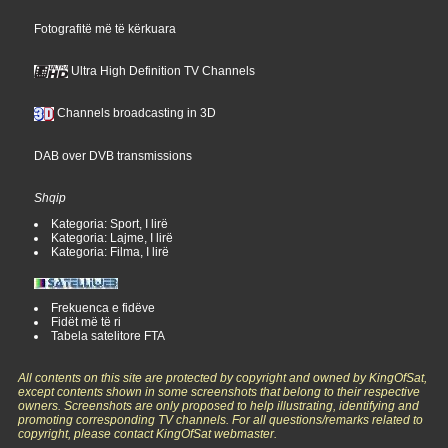
Fotografitë më të kërkuara
Ultra High Definition TV Channels
Channels broadcasting in 3D
DAB over DVB transmissions
Shqip
Kategoria: Sport, I lirë
Kategoria: Lajme, I lirë
Kategoria: Filma, I lirë
Frekuenca e fidëve
Fidët më të ri
Tabela satelitore FTA
All contents on this site are protected by copyright and owned by KingOfSat,
except contents shown in some screenshots that belong to their respective
owners. Screenshots are only proposed to help illustrating, identifying and
promoting corresponding TV channels. For all questions/remarks related to
copyright, please contact KingOfSat webmaster.