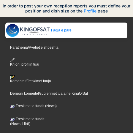
In order to post your own reception reports you must define your
position and dish size on the
Profile
page
Faqja e parë
Parathënia/Pyetjet e shpeshta
Krijoni profilin tuaj
Komentet/Freskimet tuaja
Dërgoni komentet/sugjerimet tuaja në KingOfSat
Freskimet e fundit (News)
Freskimet e fundit
(News, I lirë)