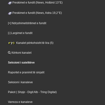
Freskimet e fundit (News, Hotbird 13°E)
Freskimet e fundit (News, Astra 19,2°E)
[+] Ndryshimet/shtimet e fundit
[-] Largimet e fundit
Kanalet përkohsisht të lira (5)
Kërkoni kanalet
Seksioni i satelitëve
Raportet e pranimit të sinjalit
Seksioni i kanaleve
Pakot
(
Shqip
- Digit Alb
- Tring Digital
)
Varreza e kanaleve